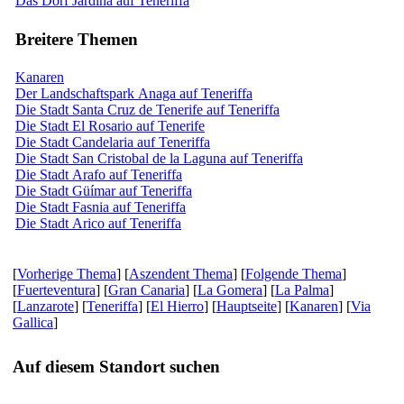
Das Dorf Jardina auf Teneriffa
Breitere Themen
Kanaren
Der Landschaftspark Anaga auf Teneriffa
Die Stadt Santa Cruz de Tenerife auf Teneriffa
Die Stadt El Rosario auf Tenerife
Die Stadt Candelaria auf Teneriffa
Die Stadt San Cristobal de la Laguna auf Teneriffa
Die Stadt Arafo auf Teneriffa
Die Stadt Güímar auf Teneriffa
Die Stadt Fasnia auf Teneriffa
Die Stadt Arico auf Teneriffa
[
Vorherige Thema
] [
Aszendent Thema
] [
Folgende Thema
]
[
Fuerteventura
] [
Gran Canaria
] [
La Gomera
] [
La Palma
]
[
Lanzarote
] [
Teneriffa
] [
El Hierro
] [
Hauptseite
] [
Kanaren
] [
Via
Gallica
]
Auf diesem Standort suchen