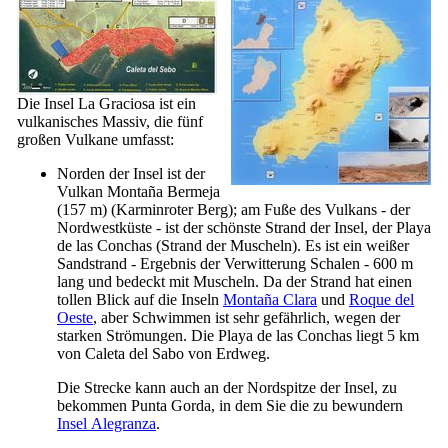
Die Insel
La Graciosa
ist ein
vulkanisches Massiv, die fünf
großen Vulkane umfasst:
Norden der Insel ist der
Vulkan
Montaña Bermeja
(157 m) (Karminroter Berg); am Fuße des Vulkans - der
Nordwestküste - ist der schönste Strand der Insel, der
Playa
de las Conchas
(Strand der Muscheln). Es ist ein weißer
Sandstrand - Ergebnis der Verwitterung Schalen - 600 m
lang und bedeckt mit Muscheln. Da der Strand hat einen
tollen Blick auf die Inseln
Montaña Clara
und
Roque del
Oeste
, aber Schwimmen ist sehr gefährlich, wegen der
starken Strömungen. Die
Playa de las Conchas
liegt 5 km
von
Caleta del Sabo
von Erdweg.
Die Strecke kann auch an der Nordspitze der Insel, zu
bekommen
Punta Gorda
, in dem Sie die zu bewundern
Insel
Alegranza
.