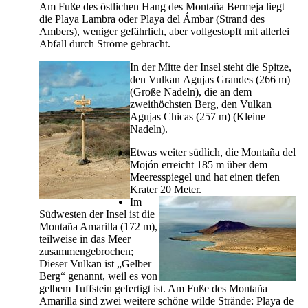
Am Fuße des östlichen Hang des
Montaña Bermeja
liegt
die
Playa Lambra
oder
Playa del Ámbar
(Strand des
Ambers), weniger gefährlich, aber vollgestopft mit allerlei
Abfall durch Ströme gebracht.
In der Mitte der Insel steht die Spitze,
den Vulkan
Agujas Grandes
(266 m)
(Große Nadeln), die an dem
zweithöchsten Berg, den Vulkan
Agujas Chicas
(257 m) (Kleine
Nadeln).
Etwas weiter südlich, die
Montaña del
Mojón
erreicht 185 m über dem
Meeresspiegel und hat einen tiefen
Krater 20 Meter.
Im
Südwesten der Insel ist die
Montaña Amarilla
(172 m),
teilweise in das Meer
zusammengebrochen;
Dieser Vulkan ist „Gelber
Berg“ genannt, weil es von
gelbem Tuffstein gefertigt ist. Am Fuße des
Montaña
Amarilla
sind zwei weitere schöne wilde Strände:
Playa de