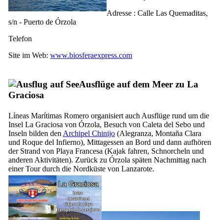
Adresse :
Calle Las Quemaditas,
s/n - Puerto de Órzola
Telefon
Site im Web:
www.biosferaexpress.com
Ausflüge auf dem Meer zu
La
Graciosa
Líneas Marítimas Romero
organisiert auch Ausflüge rund um die
Insel
La Graciosa
von
Órzola
, Besuch von
Caleta del Sebo
und
Inseln bilden den
Archipel
Chinijo
(
Alegranza
,
Montaña Clara
und
Roque del Infierno
), Mittagessen an Bord und dann aufhören
der Strand von
Playa Francesa
(Kajak fahren, Schnorcheln und
anderen Aktivitäten). Zurück zu
Órzola
späten Nachmittag nach
einer Tour durch die Nordküste von
Lanzarote
.