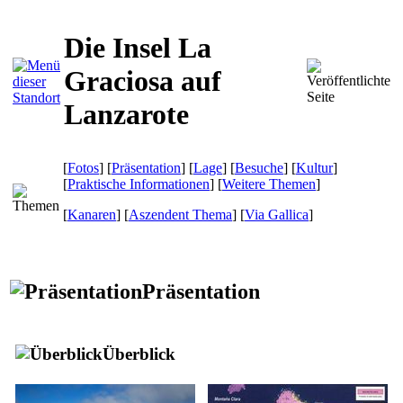
Die Insel La
Graciosa auf
Lanzarote
[
Fotos
] [
Präsentation
] [
Lage
] [
Besuche
] [
Kultur
]
[
Praktische Informationen
] [
Weitere Themen
]
[
Kanaren
] [
Aszendent Thema
]
[
Via Gallica
]
Präsentation
Überblick