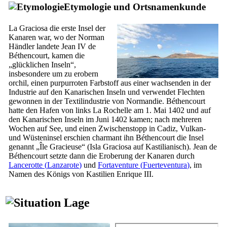
Etymologie und Ortsnamenkunde
La Graciosa
die erste Insel der
Kanaren war, wo der Norman
Händler landete
Jean
IV
de
Béthencourt
, kamen die
„glücklichen Inseln“,
insbesondere um zu erobern
orchil, einen purpurroten Farbstoff aus einer wachsenden in der
Industrie auf den Kanarischen Inseln und verwendet Flechten
gewonnen in der Textilindustrie von Normandie.
Béthencourt
hatte den Hafen von links
La Rochelle
am 1. Mai 1402 und auf
den Kanarischen Inseln im Juni 1402 kamen; nach mehreren
Wochen auf See, und einen Zwischenstopp in Cadiz, Vulkan-
und Wüsteninsel erschien charmant ihn
Béthencourt
die Insel
genannt „
Île Gracieuse
“ (
Isla Graciosa
auf Kastilianisch).
Jean de
Béthencourt
setzte dann die Eroberung der Kanaren durch
Lancerotte
(
Lanzarote
)
und
Fortaventure
(
Fuerteventura
)
, im
Namen des Königs von Kastilien
Enrique
III
.
Lage