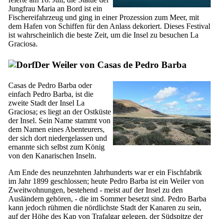
Jungfrau Maria an Bord ist ein
Fischereifahrzeug und ging in einer Prozession zum Meer, mit
dem Hafen von Schiffen für den Anlass dekoriert. Dieses Festival
ist wahrscheinlich die beste Zeit, um die Insel zu besuchen
La
Graciosa
.
Der Weiler von
Casas de Pedro Barba
Casas de Pedro Barba
oder
einfach
Pedro Barba
, ist die
zweite Stadt der Insel
La
Graciosa
; es liegt an der Ostküste
der Insel. Sein Name stammt von
dem Namen eines Abenteurers,
der sich dort niedergelassen und
ernannte sich selbst zum König
von den Kanarischen Inseln.
Am Ende des neunzehnten Jahrhunderts war er ein Fischfabrik
im Jahr 1899 geschlossen; heute
Pedro Barba
ist ein Weiler von
Zweitwohnungen, bestehend - meist auf der Insel zu den
Ausländern gehören, - die im Sommer besetzt sind.
Pedro Barba
kann jedoch rühmen die nördlichste Stadt der Kanaren zu sein,
auf der Höhe des Kap von Trafalgar gelegen, der Südspitze der