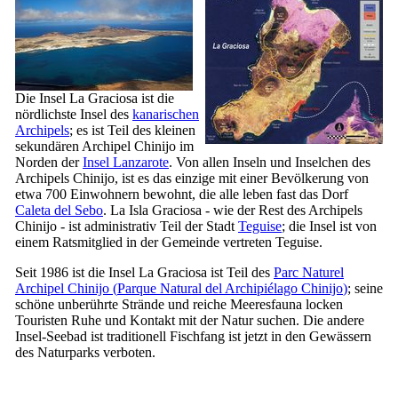
Die Insel
La Graciosa
ist die
nördlichste Insel des
kanarischen
Archipels
; es ist Teil des kleinen
sekundären Archipel
Chinijo
im
Norden der
Insel
Lanzarote
. Von allen Inseln und Inselchen des
Archipels
Chinijo
, ist es das einzige mit einer Bevölkerung von
etwa 700 Einwohnern bewohnt, die alle leben fast das Dorf
Caleta del Sebo
. La
Isla Graciosa
- wie der Rest des Archipels
Chinijo
- ist administrativ Teil der Stadt
Teguise
; die Insel ist von
einem Ratsmitglied in der Gemeinde vertreten
Teguise
.
Seit 1986 ist die Insel
La Graciosa
ist Teil des
Parc Naturel
Archipel
Chinijo
(
Parque Natural del Archipiélago Chinijo
)
; seine
schöne unberührte Strände und reiche Meeresfauna locken
Touristen Ruhe und Kontakt mit der Natur suchen. Die andere
Insel-Seebad ist traditionell Fischfang ist jetzt in den Gewässern
des Naturparks verboten.