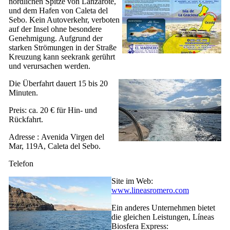
nördlichen Spitze von
Lanzarote
,
und dem Hafen von
Caleta del
Sebo
. Kein Autoverkehr, verboten
auf der Insel ohne besondere
Genehmigung. Aufgrund der
starken Strömungen in der Straße
Kreuzung kann seekrank gerührt
und verursachen werden.
Die Überfahrt dauert 15 bis 20
Minuten.
Preis: ca. 20 € für Hin- und
Rückfahrt.
Adresse :
Avenida Virgen del
Mar, 119A, Caleta del Sebo
.
Telefon
Site im Web:
www.lineasromero.com
Ein anderes Unternehmen bietet
die gleichen Leistungen,
Líneas
Biosfera Express
: