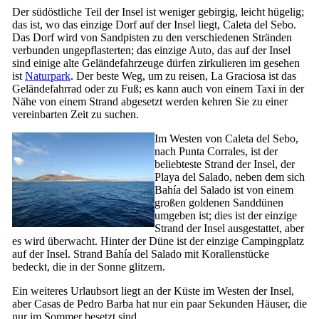
Der südöstliche Teil der Insel ist weniger gebirgig, leicht hügelig;
das ist, wo das einzige Dorf auf der Insel liegt,
Caleta del Sebo
.
Das Dorf wird von Sandpisten zu den verschiedenen Stränden
verbunden ungepflasterten; das einzige Auto, das auf der Insel
sind einige alte Geländefahrzeuge dürfen zirkulieren im gesehen
ist
Naturpark
. Der beste Weg, um zu reisen,
La Graciosa
ist das
Geländefahrrad oder zu Fuß; es kann auch von einem Taxi in der
Nähe von einem Strand abgesetzt werden kehren Sie zu einer
vereinbarten Zeit zu suchen.
Im Westen von
Caleta del Sebo
,
nach
Punta Corrales
, ist der
beliebteste Strand der Insel, der
Playa del Salado
, neben dem sich
Bahía del Salado
ist von einem
großen goldenen Sanddünen
umgeben ist; dies ist der einzige
Strand der Insel ausgestattet, aber
es wird überwacht. Hinter der Düne ist der einzige Campingplatz
auf der Insel. Strand
Bahía del Salado
mit Korallenstücke
bedeckt, die in der Sonne glitzern.
Ein weiteres Urlaubsort liegt an der Küste im Westen der Insel,
aber
Casas de Pedro Barba
hat nur ein paar Sekunden Häuser, die
nur im Sommer besetzt sind.