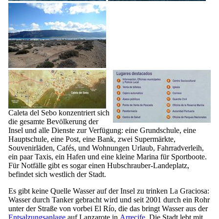
Caleta del Sebo
konzentriert sich
die gesamte Bevölkerung der
Insel und alle Dienste zur Verfügung: eine Grundschule, eine
Hauptschule, eine Post, eine Bank, zwei Supermärkte,
Souvenirläden, Cafés, und Wohnungen Urlaub, Fahrradverleih,
ein paar Taxis, ein Hafen und eine kleine Marina für Sportboote.
Für Notfälle gibt es sogar einen Hubschrauber-Landeplatz,
befindet sich westlich der Stadt.
Es gibt keine Quelle Wasser auf der Insel zu trinken
La Graciosa
:
Wasser durch Tanker gebracht wird und seit 2001 durch ein Rohr
unter der Straße von vorbei
El Río
, die das bringt Wasser aus der
Entsalzungsanlage
auf
Lanzarote
in
Arrecife
. Die Stadt lebt mit