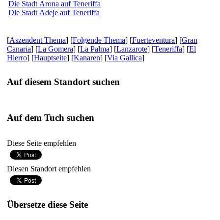
Die Stadt Arona auf Teneriffa
Die Stadt Adeje auf Teneriffa
[
Aszendent Thema
] [
Folgende Thema
] [
Fuerteventura
] [
Gran
Canaria
] [
La Gomera
] [
La Palma
] [
Lanzarote
] [
Teneriffa
] [
El
Hierro
] [
Hauptseite
] [
Kanaren
] [
Via Gallica
]
Auf diesem Standort suchen
Auf dem Tuch suchen
Diese Seite empfehlen
Diesen Standort empfehlen
Übersetze diese Seite