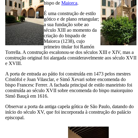
bispo de
Maiorca
.
É uma construção de estilo
gótico e de plano retangular;
a sua fundação sobe ao
século
XIII
ao momento da
criação do bispado de
Maiorca (1238), cujo
primeiro titular foi
Ramón
Torrella
. A construção escalonou-se dos séculos
XIII
e
XIV
, mas a
construção original foi alargada consideravelmente aos século
XVII
e
XVIII
.
A porta de entrada ao pátio foi construída em 1473 pelos mestres
Cristòfol
e
Joan Vilasclar
, e
Simó Xevari
sobre encomenda do
bispo
Francesc Ferrer
. A fachada principal de estilo maneiristo foi
construída ao século
XVII
sobre encomenda do bispo maiorquino
Simó Bauçà
em 1616.
Observar a porta da antiga capela gótica de São Paulo, datando do
início do século
XV
, que foi incorporada à construção do palácio
episcopal.