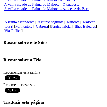
A velha cidade de Palma de Maiorca - O sudeste
A velha cidade de Palma de Maiorca - O sudoeste
A velha cidade de Palma de Maiorca - Ao oeste do Born
[
Assunto ascendente
] [
Assunto seguinte
] [
Minorca
] [
Maiorca
]
[
Ibiza
] [
Formentera
] [
Cabrera
] [
Página inicial
] [
Ilhas Baleares
]
[
Via Gallica
]
Buscar sobre este Sítio
Buscar sobre a Tela
Recomendar esta página
Recomendar este sítio
Traduzir esta página