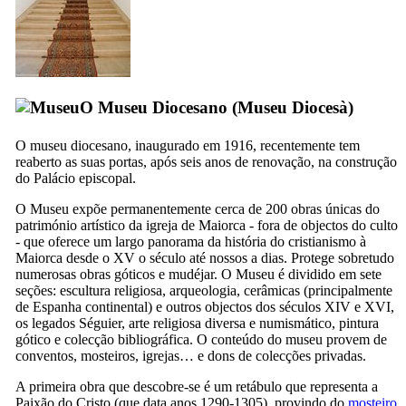
O Museu Diocesano (
Museu Diocesà
)
O museu diocesano, inaugurado em 1916, recentemente tem
reaberto as suas portas, após seis anos de renovação, na construção
do Palácio episcopal.
O Museu expõe permanentemente cerca de 200 obras únicas do
património artístico da igreja de Maiorca - fora de objectos do culto
- que oferece um largo panorama da história do cristianismo à
Maiorca desde o
XV
o século até nossos a dias. Protege sobretudo
numerosas obras góticos e mudéjar. O Museu é dividido em sete
seções: escultura religiosa, arqueologia, cerâmicas (principalmente
de Espanha continental) e outros objectos dos séculos
XIV
e
XVI
,
os legados Séguier, arte religiosa diversa e numismático, pintura
gótico e colecção bibliográfica. O conteúdo do museu provem de
conventos, mosteiros, igrejas… e dons de colecções privadas.
A primeira obra que descobre-se é um retábulo que representa a
Paixão do Cristo (que data anos 1290-1305), provindo do
mosteiro