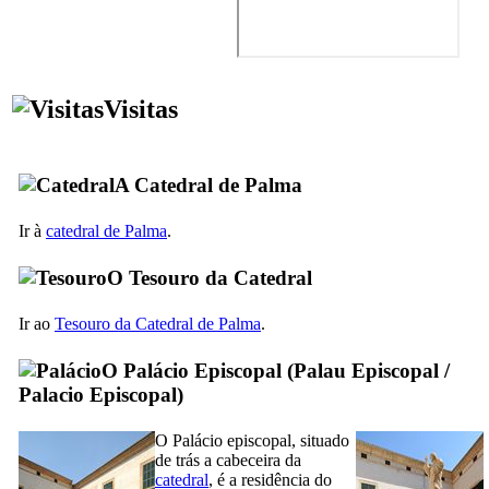
Visitas
A Catedral de Palma
Ir à
catedral de
Palma
.
O Tesouro da Catedral
Ir ao
Tesouro da Catedral de
Palma
.
O Palácio Episcopal (
Palau Episcopal
/
Palacio Episcopal
)
O Palácio episcopal, situado
de trás a cabeceira da
catedral
, é a residência do