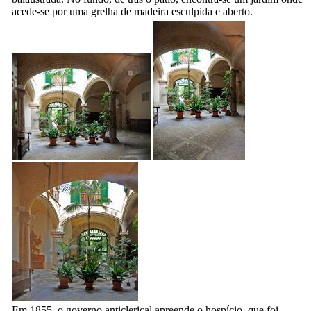
acede-se por uma grelha de madeira esculpida e aberto.
Em 1855, o governo anticlerical apreende o hospício, que foi