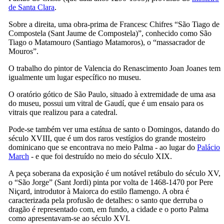
de Santa Clara
.
Sobre a direita, uma obra-prima de
Francesc Chifres
“São Tiago de
Compostela (
Sant Jaume de Compostela
)”, conhecido como São
Tiago o Matamouro (
Santiago Matamoros
), o “massacrador de
Mouros”.
O trabalho do pintor de Valencia do Renascimento
Joan Joanes
tem
igualmente um lugar específico no museu.
O oratório gótico de São Paulo, situado à extremidade de uma asa
do museu, possui um vitral de Gaudí, que é um ensaio para os
vitrais que realizou para a catedral.
Pode-se também ver uma estátua de santo o Domingos, datando do
século
XVIII
, que é um dos raros vestígios do grande mosteiro
dominicano que se encontrava no meio Palma - ao lugar do
Palácio
March
- e que foi destruído no meio do século
XIX
.
A peça soberana da exposição é um notável retábulo do século
XV
,
o “
São Jorge
” (
Sant Jordi
) pinta por volta de 1468-1470 por
Pere
Niçard
, introdutor à Maiorca do estilo flamengo. A obra é
caracterizada pela profusão de detalhes: o santo que derruba o
dragão é representado com, em fundo, a cidade e o porto
Palma
como apresentavam-se ao século
XVI
.