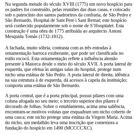
Na segunda metade do século
XVIII
(1775) um novo hospício para
os padres foi construído, pelas reuniões das duas casas, e colocado
sob o patrocínio dos santos padroeiros da confraria, de São Pedro e
São Bernardo,
Hospital de Sant Pere i Sant Bernat
; este hospício
será conhecido popularmente sob o nome de
S’Hospitalet
. Esta
construção é uma obra de 1775 atribuída ao arquitecto
Antoni
Mesquida Tomàs
(1732-1812).
A fachada, muito sóbria, contrasta com as três entradas à
ornamentação barroca exuberante, que pode ser classificada no
estilo rococó. Esta ornamentação reflete a influência alemão
presente à Maiorca desde o meio do século
XVII
. A porta lateral de
esquerda, que efetua às antigas salas do hospital, protege num
nicho uma estátua de São Pedro. A porta lateral de direita, idêntica
na sua estrutura à de esquerda, dá acessos à capela da instituição;
comporta uma estátua de São Bernardo.
A porta central, que é a porta principal, possui pilares com uma
coluna afogada no seu meio; o terceiro superior dos pilares é
decorado de folhas. Sobre o entablamento, acima uma saliência,
encontram-se motivos volutas que enquadram um nicho coberto de
uma casca; este nicho protege uma estátua da Virgem Maria. Acima
do nicho, um medalhão leva uma inscrição que comemora a
fundação do hospício em 1490 (
MCCCCXC
).