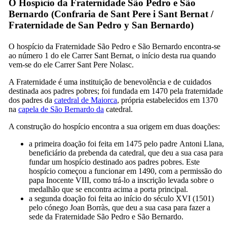
O Hospício da Fraternidade São Pedro e São
Bernardo (
Confraria de Sant Pere i Sant Bernat
/
Fraternidade de San Pedro y San Bernardo
)
O hospício da Fraternidade São Pedro e São Bernardo encontra-se
ao número 1 do ele
Carrer
Sant Bernat
, o início desta rua quando
vem-se do ele
Carrer Sant Pere Nolasc
.
A Fraternidade é uma instituição de benevolência e de cuidados
destinada aos padres pobres; foi fundada em 1470 pela fraternidade
dos padres da
catedral de Maiorca
, própria estabelecidos em 1370
na
capela de São Bernardo da
catedral.
A construção do hospício encontra a sua origem em duas doações:
a primeira doação foi feita em 1475 pelo padre
Antoni Llana
,
beneficiário da prebenda da catedral, que deu a sua casa para
fundar um hospício destinado aos padres pobres. Este
hospício começou a funcionar em 1490, com a permissão do
papa Inocente
VIII
, como trá-lo a inscrição levada sobre o
medalhão que se encontra acima a porta principal.
a segunda doação foi feita ao início do século
XVI
(1501)
pelo cónego
Joan Borràs
, que deu a sua casa para fazer a
sede da Fraternidade São Pedro e São Bernardo.