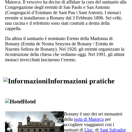
Maiorca. Il vescovo ha deciso di affidare la cura del santuario alla
Congregazione degli eremiti di San Paolo e San Antonio
(
Congregació d’Ermitans de Sant Pau i Sant Antoni
). I monaci
eremite si installarono a
Bonany
dal 3 Febbraio 1896. Sei celle,
una cucina e il refettorio sono stati costruiti a destra della
cappella.
Da allora il santuario è nominato Eremo della Madonna di
Bonany
(
Ermita de Nostra Senyora de Bonany
/
Ermita de
Nuestra Señora de Bonany
). Nel 1920, gli eremiti organizzato la
ricostruzione della chiesa che vediamo oggi. Nel 1991, gli ultimi
monaci invecchiati lasciarono l’eremo.
Informazioni pratiche
Hotel
Bonany
è uno dei sei monasteri
della
isola di Maiorca
per
accogliere viaggiatori con i
santuari di
Lluc
, di
Sant Salvador