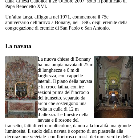
dalla Chiesa Cattolica il 28 Ottobre 2007, sotto il pontificato di
Papa Benedetto
XVI
.
Un’altra targa, affigguta nel 1971, commemora il 75e
anniversario dell’arrivo a
Bonany
, nel 1896, degli eremite della
congregazione di eremite di San Paolo e San Antonio.
La navata
La nuova chiesa di
Bonany
ha una ampia navata di 25 m
di lunghezza e 6 m di
larghezza, con cappelle
laterali. Il piano della navata
è in croce latina, con tre
sezioni prima dell’incrocio
del transetto, separato da
archi che sostengono una
volta in culla di 12 m
d’altezza. Le finestre della
navata e il rosone del
transetto, fatti di vetro multicolore, danno alla località una grande
luminosità. Il suolo della navata è coperto di un piastrella alla
decorazione vegetale, con fiori rosa e rossi, dei rami verdi e delle