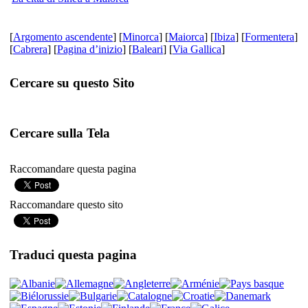
[
Argomento ascendente
] [
Minorca
] [
Maiorca
] [
Ibiza
] [
Formentera
]
[
Cabrera
] [
Pagina d’inizio
] [
Baleari
] [
Via Gallica
]
Cercare su questo Sito
Cercare sulla Tela
Raccomandare questa pagina
Raccomandare questo sito
Traduci questa pagina