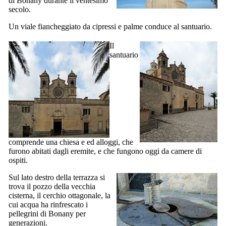
di
Bonany
durante il ventesimo
secolo.
Un viale fiancheggiato da cipressi e palme conduce al santuario.
Il
santuario
comprende una chiesa e ed alloggi, che
furono abitati dagli eremite, e che fungono oggi da camere di
ospiti.
Sul lato destro della terrazza si
trova il pozzo della vecchia
cisterna, il cerchio ottagonale, la
cui acqua ha rinfrescato i
pellegrini di
Bonany
per
generazioni.