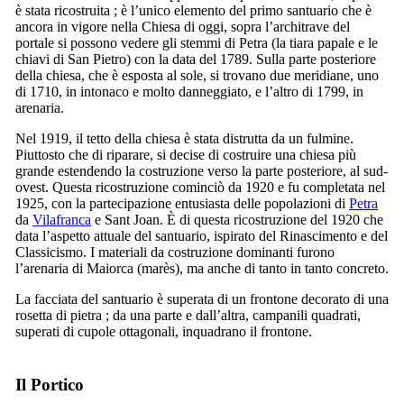
è stata ricostruita ; è l’unico elemento del primo santuario che è
ancora in vigore nella Chiesa di oggi, sopra l’architrave del
portale si possono vedere gli stemmi di Petra (la tiara papale e le
chiavi di San Pietro) con la data del 1789. Sulla parte posteriore
della chiesa, che è esposta al sole, si trovano due meridiane, uno
di 1710, in intonaco e molto danneggiato, e l’altro di 1799, in
arenaria.
Nel 1919, il tetto della chiesa è stata distrutta da un fulmine.
Piuttosto che di riparare, si decise di costruire una chiesa più
grande estendendo la costruzione verso la parte posteriore, al sud-
ovest. Questa ricostruzione cominciò da 1920 e fu completata nel
1925, con la partecipazione entusiasta delle popolazioni di
Petra
da
Vilafranca
e
Sant Joan
. È di questa ricostruzione del 1920 che
data l’aspetto attuale del santuario, ispirato del Rinascimento e del
Classicismo. I materiali da costruzione dominanti furono
l’arenaria di Maiorca (
marès
), ma anche di tanto in tanto concreto.
La facciata del santuario è superata di un frontone decorato di una
rosetta di pietra ; da una parte e dall’altra, campanili quadrati,
superati di cupole ottagonali, inquadrano il frontone.
Il Portico