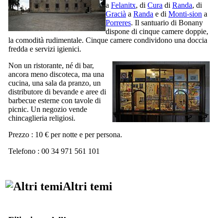
a
Felanitx
, di
Cura
di
Randa
, di
Gracià
a
Randa
e di
Monti-sion
a
Porreres
. Il santuario di
Bonany
dispone di cinque camere doppie,
la comodità rudimentale. Cinque camere condividono una doccia
fredda e servizi igienici.
Non un ristorante, né di bar,
ancora meno discoteca, ma una
cucina, una sala da pranzo, un
distributore di bevande e aree di
barbecue esterne con tavole di
picnic. Un negozio vende
chincaglieria religiosi.
Prezzo : 10 € per notte e per persona.
Telefono : 00 34 971 561 101
Altri temi