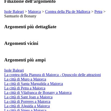
Filiazione dell’argomento
Isole Baleari
>
Maiorca
>
Contea della
Pla de Mallorca
>
Petra
>
Santuario di
Bonany
Argomenti più dettagliate
Argomenti vicini
Argomenti più ampi
Isole Baleari
La contea della Pianura di Maiorca - Opuscolo delle attrazioni
La città di Muro a Maiorca
La città di Santa Margalida a Maiorca
La città di Petra a Maiorca
La città di Vilafranca de Bonany a Maiorca
La città di Sant Joan a Maiorca
La città di Porreres a Maiorca
La città di Algaida a Maiorca
La città di Sineu a Maiorca