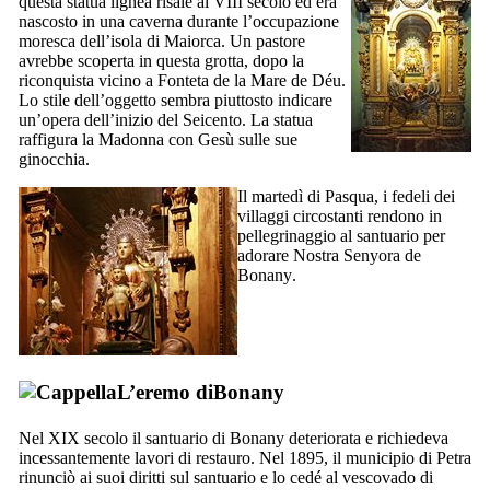
questa statua lignea risale al
VIII
secolo ed era
nascosto in una caverna durante l’occupazione
moresca dell’isola di Maiorca. Un pastore
avrebbe scoperta in questa grotta, dopo la
riconquista vicino a
Fonteta de la Mare de Déu
.
Lo stile dell’oggetto sembra piuttosto indicare
un’opera dell’inizio del
Seicento
. La statua
raffigura la Madonna con Gesù sulle sue
ginocchia.
Il martedì di Pasqua, i fedeli dei
villaggi circostanti rendono in
pellegrinaggio al santuario per
adorare
Nostra Senyora de
Bonany
.
L’eremo di
Bonany
Nel
XIX
secolo il santuario di
Bonany
deteriorata e richiedeva
incessantemente lavori di restauro. Nel 1895, il municipio di Petra
rinunciò ai suoi diritti sul santuario e lo cedé al vescovado di