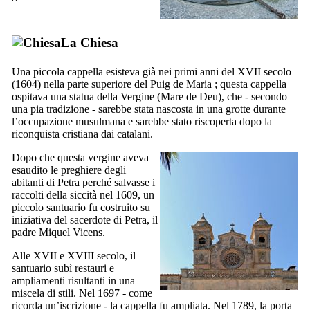
La Chiesa
Una piccola cappella esisteva già nei primi anni del
XVII
secolo
(1604) nella parte superiore del
Puig de Maria
; questa cappella
ospitava una statua della Vergine (
Mare de Deu
), che - secondo
una pia tradizione - sarebbe stata nascosta in una grotte durante
l’occupazione musulmana e sarebbe stato riscoperta dopo la
riconquista cristiana dai catalani.
Dopo che questa vergine aveva
esaudito le preghiere degli
abitanti di Petra perché salvasse i
raccolti della siccità nel 1609, un
piccolo santuario fu costruito su
iniziativa del sacerdote di Petra, il
padre
Miquel Vicens
.
Alle
XVII
e
XVIII
secolo, il
santuario subì restauri e
ampliamenti risultanti in una
miscela di stili. Nel 1697 - come
ricorda un’iscrizione - la cappella fu ampliata. Nel 1789, la porta