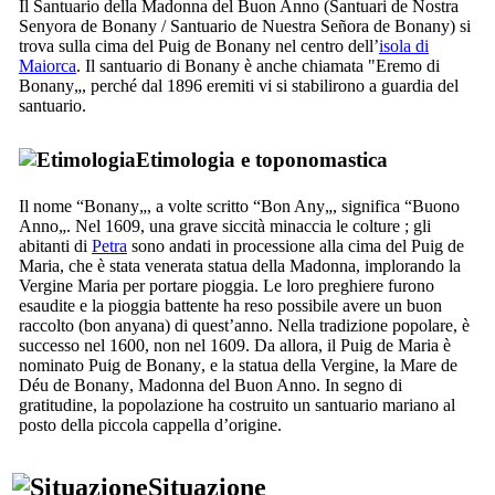
Il Santuario della Madonna del Buon Anno (
Santuari de Nostra
Senyora de Bonany
/
Santuario de Nuestra Señora de Bonany
) si
trova sulla cima del
Puig de Bonany
nel centro dell’
isola di
Maiorca
. Il santuario di
Bonany
è anche chiamata "Eremo di
Bonany
„, perché dal 1896 eremiti vi si stabilirono a guardia del
santuario.
Etimologia e toponomastica
Il nome “
Bonany
„, a volte scritto “
Bon Any
„, significa “Buono
Anno„. Nel 1609, una grave siccità minaccia le colture ; gli
abitanti di
Petra
sono andati in processione alla cima del
Puig de
Maria
, che è stata venerata statua della Madonna, implorando la
Vergine Maria per portare pioggia. Le loro preghiere furono
esaudite e la pioggia battente ha reso possibile avere un buon
raccolto (
bon anyana
) di quest’anno. Nella tradizione popolare, è
successo nel 1600, non nel 1609. Da allora, il
Puig de Maria
è
nominato
Puig de Bonany
, e la statua della Vergine, la
Mare de
Déu de Bonany
, Madonna del Buon Anno. In segno di
gratitudine, la popolazione ha costruito un santuario mariano al
posto della piccola cappella d’origine.
Situazione