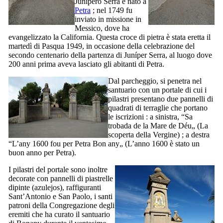
Junipero Serra
è nato a
Petra
; nel 1749 fu
inviato in missione in
Messico, dove ha
evangelizzato la California. Questa croce di pietra è stata eretta il
martedì di Pasqua 1949, in occasione della celebrazione del
secondo centenario della partenza di
Juníper Serra
, al luogo dove
200 anni prima aveva lasciato gli abitanti di Petra.
Dal parcheggio, si penetra nel
santuario con un portale di cui i
pilastri presentano due pannelli di
quadrati di terraglie che portano
le iscrizioni : a sinistra, “
Sa
trobada de la Mare de Déu
„ (La
scoperta della Vergine) ; a destra
“
L’any 1600 fou per Petra Bon any
„ (L’anno 1600 è stato un
buon anno per Petra).
I pilastri del portale sono inoltre
decorate con pannelli di piastrelle
dipinte (azulejos), raffiguranti
Sant’Antonio e San Paolo, i santi
patroni della Congregazione degli
eremiti che ha curato il santuario