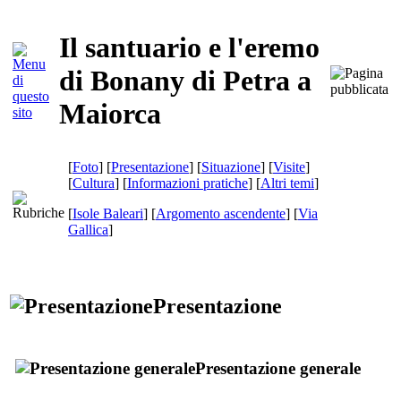
Il santuario e l'eremo
di Bonany di Petra a
Maiorca
[
Foto
] [
Presentazione
] [
Situazione
] [
Visite
]
[
Cultura
] [
Informazioni pratiche
] [
Altri temi
]
[
Isole Baleari
] [
Argomento ascendente
]
[
Via
Gallica
]
Presentazione
Presentazione generale