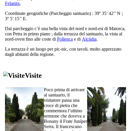
Felanitx
.
Coordinate geografiche (Parcheggio santuario) : 39º 35’ 42’’ N ;
3º 5’ 15’’ E.
Dal parcheggio c’è una bella vista del nord e nord-est di Maiorca,
con Petra in primo piano ; dalla terrazza del santuario, la vista al
nord-ovest fino alle coste di
Pollença
e di
Alcúdia
.
La terrazza è un luogo per pic-nic, con tavoli, molto apprezzato
dagli abitanti della regione.
Visite
Poco prima di arrivare
al santuario, il
visitatore passa una
croce di pietra che
commemora l’ultimo
sermone che doveva a
Bonany
il Frate
Juníper
Serra
. Il francescano