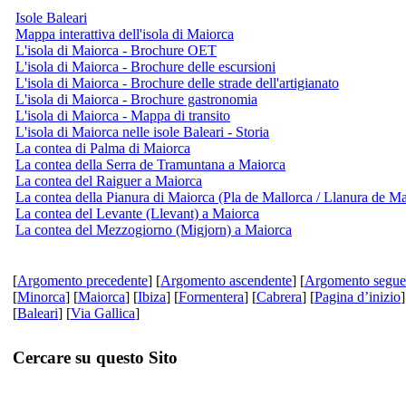
Isole Baleari
Mappa interattiva dell'isola di Maiorca
L'isola di Maiorca - Brochure OET
L'isola di Maiorca - Brochure delle escursioni
L'isola di Maiorca - Brochure delle strade dell'artigianato
L'isola di Maiorca - Brochure gastronomia
L'isola di Maiorca - Mappa di transito
L'isola di Maiorca nelle isole Baleari - Storia
La contea di Palma di Maiorca
La contea della Serra de Tramuntana a Maiorca
La contea del Raiguer a Maiorca
La contea della Pianura di Maiorca (Pla de Mallorca / Llanura de Ma
La contea del Levante (Llevant) a Maiorca
La contea del Mezzogiorno (Migjorn) a Maiorca
[
Argomento precedente
] [
Argomento ascendente
] [
Argomento segue
[
Minorca
] [
Maiorca
] [
Ibiza
] [
Formentera
] [
Cabrera
] [
Pagina d’inizio
]
[
Baleari
] [
Via Gallica
]
Cercare su questo Sito