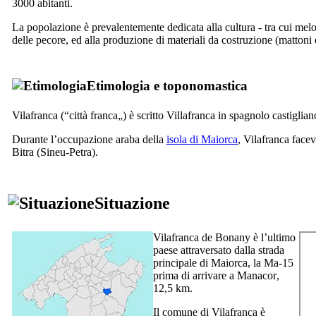
3000 abitanti.
La popolazione è prevalentemente dedicata alla cultura - tra cui mel
delle pecore, ed alla produzione di materiali da costruzione (mattoni e
Etimologia e toponomastica
Vilafranca
(“città franca„) è scritto
Villafranca
in spagnolo castiglian
Durante l’occupazione araba della
isola di Maiorca
,
Vilafranca
facev
Bitra
(Sineu-Petra).
Situazione
Vilafranca de Bonany
è l’ultimo
paese attraversato dalla strada
principale di Maiorca, la Ma-15
prima di arrivare a
Manacor
,
12,5 km.
Il comune di
Vilafranca
è