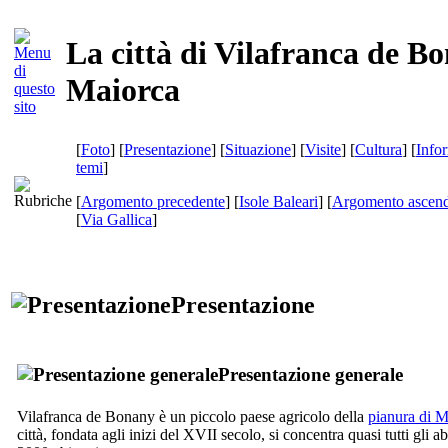
La città di Vilafranca de B
Maiorca
[
Foto
] [
Presentazione
] [
Situazione
] [
Visite
] [
Cultura
] [
Info
temi
]
[
Argomento precedente
] [
Isole Baleari
] [
Argomento ascend
[
Via Gallica
]
Presentazione
Presentazione generale
Vilafranca de Bonany
è un piccolo paese agricolo della
pianura di M
città, fondata agli inizi del
XVII
secolo, si concentra quasi tutti gli a