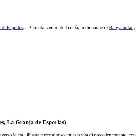
à di
Esporles
, a 3 km dal centro della città, in direzione di
Banyalbufar
;
es
,
La Granja de Esporlas
)
verso le età : illustra e ricostituisce questa vita di precedentemente, co