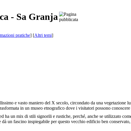
rca - Sa Granja
rmazioni pratiche
] [
Altri temi
]
ellissimo e vasto maniero del
X
secolo, circondato da una vegetazione lus
trasformata in un museo etnografico dove i visitatori possono conoscere
ed ha un mix di stili signorili e rustiche, perché, anche se utilizzato co
dà un fascino inspiegabile per questo vecchio edificio ben conservato, c