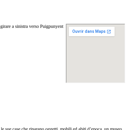
 girare a sinistra verso
Puigpunyent
n le sue case che riparano oggetti, mobili ed abiti d’epoca, un museo