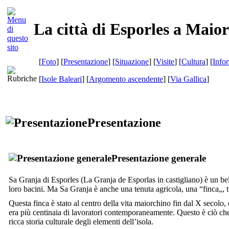
La città di Esporles a Maio
[
Foto
] [
Presentazione
] [
Situazione
] [
Visite
] [
Cultura
] [
Info
[
Isole Baleari
] [
Argomento ascendente
]
[
Via Gallica
]
Presentazione
Presentazione generale
Sa Granja
di
Esporles
(
La Granja de Esporlas
in castigliano) è un b
loro bacini. Ma
Sa Granja
è anche una tenuta agricola, una “
finca
„, 
Questa
finca
è stato al centro della vita maiorchino fin dal
X
secolo, 
era più centinaia di lavoratori contemporaneamente. Questo è ciò che 
ricca storia culturale degli elementi dell’isola.