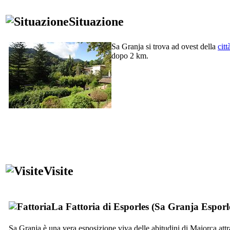
Situazione
Sa Granja
si trova ad ovest della
citt
dopo 2 km.
Visite
La Fattoria di Esporles (
Sa Granja Esporl
Sa Granja
è una vera esposizione viva delle abitudini di Maiorca attra