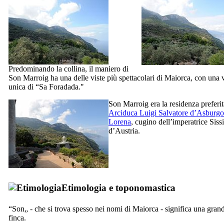
Predominando la collina, il maniero di
Son Marroig
ha una delle viste più spettacolari di Maiorca, con una v
unica di “
Sa Foradada
."
Son Marroig
era la residenza preferit
Arciduca Luigi Salvatore d’Asburgo
Lorena
, cugino dell’imperatrice Sissi
d’Austria.
Etimologia e toponomastica
“
Son
„ - che si trova spesso nei nomi di Maiorca - significa una gran
finca
.