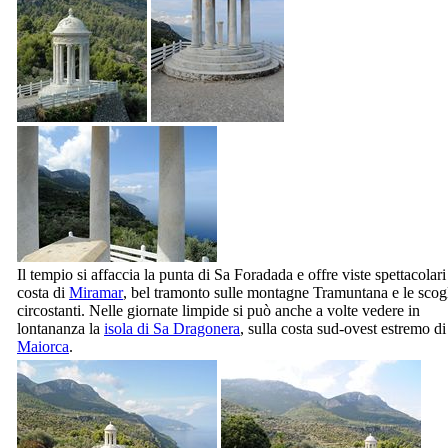
Il tempio si affaccia la punta di
Sa Foradada
e offre viste spettacolari
costa di
Miramar
, bel tramonto sulle montagne
Tramuntana
e le scog
circostanti. Nelle giornate limpide si può anche a volte vedere in
lontananza la
isola di
Sa Dragonera
, sulla costa sud-ovest estremo di
Maiorca
.