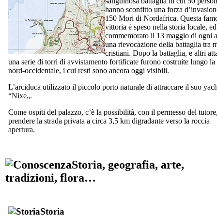
sanguinosa battaglia in cui 50 perso
hanno sconfitto una forza d’invasion
150 Mori di Nordafrica. Questa fam
vittoria è speso nella storia locale, ed
commemorato il 13 maggio di ogni 
una rievocazione della battaglia tra 
cristiani. Dopo la battaglia, e altri att
una serie di torri di avvistamento fortificate furono costruite lungo la
nord-occidentale, i cui resti sono ancora oggi visibili.
L’arciduca utilizzato il piccolo porto naturale di attraccare il suo yacht
“
Nixe
„.
Come ospiti del palazzo, c’è la possibilità, con il permesso del tutore
prendere la strada privata a circa 3,5 km digradante verso la roccia
apertura.
Storia, geografia, arte,
tradizioni, flora…
Storia