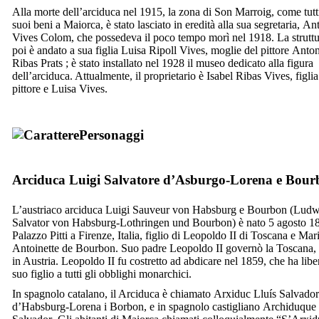
Alla morte dell’arciduca nel 1915, la zona di
Son Marroig
, come tutti
suoi beni a Maiorca, è stato lasciato in eredità alla sua segretaria,
Ant
Vives Colom
, che possedeva il poco tempo morì nel 1918. La strutt
poi è andato a sua figlia
Luisa Ripoll Vives
, moglie del pittore
Anton
Ribas Prats
; è stato installato nel 1928 il museo dedicato alla figura
dell’arciduca. Attualmente, il proprietario è
Isabel Ribas Vives
, figli
pittore e
Luisa Vives
.
Personaggi
Arciduca Luigi Salvatore d’Asburgo-Lorena e Bou
L’austriaco arciduca Luigi Sauveur von Habsburg e Bourbon (
Ludw
Salvator von Habsburg-Lothringen und Bourbon
) è nato 5 agosto 1
Palazzo
Pitti
a Firenze, Italia, figlio di Leopoldo
II
di Toscana e Mari
Antoinette de Bourbon. Suo padre Leopoldo II governò la Toscana,
in Austria. Leopoldo II fu costretto ad abdicare nel 1859, che ha libe
suo figlio a tutti gli obblighi monarchici.
In spagnolo catalano, il Arciduca è chiamato
Arxiduc Lluís Salvador
d’Habsburg-Lorena i Borbon
, e in spagnolo castigliano
Archiduque 