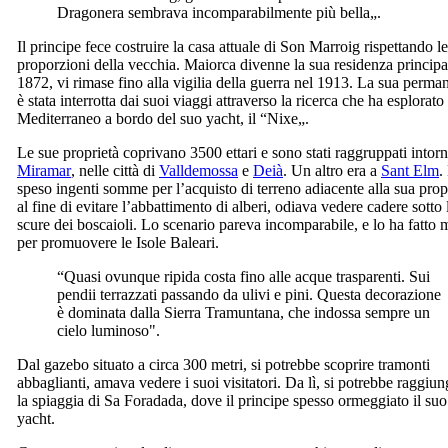
Dragonera
sembrava incomparabilmente più bella„.
Il principe fece costruire la casa attuale di
Son Marroig
rispettando le
proporzioni della vecchia. Maiorca divenne la sua residenza principa
1872, vi rimase fino alla vigilia della guerra nel 1913. La sua perma
è stata interrotta dai suoi viaggi attraverso la ricerca che ha esplorato 
Mediterraneo a bordo del suo yacht, il “
Nixe
„.
Le sue proprietà coprivano 3500 ettari e sono stati raggruppati intor
Miramar
, nelle città di
Valldemossa
e
Deià
. Un altro era a
Sant Elm
.
speso ingenti somme per l’acquisto di terreno adiacente alla sua prop
al fine di evitare l’abbattimento di alberi, odiava vedere cadere sotto 
scure dei boscaioli. Lo scenario pareva incomparabile, e lo ha fatto 
per promuovere le Isole Baleari.
“Quasi ovunque ripida costa fino alle acque trasparenti. Sui
pendii terrazzati passando da ulivi e pini. Questa decorazione
è dominata dalla
Sierra Tramuntana
, che indossa sempre un
cielo luminoso".
Dal gazebo situato a circa 300 metri, si potrebbe scoprire tramonti
abbaglianti, amava vedere i suoi visitatori. Da lì, si potrebbe raggiun
la spiaggia di
Sa Foradada
, dove il principe spesso ormeggiato il suo
yacht.