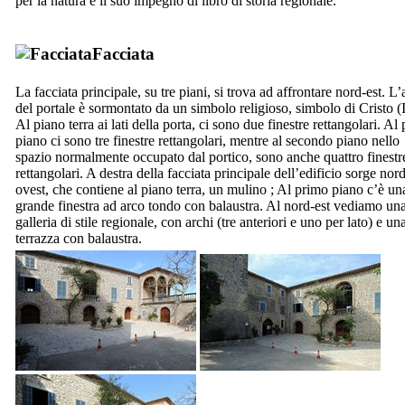
per la natura e il suo impegno di libro di storia regionale.
Facciata
La facciata principale, su tre piani, si trova ad affrontare nord-est. L’
del portale è sormontato da un simbolo religioso, simbolo di Cristo (
Al piano terra ai lati della porta, ci sono due finestre rettangolari. Al
piano ci sono tre finestre rettangolari, mentre al secondo piano nello
spazio normalmente occupato dal portico, sono anche quattro finestr
rettangolari. A destra della facciata principale dell’edificio sorge nor
ovest, che contiene al piano terra, un mulino ; Al primo piano c’è un
grande finestra ad arco tondo con balaustra. Al nord-est vediamo un
galleria di stile regionale, con archi (tre anteriori e uno per lato) e un
terrazza con balaustra.