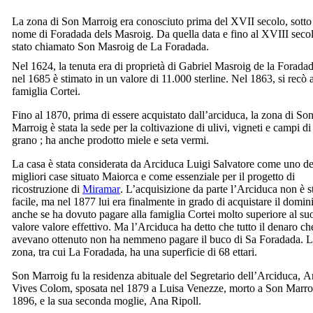
La zona di
Son Marroig
era conosciuto prima del
XVII
secolo, sotto 
nome di
Foradada dels Masroig
. Da quella data e fino al
XVIII
secol
stato chiamato
Son Masroig de La Foradada
.
Nel 1624, la tenuta era di proprietà di
Gabriel Masroig de la Forada
nel 1685 è stimato in un valore di 11.000 sterline. Nel 1863, si recò a
famiglia
Cortei
.
Fino al 1870, prima di essere acquistato dall’arciduca, la zona di
So
Marroig
è stata la sede per la coltivazione di ulivi, vigneti e campi di
grano ; ha anche prodotto miele e seta vermi.
La casa è stata considerata da Arciduca Luigi Salvatore come uno de
migliori case situato Maiorca e come essenziale per il progetto di
ricostruzione di
Miramar
. L’acquisizione da parte l’Arciduca non è s
facile, ma nel 1877 lui era finalmente in grado di acquistare il domin
anche se ha dovuto pagare alla famiglia
Cortei
molto superiore al su
valore valore effettivo. Ma l’Arciduca ha detto che tutto il denaro ch
avevano ottenuto non ha nemmeno pagare il buco di
Sa Foradada
. 
zona, tra cui
La Foradada
, ha una superficie di 68 ettari.
Son Marroig
fu la residenza abituale del Segretario dell’Arciduca,
A
Vives Colom
, sposata nel 1879 a
Luisa Venezze
, morto a
Son Marro
1896, e la sua seconda moglie,
Ana Ripoll
.