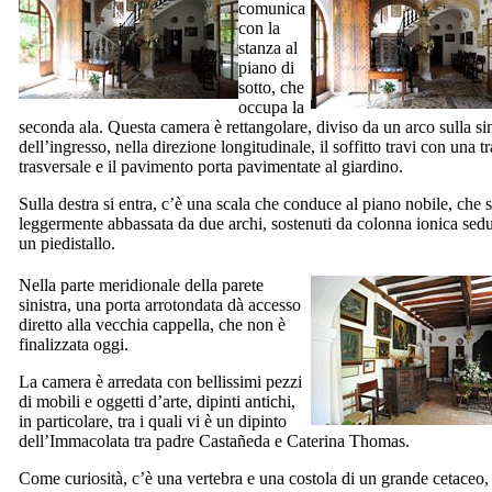
comunica
con la
stanza al
piano di
sotto, che
occupa la
seconda ala. Questa camera è rettangolare, diviso da un arco sulla sin
dell’ingresso, nella direzione longitudinale, il soffitto travi con una t
trasversale e il pavimento porta pavimentate al giardino.
Sulla destra si entra, c’è una scala che conduce al piano nobile, che s
leggermente abbassata da due archi, sostenuti da colonna ionica sedu
un piedistallo.
Nella parte meridionale della parete
sinistra, una porta arrotondata dà accesso
diretto alla vecchia cappella, che non è
finalizzata oggi.
La camera è arredata con bellissimi pezzi
di mobili e oggetti d’arte, dipinti antichi,
in particolare, tra i quali vi è un dipinto
dell’Immacolata tra padre
Castañeda
e Caterina Thomas.
Come curiosità, c’è una vertebra e una costola di un grande cetaceo,