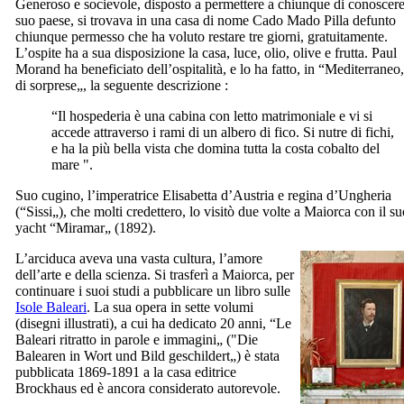
Generoso e socievole, disposto a permettere a chiunque di conoscere
suo paese, si trovava in una casa di nome
Cado Mado Pilla
defunto
chiunque permesso che ha voluto restare tre giorni, gratuitamente.
L’ospite ha a sua disposizione la casa, luce, olio, olive e frutta.
Paul
Morand
ha beneficiato dell’ospitalità, e lo ha fatto, in “
Mediterraneo
di sorprese
„, la seguente descrizione :
“Il
hospederia
è una cabina con letto matrimoniale e vi si
accede attraverso i rami di un albero di fico. Si nutre di fichi,
e ha la più bella vista che domina tutta la costa cobalto del
mare ".
Suo cugino, l’imperatrice Elisabetta d’Austria e regina d’Ungheria
(“Sissi„), che molti credettero, lo visitò due volte a Maiorca con il s
yacht “
Miramar
„ (1892).
L’arciduca aveva una vasta cultura, l’amore
dell’arte e della scienza. Si trasferì a Maiorca, per
continuare i suoi studi a pubblicare un libro sulle
Isole Baleari
. La sua opera in sette volumi
(disegni illustrati), a cui ha dedicato 20 anni, “
Le
Baleari ritratto in parole e immagini
„ (
"Die
Balearen in Wort und Bild geschildert
„) è stata
pubblicata 1869-1891 a la casa editrice
Brockhaus
ed è ancora considerato autorevole.