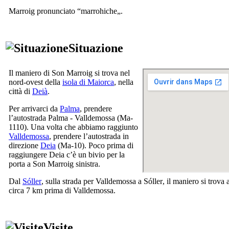
Marroig pronunciato “
marrohiche
„.
Situazione
Il maniero di
Son Marroig
si trova nel
nord-ovest della
isola di Maiorca
, nella
città di
Deià
.
Per arrivarci da
Palma
, prendere
l’autostrada
Palma
-
Valldemossa
(Ma-
1110). Una volta che abbiamo raggiunto
Valldemossa
, prendere l’autostrada in
direzione
Deia
(Ma-10). Poco prima di
raggiungere
Deia
c’è un bivio per la
porta a
Son Marroig sinistra
.
Dal
Sóller
, sulla strada per
Valldemossa
a
Sóller
, il maniero si trova 
circa 7 km prima di
Valldemossa
.
Visite