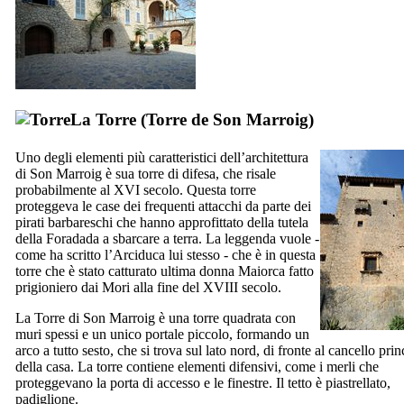
La Torre (
Torre de Son Marroig
)
Uno degli elementi più caratteristici dell’architettura
di
Son Marroig
è sua torre di difesa, che risale
probabilmente al
XVI
secolo. Questa torre
proteggeva le case dei frequenti attacchi da parte dei
pirati barbareschi che hanno approfittato della tutela
della
Foradada
a sbarcare a terra. La leggenda vuole -
come ha scritto l’Arciduca lui stesso - che è in questa
torre che è stato catturato ultima donna Maiorca fatto
prigioniero dai Mori alla fine del
XVIII
secolo.
La Torre di
Son Marroig
è una torre quadrata con
muri spessi e un unico portale piccolo, formando un
arco a tutto sesto, che si trova sul lato nord, di fronte al cancello prin
della casa. La torre contiene elementi difensivi, come i merli che
proteggevano la porta di accesso e le finestre. Il tetto è piastrellato,
padiglione.