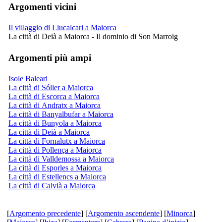
Argomenti vicini
Il villaggio di Llucalcari a Maiorca
La città di Deià a Maiorca - Il dominio di Son Marroig
Argomenti più ampi
Isole Baleari
La città di Sóller a Maiorca
La città di Escorca a Maiorca
La città di Andratx a Maiorca
La città di Banyalbufar a Maiorca
La città di Bunyola a Maiorca
La città di Deià a Maiorca
La città di Fornalutx a Maiorca
La città di Pollença a Maiorca
La città di Valldemossa a Maiorca
La città di Esporles a Maiorca
La città di Estellencs a Maiorca
La città di Calvià a Maiorca
[
Argomento precedente
] [
Argomento ascendente
] [
Minorca
]