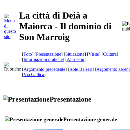
La città di Deià a
Maiorca - Il dominio di
Son Marroig
[
Foto
] [
Presentazione
] [
Situazione
] [
Visite
] [
Cultura
]
[
Informazioni pratiche
] [
Altri temi
]
[
Argomento precedente
] [
Isole Baleari
] [
Argomento ascend
[
Via Gallica
]
Presentazione
Presentazione generale