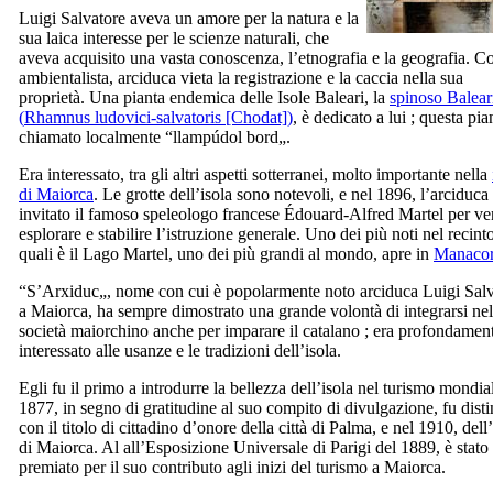
Luigi Salvatore aveva un amore per la natura e la
sua laica interesse per le scienze naturali, che
aveva acquisito una vasta conoscenza, l’etnografia e la geografia. 
ambientalista, arciduca vieta la registrazione e la caccia nella sua
proprietà. Una pianta endemica delle Isole Baleari, la
spinoso Balear
(
Rhamnus ludovici-salvatoris
[Chodat])
, è dedicato a lui ; questa pia
chiamato localmente “
llampúdol bord
„.
Era interessato, tra gli altri aspetti sotterranei, molto importante nella
di Maiorca
. Le grotte dell’isola sono notevoli, e nel 1896, l’arciduca
invitato il famoso speleologo francese
Édouard-Alfred Martel
per ve
esplorare e stabilire l’istruzione generale. Uno dei più noti nel recint
quali è il Lago Martel, uno dei più grandi al mondo, apre in
Manaco
“
S’Arxiduc
„, nome con cui è popolarmente noto arciduca Luigi Sal
a Maiorca, ha sempre dimostrato una grande volontà di integrarsi nel
società maiorchino anche per imparare il catalano ; era profondamen
interessato alle usanze e le tradizioni dell’isola.
Egli fu il primo a introdurre la bellezza dell’isola nel turismo mondia
1877, in segno di gratitudine al suo compito di divulgazione, fu disti
con il titolo di cittadino d’onore della città di Palma, e nel 1910, dell’
di Maiorca. Al all’Esposizione Universale di Parigi del 1889, è stato
premiato per il suo contributo agli inizi del turismo a Maiorca.