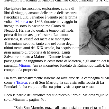
Salvador
. Gli abitanti di Maiorca chiamati colloquialmente “
S’Arxid
Navigatore instancabile, esploratore, autore di
libri di viaggio, amante delle arti e della scienza,
l’arciduca Luigi Salvatore è venuto per la prima
volta a
Maiorca
nel 1867, durante un viaggio in
incognito sotto lo pseudonimo Conto di
Neudorf. Ha vissuto qualche tempo nell’isola
prima di imbarcarsi per l’estero. La natura
dell’isola, la vastità del mare e le
montagne
Tramuntana
sedotto, tanto che nel corso degli
ultimi trenta anni del
XIX
secolo, ha acquisito un
gran numero di proprietà di Maiorca. Luigi
Salvatore tornato a Maiorca. Durante le sue
passeggiate, ha raggiunto la costa nord di Maiorca, e gli amanti dei b
paesaggi
Miramar
(un ex monastero fondato da Raimondo Lullo), h
comprato la proprietà.
Ha fatto successivamente insieme ad altre aree della campagna di M
come
S’Estaca
, e la di
Son Marroig
, la cui vista sulla roccia di
La
Foradada
lo ha colpito nella sua prima visita a questa costa.
Ecco le parole del arciduca nel suo piccolo libro di Maiorca “Quello
so di
Miramar
„, pagina 46 :
“Solo
Son Marroig
, grazie alla sua posizione con vista su
La