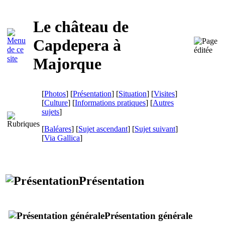
Le château de
Capdepera
à
Majorque
[
Photos
] [
Présentation
] [
Situation
] [
Visites
]
[
Culture
] [
Informations pratiques
] [
Autres
sujets
]
[
Baléares
] [
Sujet ascendant
] [
Sujet suivant
]
[
Via Gallica
]
Présentation
Présentation générale