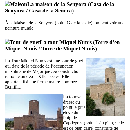
La maison de la
Senyora
(
Casa de la
Senyora
/
Casa de la Señora
)
À la Maison de la
Senyora
(point G de la visite), on peut voir une
peinture murale.
La tour
Miquel Nunis
(
Torre d’en
Miquel Nunis
/
Torre de Miquel Nunis
)
La Tour
Miquel Nunis
est une tour de guet
qui date de la période de l’occupation
musulmane de Majorque ; sa construction
remonte aux
Xe
-
XIIe
siècles. Elle
appartenait à une ferme maure nommée
Benifilia
.
La tour se
dresse au
point le plus
élevé du
Puig de
Capdepera
(point 1 du plan) ; elle
est de plan carré, construite de