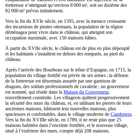
forteresse n’atteignait qu’environ 8 000 m², soit un dixième des
82 000 m² prévus initialement.
Vers la fin du
XVIe
siècle, en 1595, avec la menace croissante
des incursions de pirates ottomans, la population de la région
déménagea pour vivre dans le château, qui atteignit son
occupation maximale, avec 150 maisons bâties.
À partir du
XVIIe
siècle, le château est de plus en plus dépeuplé
et les habitants s’installent en dehors des remparts, au pied du
château.
Après l’arrivée des Bourbons sur le trône d’Espagne, en 1715, la
population du village fortifié est privée de ses armes ; la défense
de la forteresse est désormais assurée par une garnison de
dragons, des soldats professionnels de cavalerie ; un gouverneur
est nommé, qui réside dans la
Maison du Gouverneur
,
nouvellement construite. Les villageois quittent progressivement
la sécurité des murs du château, et, en utilisant les pierres de leurs
anciennes maisons, bâtissent leur nouvelles maisons, plus
spacieuses et confortables, dans le village moderne de
Capdepera
.
Vers la fin du
XVIIIe
siècle, en 1789, il ne reste plus que 25
maisons habitées dans l’enceinte fortifiée, et le nouveau village,
situé à l’extérieur des murs, compte déjà 208 maisons.