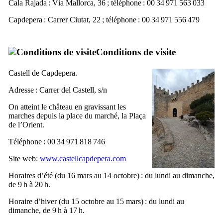
Cala Rajada
:
Vía Mallorca, 36
; téléphone : 00 34 971 563 033
Capdepera
:
Carrer Ciutat, 22
; téléphone : 00 34 971 556 479
Conditions de visite
Castell de Capdepera
.
Adresse :
Carrer del Castell, s/n
On atteint le château en gravissant les
marches depuis la place du marché, la
Plaça
de l’Orient
.
Téléphone : 00 34 971 818 746
Site web:
www.castellcapdepera.com
Horaires d’été (du 16 mars au 14 octobre) : du lundi au dimanche,
de 9 h à 20 h.
Horaire d’hiver (du 15 octobre au 15 mars) : du lundi au
dimanche, de 9 h à 17 h.