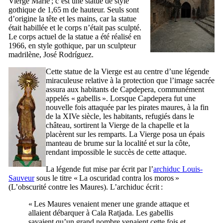
Vierge Marie ; c’est une statue de style
gothique de 1,65 m de hauteur. Seuls sont
d’origine la tête et les mains, car la statue
était habillée et le corps n’était pas sculpté.
Le corps actuel de la statue a été réalisé en
1966, en style gothique, par un sculpteur
madrilène,
José Rodríguez
.
Cette statue de la Vierge est au centre d’une légende
miraculeuse relative à la protection que l’image sacrée
assura aux habitants de
Capdepera
, communément
appelés «
gabellis
». Lorsque
Capdepera
fut une
nouvelle fois attaquée par les pirates maures, à la fin
de la
XIVe
siècle, les habitants, refugiés dans le
château, sortirent la Vierge de la chapelle et la
placèrent sur les remparts. La Vierge posa un épais
manteau de brume sur la localité et sur la côte,
rendant impossible le succès de cette attaque.
La légende fut mise par écrit par l’
archiduc Louis-
Sauveur
sous le titre «
La oscuridad contra los moros
»
(L’obscurité contre les Maures). L’archiduc écrit :
« Les Maures venaient mener une grande attaque et
allaient débarquer à
Cala Ratjada
. Les gabellis
savaient qu’un grand nombre venaient cette fois et