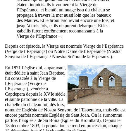
étaient inquiets. Ils invoquèrent la Vierge de
l’Espérance, et bientôt un nuage issu du château se
propagea à travers la mer aussi loin que les bateaux
des Maures. Et le brouillard revint encore une fois, et
jusqu’à trois fois, et ils ne purent débarquer. Et les
gabellis furent extrêmement reconnaissants à la
Vierge de l’Espérance ».
Depuis cet épisode, la Vierge est nommée Vierge de l’Espérance
(
Verge de l’Esperança
) ou Notre-Dame de l’Espérance (
Nostra
Senyora de l’Esperança
/
Nuestra Señora de la Esperanza
).
En 1871 l’église qui, auparavant,
était dédiée à saint Jean Baptiste,
fut consacrée à la Vierge de
l’Espérance (
Verge de
l’Esperança
), vénérée à
Capdepera
depuis le
XVIe
siècle,
et sainte patronne de la ville. La
chapelle du château fut, dès lors,
nommée
Església de Nostra Senyora de l’Esperança
, mais elle est
encore parfois nommée
Església de Sant Joan
. On la surnomme
parfois l’
Església de Sa Boira
(Église du Brouillard). Depuis le
18 décembre 1893, la population se rend en procession, chaque
18 décembre, jusqu’à la chapelle du château.