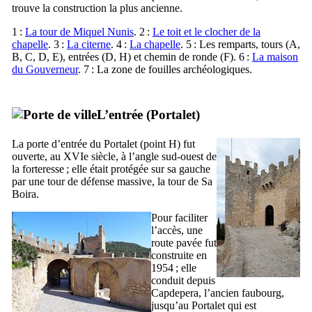
trouve la construction la plus ancienne.
1 :
La tour de
Miquel Nunis
. 2 :
Le toit et le clocher de la
chapelle
. 3 :
La citerne
. 4 :
La chapelle
. 5 : Les remparts, tours (A,
B, C, D, E), entrées (D, H) et chemin de ronde (F). 6 :
La maison
du Gouverneur
. 7 : La zone de fouilles archéologiques.
L’entrée (
Portalet
)
La porte d’entrée du
Portalet
(point H) fut
ouverte, au
XVIe
siècle, à l’angle sud-ouest de
la forteresse ; elle était protégée sur sa gauche
par une tour de défense massive, la tour de
Sa
Boira
.
Pour faciliter
l’accès, une
route pavée fut
construite en
1954 ; elle
conduit depuis
Capdepera
, l’ancien faubourg,
jusqu’au
Portalet
qui est