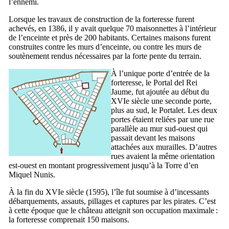
l’ennemi.
Lorsque les travaux de construction de la forteresse furent
achevés, en 1386, il y avait quelque 70 maisonnettes à l’intérieur
de l’enceinte et près de 200 habitants. Certaines maisons furent
construites contre les murs d’enceinte, ou contre les murs de
soutènement rendus nécessaires par la forte pente du terrain.
À l’unique porte d’entrée de la
forteresse, le
Portal del Rei
Jaume
, fut ajoutée au début du
XVIe
siècle une seconde porte,
plus au sud, le
Portalet
. Les deux
portes étaient reliées par une rue
parallèle au mur sud-ouest qui
passait devant les maisons
attachées aux murailles. D’autres
rues avaient la même orientation
est-ouest en montant progressivement jusqu’à la
Torre d’en
Miquel Nunis
.
À la fin du
XVIe
siècle (1595), l’île fut soumise à d’incessants
débarquements, assauts, pillages et captures par les pirates. C’est
à cette époque que le château atteignit son occupation maximale :
la forteresse comprenait 150 maisons.