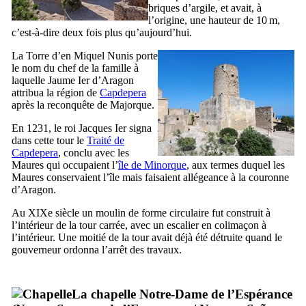
briques d’argile, et avait, à
l’origine, une hauteur de 10 m,
c’est-à-dire deux fois plus qu’aujourd’hui.
La
Torre d’en Miquel Nunis
porte
le nom du chef de la famille à
laquelle
Jaume
Ier
d’Aragon
attribua la région de
Capdepera
après la reconquête de Majorque.
En 1231, le roi Jacques
Ier
signa
dans cette tour le
Traité de
Capdepera
, conclu avec les
Maures qui occupaient l’
île de Minorque
, aux termes duquel les
Maures conservaient l’île mais faisaient allégeance à la couronne
d’Aragon.
Au
XIXe
siècle un moulin de forme circulaire fut construit à
l’intérieur de la tour carrée, avec un escalier en colimaçon à
l’intérieur. Une moitié de la tour avait déjà été détruite quand le
gouverneur ordonna l’arrêt des travaux.
La chapelle Notre-Dame de l’Espérance