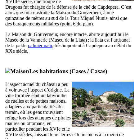
XVIIIe
siècle, une troupe de
Dragons fut chargée de la défense de la cité de
Capdepera
. C’est
alors que fut construite la Maison du Gouverneur, à une
quinzaine de mètres au sud de la Tour
Miquel Nunis
, ainsi que
des baraquements militaires (point 6 du plan).
La Maison du Gouverneur, encore intacte, abrite aujourd’hui le
Musée de la Vannerie (
Museu de la Llata
) ; la
llata
est l’artisanat
de la paldu
palmier nain
, très important à
Capdepera
au début du
XXe
siècle.
Les habitations (
Cases
/
Casas
)
L’aspect actuel du château a peu
à voir avec l’aspect d’origine. La
ville fortifiée était un labyrinthe
de ruelles et de petites maisons,
adaptées aux particularités du
terrain, où les gens trouvaient
refuge lors des attaques de pirates
maures ou ottomans, en
particulier pendant les
XVIe
et le
XVIIe
siècles, laissant leurs terres et leurs biens à la merci de