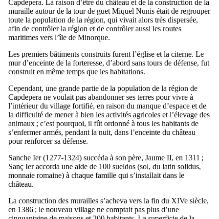
Capdepera
. La raison d’être du château et de la construction de la
muraille autour de la tour de guet
Miquel Nunis
était de regrouper
toute la population de la région, qui vivait alors très dispersée,
afin de contrôler la région et de contrôler aussi les routes
maritimes vers l’île de Minorque.
Les premiers bâtiments construits furent l’église et la citerne. Le
mur d’enceinte de la forteresse, d’abord sans tours de défense, fut
construit en même temps que les habitations.
Cependant, une grande partie de la population de la région de
Capdepera
ne voulait pas abandonner ses terres pour vivre à
l’intérieur du village fortifié, en raison du manque d’espace et de
la difficulté de mener à bien les activités agricoles et l’élevage des
animaux ; c’est pourquoi, il fût ordonné à tous les habitants de
s’enfermer armés, pendant la nuit, dans l’enceinte du château
pour renforcer sa défense.
Sanche
Ier
(1277-1324) succéda à son père,
Jaume
II
, en 1311 ;
Sanç
Ier
accorda une aide de 100
sueldos
(sol, du latin
solidus
,
monnaie romaine) à chaque famille qui s’installait dans le
château.
La construction des murailles s’acheva vers la fin du
XIVe
siècle,
en 1386 ; le nouveau village ne comptait pas plus d’une
cinquantaine de maisons et 200 habitants. La superficie de la