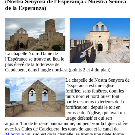
(
Nostra Senyora de l’Esperança
/
Nuestra Señora
de la Esperanza
)
La chapelle Notre-Dame de
l’Espérance se trouve au lieu le
plus élevé de la forteresse de
Capdepera
, dans l’angle nord-est (points 2 et 4 du plan).
La chapelle de
Nostra Senyora de
l’Esperança
est une église
fortifiée, sans fenêtres, dont les
murs nord et nord-ouest font
partie des murs extérieurs de la
fortification ; depuis le toit en
terrasse de l’église, qui avait un
usage défensif et qui sert
aujourd’hui de terrasse panoramique, on peut voir la ligne côtière
avec les
Cales de Capdepera
, les tours de guet et le canal de
Minorque
; au sud-est de la chapelle, se trouve une plate-forme