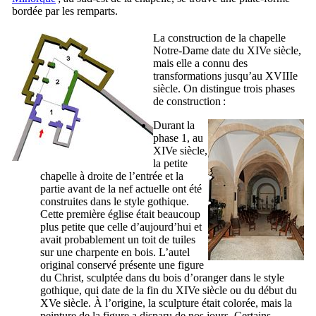
bordée par les remparts.
La construction de la chapelle
Notre-Dame date du
XIVe
siècle,
mais elle a connu des
transformations jusqu’au
XVIIIe
siècle. On distingue trois phases
de construction :
Durant la
phase 1, au
XIVe
siècle,
la petite
chapelle à droite de l’entrée et la
partie avant de la nef actuelle ont été
construites dans le style gothique.
Cette première église était beaucoup
plus petite que celle d’aujourd’hui et
avait probablement un toit de tuiles
sur une charpente en bois. L’autel
original conservé présente une figure
du Christ, sculptée dans du bois d’oranger dans le style
gothique, qui date de la fin du
XIVe
siècle ou du début du
XVe
siècle. À l’origine, la sculpture était colorée, mais la
peinture de la figure a disparu de nos jours. Certains