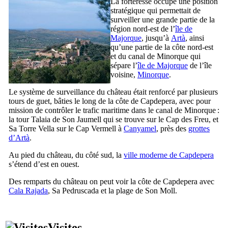
La forteresse occupe une position
stratégique qui permettait de
surveiller une grande partie de la
région nord-est de l’
île de
Majorque
, jusqu’à
Artà
, ainsi
qu’une partie de la côte nord-est
et du canal de Minorque qui
sépare l’
île de Majorque
de l’île
voisine,
Minorque
.
Le système de surveillance du château était renforcé par plusieurs
tours de guet, bâties le long de la côte de
Capdepera
, avec pour
mission de contrôler le trafic maritime dans le canal de Minorque :
la tour
Talaia de Son Jaumell
qui se trouve sur le
Cap des Freu
, et
Sa Torre Vella
sur le
Cap Vermell
à
Canyamel
, près des
grottes
d’
Artà
.
Au pied du château, du côté sud, la
ville moderne de
Capdepera
s’étend d’est en ouest.
Des remparts du château on peut voir la côte de
Capdepera
avec
Cala Rajada
,
Sa Pedruscada
et la plage de
Son Moll
.
Visites