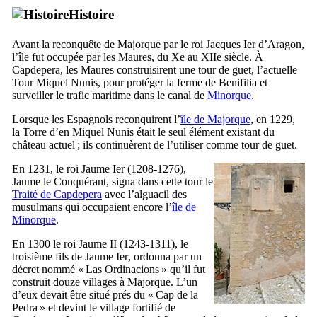
Histoire
Avant la reconquête de Majorque par le roi Jacques
Ier
d’Aragon,
l’île fut occupée par les Maures, du
Xe
au
XIIe
siècle. À
Capdepera
, les Maures construisirent une tour de guet, l’actuelle
Tour
Miquel Nunis
, pour protéger la ferme de
Benifilia
et
surveiller le trafic maritime dans le canal de
Minorque
.
Lorsque les Espagnols reconquirent l’
île de Majorque
, en 1229,
la
Torre d’en Miquel Nunis
était le seul élément existant du
château actuel ; ils continuèrent de l’utiliser comme tour de guet.
En 1231, le roi
Jaume
Ier
(1208-1276),
Jaume
le Conquérant, signa dans cette tour le
Traité de Capdepera
avec l’
alguacil
des
musulmans qui occupaient encore l’
île de
Minorque
.
En 1300 le roi
Jaume
II
(1243-1311), le
troisième fils de
Jaume
Ier
, ordonna par un
décret nommé «
Las Ordinacions
» qu’il fut
construit douze villages à Majorque. L’un
d’eux devait être situé prés du «
Cap de la
Pedra
» et devint le village fortifié de