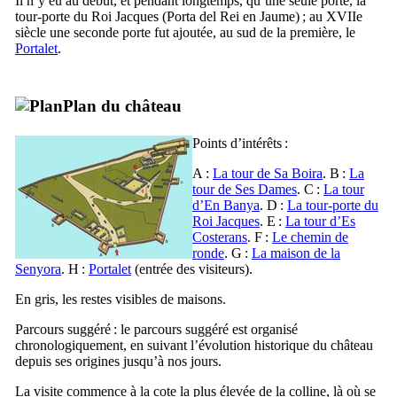
Il n’y eu au début, et pendant longtemps, qu’une seule porte, la
tour-porte du Roi Jacques (
Porta del Rei en Jaume
) ; au
XVIIe
siècle une seconde porte fut ajoutée, au sud de la première, le
Portalet
.
Plan du château
Points d’intérêts :
A :
La tour de
Sa Boira
. B :
La
tour de
Ses Dames
. C :
La tour
d’
En Banya
. D :
La tour-porte du
Roi Jacques
. E :
La tour d’
Es
Costerans
. F :
Le chemin de
ronde
. G :
La maison de la
Senyora
. H :
Portalet
(entrée des visiteurs).
En gris, les restes visibles de maisons.
Parcours suggéré : le parcours suggéré est organisé
chronologiquement, en suivant l’évolution historique du château
depuis ses origines jusqu’à nos jours.
La visite commence à la cote la plus élevée de la colline, là où se