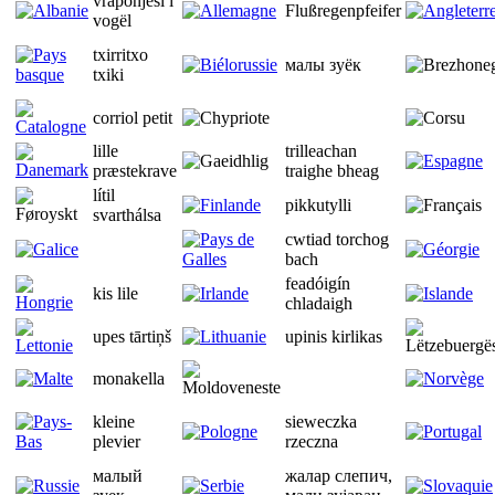
vraponjësi i
Flußregenpfeifer
vogël
txirritxo
малы зуёк
txiki
corriol petit
lille
trilleachan
præstekrave
traighe bheag
lítil
pikkutylli
svarthálsa
cwtiad torchog
bach
feadóigín
kis lile
chladaigh
upes tārtiņš
upinis kirlikas
monakella
kleine
sieweczka
plevier
rzeczna
малый
жалар слепич,