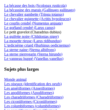
La bécasse des bois (Scolopax rusticola)
La bécassine des marais (Gallinago gallinago)
Le chevalier gambette (Tringa totanus)
Le chevalier guignette (Actitis hypoleucos)
Le courlis cendré (Numenius arquata)
Le goéland cendré (Larus canus)
Le petit gravelot (Charadrius dubius)
La guifette noire (Chlidonias niger)
La mouette rieuse (Larus ridibundus)
L'œdicnème criard (Burhinus oedicnemus)
La sterne naine (Sterna albifrons)
La sterne pierregarin (Sterna hirundo)
Le vanneau huppé (Vanellus vanellus)
Sujets plus larges
Monde animal
Les oiseaux (identification des oeufs)
Les ansériformes (Anseriformes)
Les apodiformes (Apodiformes)
Les charadriiformes (Charadriiformes)
Les ciconiiformes (Ciconiiformes)
Les columbiformes (columbiformes)