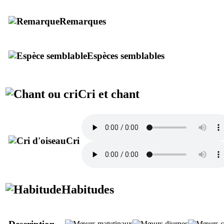
Remarques
Espèces semblables
Cri et chant
Cri
Habitudes