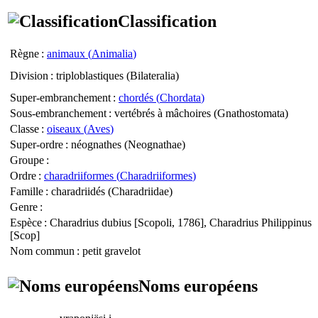
Classification
Règne
:
animaux (
Animalia
)
Division
: triploblastiques (
Bilateralia
)
Super-embranchement
:
chordés (
Chordata
)
Sous-embranchement
: vertébrés à mâchoires (
Gnathostomata
)
Classe
:
oiseaux (
Aves
)
Super-ordre
: néognathes (
Neognathae
)
Groupe
:
Ordre
:
charadriiformes (
Charadriiformes
)
Famille
: charadriidés (
Charadriidae
)
Genre
:
Espèce
:
Charadrius dubius
[Scopoli, 1786],
Charadrius Philippinus
[Scop]
Nom commun
: petit gravelot
Noms européens