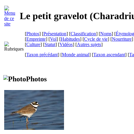
Le petit gravelot (
Charadri
[
Photos
] [
Présentation
] [
Classification
] [
Noms
] [
Étymolog
[
Empreinte
] [
Vol
] [
Habitudes
] [
Cycle de vie
] [
Nourriture
]
[
Culture
] [
Statut
] [
Vidéos
] [
Autres sujets
]
[
Taxon précédant
] [
Monde animal
] [
Taxon ascendant
] [
Ta
Photos