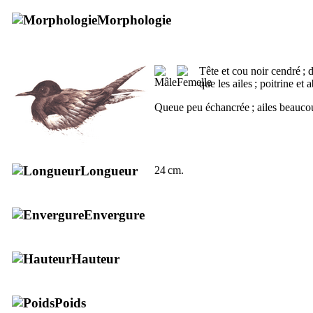
Morphologie
Tête et cou noir cendré ; 
que les ailes ; poitrine e
Queue peu échancrée ; ailes beauco
Longueur
24 cm.
Envergure
Hauteur
Poids