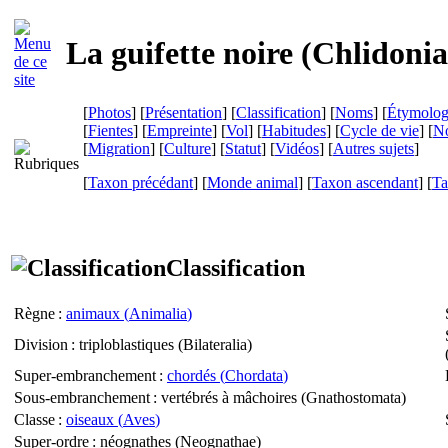
La guifette noire (
Chlidonia
[
Photos
] [
Présentation
] [
Classification
] [
Noms
] [
Étymolog
[
Fientes
] [
Empreinte
] [
Vol
] [
Habitudes
] [
Cycle de vie
] [
No
[
Migration
] [
Culture
] [
Statut
] [
Vidéos
] [
Autres sujets
]
[
Taxon précédant
] [
Monde animal
] [
Taxon ascendant
] [
Ta
Classification
Règne
:
animaux (
Animalia
)
Division
: triploblastiques (
Bilateralia
)
Super-embranchement
:
chordés (
Chordata
)
Sous-embranchement
: vertébrés à mâchoires (
Gnathostomata
)
Classe
:
oiseaux (
Aves
)
Super-ordre
: néognathes (
Neognathae
)