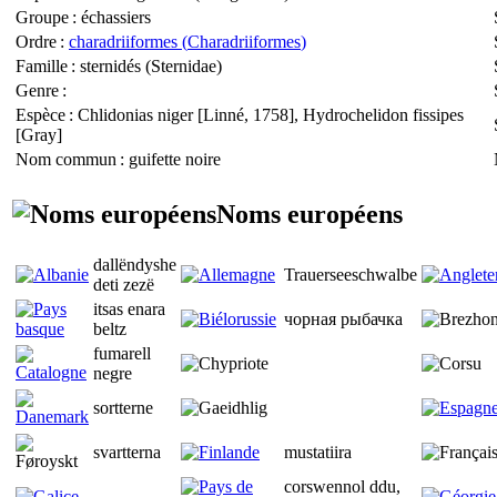
Groupe
: échassiers
Ordre
:
charadriiformes (
Charadriiformes
)
Famille
: sternidés (
Sternidae
)
Genre
:
Espèce
:
Chlidonias niger
[Linné, 1758],
Hydrochelidon fissipes
[Gray]
Nom commun
: guifette noire
Noms européens
dallëndyshe
Trauerseeschwalbe
deti zezë
itsas enara
чорная рыбачка
beltz
fumarell
negre
sortterne
svartterna
mustatiira
corswennol ddu,