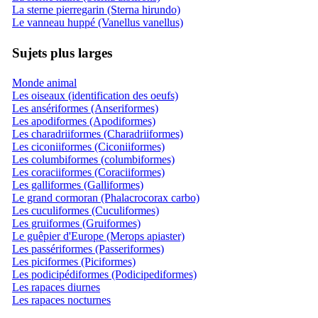
La sterne pierregarin (Sterna hirundo)
Le vanneau huppé (Vanellus vanellus)
Sujets plus larges
Monde animal
Les oiseaux (identification des oeufs)
Les ansériformes (Anseriformes)
Les apodiformes (Apodiformes)
Les charadriiformes (Charadriiformes)
Les ciconiiformes (Ciconiiformes)
Les columbiformes (columbiformes)
Les coraciiformes (Coraciiformes)
Les galliformes (Galliformes)
Le grand cormoran (Phalacrocorax carbo)
Les cuculiformes (Cuculiformes)
Les gruiformes (Gruiformes)
Le guêpier d'Europe (Merops apiaster)
Les passériformes (Passeriformes)
Les piciformes (Piciformes)
Les podicipédiformes (Podicipediformes)
Les rapaces diurnes
Les rapaces nocturnes