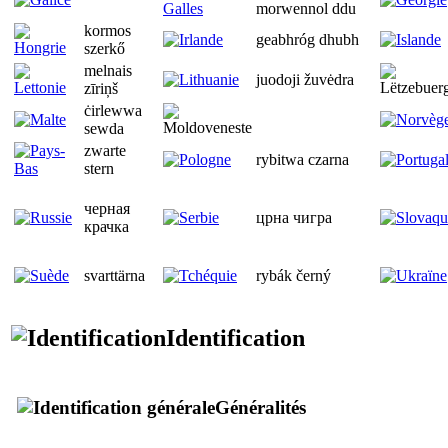
morwennol ddu
kormos
geabhróg dhubh
szerkő
melnais
juodoji žuvėdra
zīriņš
ċirlewwa
sewda
zwarte
rybitwa czarna
stern
черная
црна чигра
крачка
svarttärna
rybák černý
Identification
Généralités