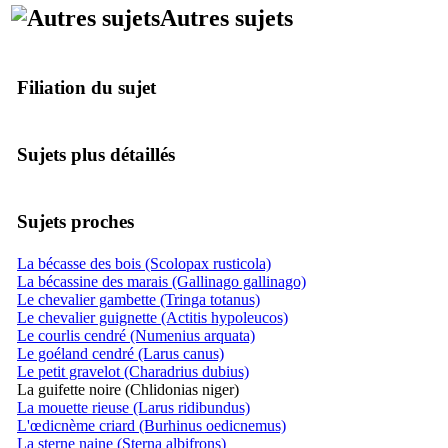
Autres sujets
Filiation du sujet
Sujets plus détaillés
Sujets proches
La bécasse des bois (Scolopax rusticola)
La bécassine des marais (Gallinago gallinago)
Le chevalier gambette (Tringa totanus)
Le chevalier guignette (Actitis hypoleucos)
Le courlis cendré (Numenius arquata)
Le goéland cendré (Larus canus)
Le petit gravelot (Charadrius dubius)
La guifette noire (Chlidonias niger)
La mouette rieuse (Larus ridibundus)
L'œdicnème criard (Burhinus oedicnemus)
La sterne naine (Sterna albifrons)