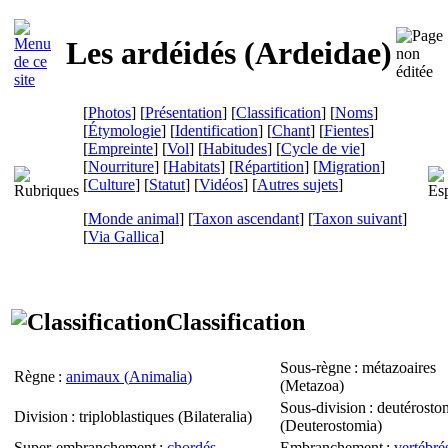
Les ardéidés (
Ardeidae
)
[
Photos
] [
Présentation
] [
Classification
] [
Noms
]
[
Étymologie
] [
Identification
] [
Chant
] [
Fientes
]
[
Empreinte
] [
Vol
] [
Habitudes
] [
Cycle de vie
]
[
Nourriture
] [
Habitats
] [
Répartition
] [
Migration
]
[
Culture
] [
Statut
] [
Vidéos
] [
Autres sujets
]
[
Monde animal
] [
Taxon ascendant
] [
Taxon suivant
]
[
Via Gallica
]
Classification
Sous-règne
: métazoaires
Règne
:
animaux (
Animalia
)
(
Metazoa
)
Sous-division
: deutérosto
Division
: triploblastiques (
Bilateralia
)
(
Deuterostomia
)
Super-embranchement
:
chordés
Embranchement
:
vertébré