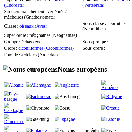
(
Chordata
)
(
Vertebrata
)
Sous-embranchement
: vertébrés à
mâchoires (
Gnathostomata
)
Sous-classe
: néornithes
Classe
:
oiseaux (
Aves
)
(
Neornithes
)
Super-ordre
: néognathes (
Neognathae
)
Groupe
: échassiers
Sous-groupe
:
Ordre
:
ciconiiformes (
Ciconiiformes
)
Sous-ordre
:
Famille
: ardéidés (
Ardeidae
)
Noms européens
ardéidés