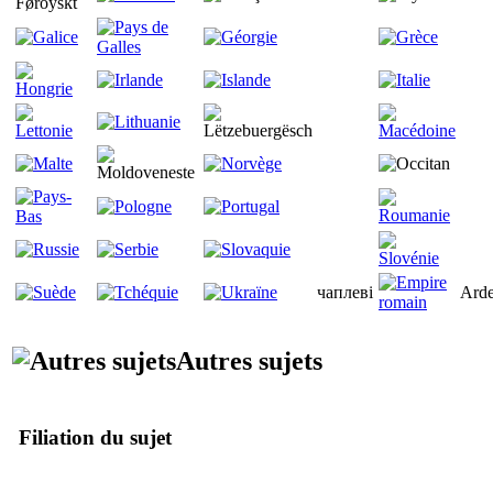
чаплеві
Arde
Autres sujets
Filiation du sujet