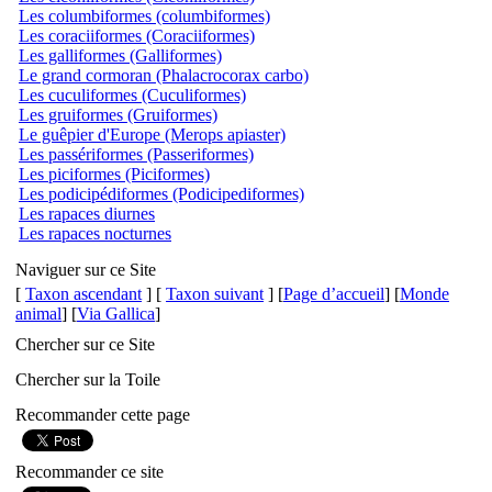
Les columbiformes (columbiformes)
Les coraciiformes (Coraciiformes)
Les galliformes (Galliformes)
Le grand cormoran (Phalacrocorax carbo)
Les cuculiformes (Cuculiformes)
Les gruiformes (Gruiformes)
Le guêpier d'Europe (Merops apiaster)
Les passériformes (Passeriformes)
Les piciformes (Piciformes)
Les podicipédiformes (Podicipediformes)
Les rapaces diurnes
Les rapaces nocturnes
Naviguer sur ce Site
[
Taxon ascendant
] [
Taxon suivant
] [
Page d’accueil
] [
Monde
animal
] [
Via Gallica
]
Chercher sur ce Site
Chercher sur la Toile
Recommander cette page
Recommander ce site