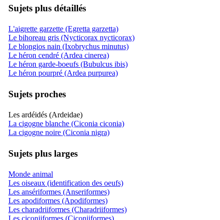
Sujets plus détaillés
L'aigrette garzette (Egretta garzetta)
Le bihoreau gris (Nycticorax nycticorax)
Le blongios nain (Ixobrychus minutus)
Le héron cendré (Ardea cinerea)
Le héron garde-boeufs (Bubulcus ibis)
Le héron pourpré (Ardea purpurea)
Sujets proches
Les ardéidés (Ardeidae)
La cigogne blanche (Ciconia ciconia)
La cigogne noire (Ciconia nigra)
Sujets plus larges
Monde animal
Les oiseaux (identification des oeufs)
Les ansériformes (Anseriformes)
Les apodiformes (Apodiformes)
Les charadriiformes (Charadriiformes)
Les ciconiiformes (Ciconiiformes)