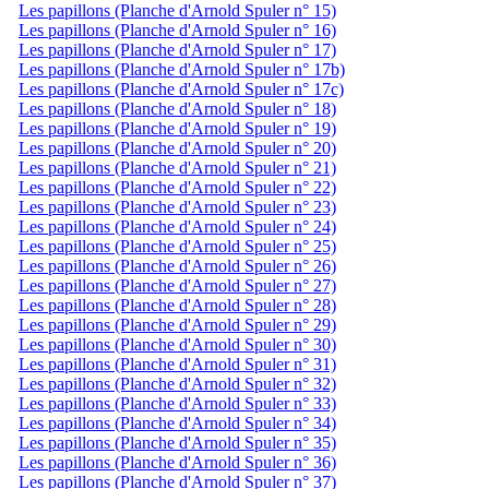
Les papillons (Planche d'Arnold Spuler n° 15)
Les papillons (Planche d'Arnold Spuler n° 16)
Les papillons (Planche d'Arnold Spuler n° 17)
Les papillons (Planche d'Arnold Spuler n° 17b)
Les papillons (Planche d'Arnold Spuler n° 17c)
Les papillons (Planche d'Arnold Spuler n° 18)
Les papillons (Planche d'Arnold Spuler n° 19)
Les papillons (Planche d'Arnold Spuler n° 20)
Les papillons (Planche d'Arnold Spuler n° 21)
Les papillons (Planche d'Arnold Spuler n° 22)
Les papillons (Planche d'Arnold Spuler n° 23)
Les papillons (Planche d'Arnold Spuler n° 24)
Les papillons (Planche d'Arnold Spuler n° 25)
Les papillons (Planche d'Arnold Spuler n° 26)
Les papillons (Planche d'Arnold Spuler n° 27)
Les papillons (Planche d'Arnold Spuler n° 28)
Les papillons (Planche d'Arnold Spuler n° 29)
Les papillons (Planche d'Arnold Spuler n° 30)
Les papillons (Planche d'Arnold Spuler n° 31)
Les papillons (Planche d'Arnold Spuler n° 32)
Les papillons (Planche d'Arnold Spuler n° 33)
Les papillons (Planche d'Arnold Spuler n° 34)
Les papillons (Planche d'Arnold Spuler n° 35)
Les papillons (Planche d'Arnold Spuler n° 36)
Les papillons (Planche d'Arnold Spuler n° 37)