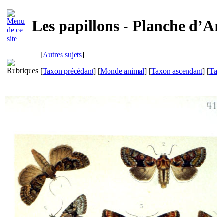
Les papillons - Planche d’
A
[
Autres sujets
]
[
Taxon précédant
] [
Monde animal
] [
Taxon ascendant
] [
Ta