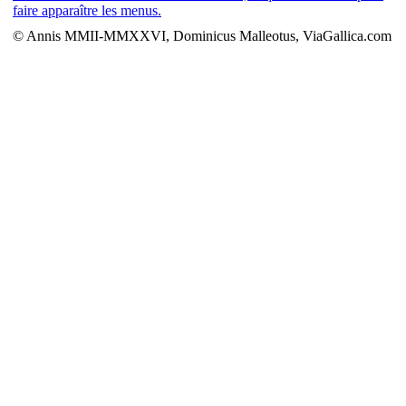
faire apparaître les menus.
© Annis MMII-MMXXVI, Dominicus Malleotus, ViaGallica.com