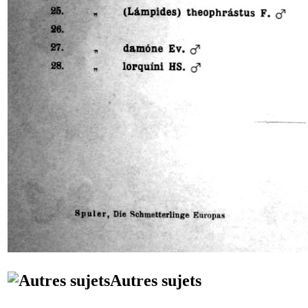
Autres sujets