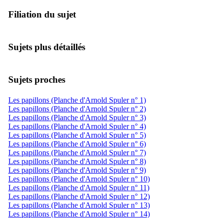
Filiation du sujet
Sujets plus détaillés
Sujets proches
Les papillons (Planche d'Arnold Spuler n° 1)
Les papillons (Planche d'Arnold Spuler n° 2)
Les papillons (Planche d'Arnold Spuler n° 3)
Les papillons (Planche d'Arnold Spuler n° 4)
Les papillons (Planche d'Arnold Spuler n° 5)
Les papillons (Planche d'Arnold Spuler n° 6)
Les papillons (Planche d'Arnold Spuler n° 7)
Les papillons (Planche d'Arnold Spuler n° 8)
Les papillons (Planche d'Arnold Spuler n° 9)
Les papillons (Planche d'Arnold Spuler n° 10)
Les papillons (Planche d'Arnold Spuler n° 11)
Les papillons (Planche d'Arnold Spuler n° 12)
Les papillons (Planche d'Arnold Spuler n° 13)
Les papillons (Planche d'Arnold Spuler n° 14)