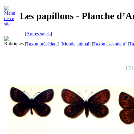
Les papillons - Planche d’
A
[
Autres sujets
]
[
Taxon précédant
] [
Monde animal
] [
Taxon ascendant
] [
Ta