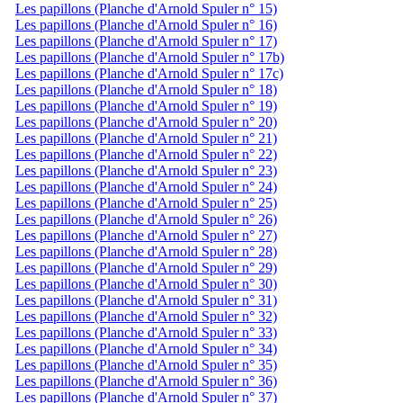
Les papillons (Planche d'Arnold Spuler n° 15)
Les papillons (Planche d'Arnold Spuler n° 16)
Les papillons (Planche d'Arnold Spuler n° 17)
Les papillons (Planche d'Arnold Spuler n° 17b)
Les papillons (Planche d'Arnold Spuler n° 17c)
Les papillons (Planche d'Arnold Spuler n° 18)
Les papillons (Planche d'Arnold Spuler n° 19)
Les papillons (Planche d'Arnold Spuler n° 20)
Les papillons (Planche d'Arnold Spuler n° 21)
Les papillons (Planche d'Arnold Spuler n° 22)
Les papillons (Planche d'Arnold Spuler n° 23)
Les papillons (Planche d'Arnold Spuler n° 24)
Les papillons (Planche d'Arnold Spuler n° 25)
Les papillons (Planche d'Arnold Spuler n° 26)
Les papillons (Planche d'Arnold Spuler n° 27)
Les papillons (Planche d'Arnold Spuler n° 28)
Les papillons (Planche d'Arnold Spuler n° 29)
Les papillons (Planche d'Arnold Spuler n° 30)
Les papillons (Planche d'Arnold Spuler n° 31)
Les papillons (Planche d'Arnold Spuler n° 32)
Les papillons (Planche d'Arnold Spuler n° 33)
Les papillons (Planche d'Arnold Spuler n° 34)
Les papillons (Planche d'Arnold Spuler n° 35)
Les papillons (Planche d'Arnold Spuler n° 36)
Les papillons (Planche d'Arnold Spuler n° 37)