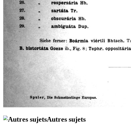
Autres sujets