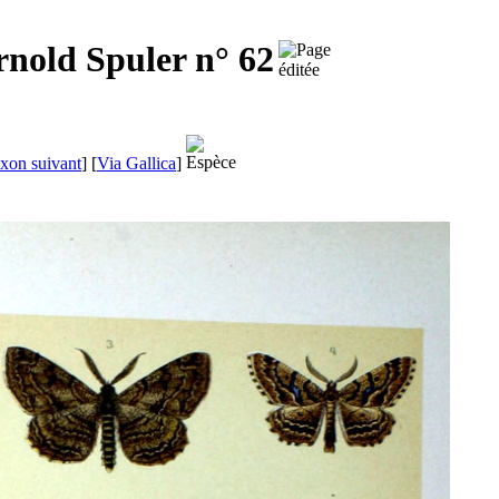
rnold Spuler
n° 62
xon suivant
]
[
Via Gallica
]