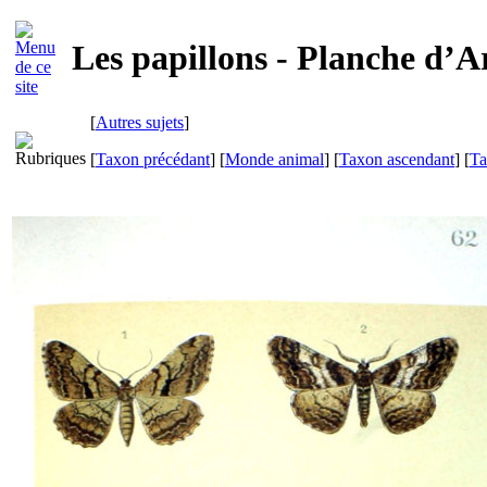
Les papillons - Planche d’
A
[
Autres sujets
]
[
Taxon précédant
] [
Monde animal
] [
Taxon ascendant
] [
Ta