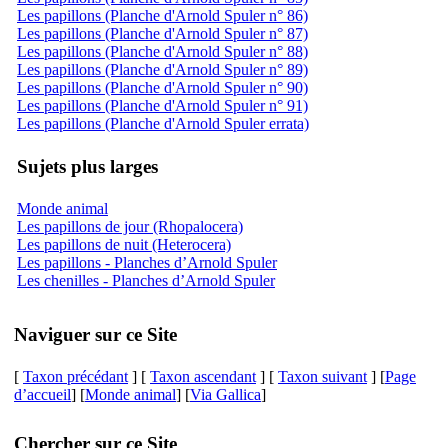
Les papillons (Planche d'Arnold Spuler n° 86)
Les papillons (Planche d'Arnold Spuler n° 87)
Les papillons (Planche d'Arnold Spuler n° 88)
Les papillons (Planche d'Arnold Spuler n° 89)
Les papillons (Planche d'Arnold Spuler n° 90)
Les papillons (Planche d'Arnold Spuler n° 91)
Les papillons (Planche d'Arnold Spuler errata)
Sujets plus larges
Monde animal
Les papillons de jour (Rhopalocera)
Les papillons de nuit (Heterocera)
Les papillons - Planches d’Arnold Spuler
Les chenilles - Planches d’Arnold Spuler
Naviguer sur ce Site
[
Taxon précédant
] [
Taxon ascendant
] [
Taxon suivant
] [
Page
d’accueil
] [
Monde animal
] [
Via Gallica
]
Chercher sur ce Site