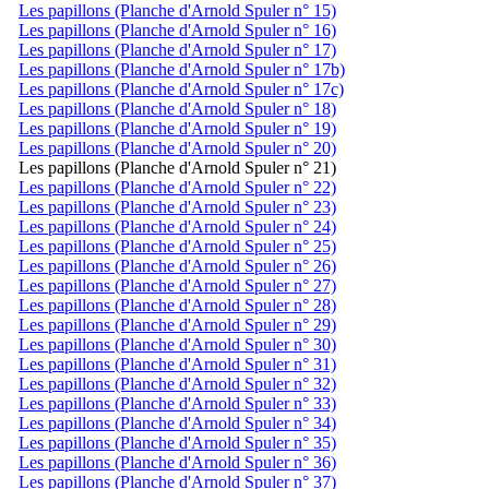
Les papillons (Planche d'Arnold Spuler n° 15)
Les papillons (Planche d'Arnold Spuler n° 16)
Les papillons (Planche d'Arnold Spuler n° 17)
Les papillons (Planche d'Arnold Spuler n° 17b)
Les papillons (Planche d'Arnold Spuler n° 17c)
Les papillons (Planche d'Arnold Spuler n° 18)
Les papillons (Planche d'Arnold Spuler n° 19)
Les papillons (Planche d'Arnold Spuler n° 20)
Les papillons (Planche d'Arnold Spuler n° 21)
Les papillons (Planche d'Arnold Spuler n° 22)
Les papillons (Planche d'Arnold Spuler n° 23)
Les papillons (Planche d'Arnold Spuler n° 24)
Les papillons (Planche d'Arnold Spuler n° 25)
Les papillons (Planche d'Arnold Spuler n° 26)
Les papillons (Planche d'Arnold Spuler n° 27)
Les papillons (Planche d'Arnold Spuler n° 28)
Les papillons (Planche d'Arnold Spuler n° 29)
Les papillons (Planche d'Arnold Spuler n° 30)
Les papillons (Planche d'Arnold Spuler n° 31)
Les papillons (Planche d'Arnold Spuler n° 32)
Les papillons (Planche d'Arnold Spuler n° 33)
Les papillons (Planche d'Arnold Spuler n° 34)
Les papillons (Planche d'Arnold Spuler n° 35)
Les papillons (Planche d'Arnold Spuler n° 36)
Les papillons (Planche d'Arnold Spuler n° 37)