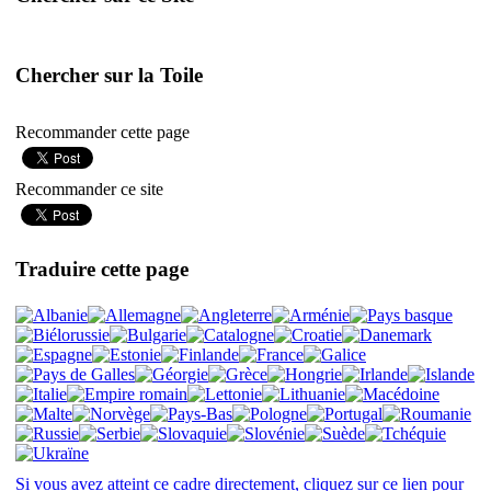
Chercher sur la Toile
Recommander cette page
Recommander ce site
Traduire cette page
Si vous avez atteint ce cadre directement, cliquez sur ce lien pour