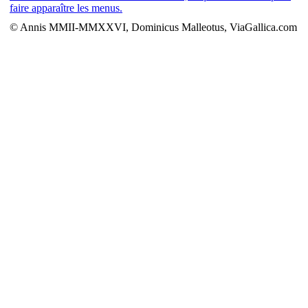
faire apparaître les menus.
© Annis MMII-MMXXVI, Dominicus Malleotus, ViaGallica.com