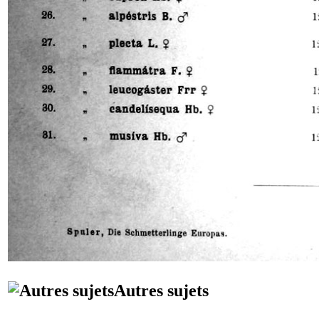
Autres sujets