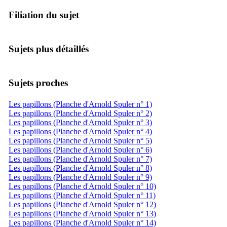
Filiation du sujet
Sujets plus détaillés
Sujets proches
Les papillons (Planche d'Arnold Spuler n° 1)
Les papillons (Planche d'Arnold Spuler n° 2)
Les papillons (Planche d'Arnold Spuler n° 3)
Les papillons (Planche d'Arnold Spuler n° 4)
Les papillons (Planche d'Arnold Spuler n° 5)
Les papillons (Planche d'Arnold Spuler n° 6)
Les papillons (Planche d'Arnold Spuler n° 7)
Les papillons (Planche d'Arnold Spuler n° 8)
Les papillons (Planche d'Arnold Spuler n° 9)
Les papillons (Planche d'Arnold Spuler n° 10)
Les papillons (Planche d'Arnold Spuler n° 11)
Les papillons (Planche d'Arnold Spuler n° 12)
Les papillons (Planche d'Arnold Spuler n° 13)
Les papillons (Planche d'Arnold Spuler n° 14)