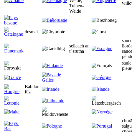
Weide,
will
Tränen-
Weide
desmai
sauc
seileach an
lloró
t’ srutha
sauc
pénd
saule
pleur
Babiloni
fűz
chorã
salgu
chor