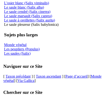
L'osier blanc (Salix viminalis)
Le saule blanc (Salix alba)
Le saule cendré (Salix cinerea)
Le saule marsault (Salix caprea)
Le saule à oreillettes (Salix aurita)
Le saule pleureur (Salix babylonica)
Sujets plus larges
Monde végétal
Les peupliers (Populus)
Les saules (Salix)
Naviguer sur ce Site
[
Taxon précédant
] [
Taxon ascendant
] [
Page d’accueil
] [
Monde
végétal
] [
Via Gallica
]
Chercher sur ce Site