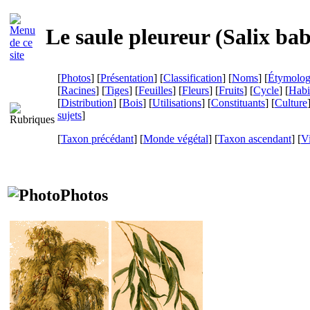
Le saule pleureur (
Salix ba
[
Photos
] [
Présentation
] [
Classification
] [
Noms
] [
Étymolog
[
Racines
] [
Tiges
] [
Feuilles
] [
Fleurs
] [
Fruits
] [
Cycle
] [
Habi
[
Distribution
] [
Bois
] [
Utilisations
] [
Constituants
] [
Culture
sujets
]
[
Taxon précédant
] [
Monde végétal
] [
Taxon ascendant
]
[
Vi
Photos