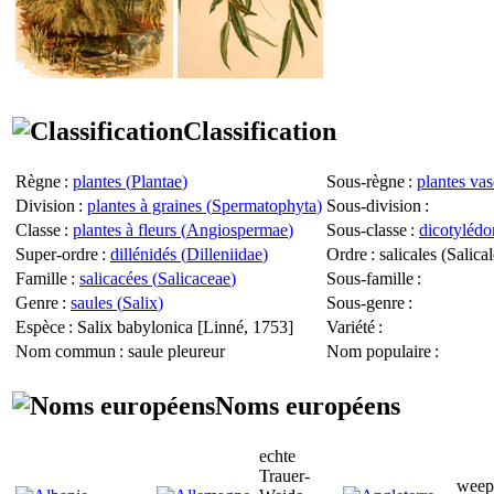
Classification
Règne
:
plantes (
Plantae
)
Sous-règne
:
plantes vas
Division
:
plantes à graines (
Spermatophyta
)
Sous-division
:
Classe
:
plantes à fleurs (
Angiospermae
)
Sous-classe
:
dicotylédo
Super-ordre
:
dillénidés (
Dilleniidae
)
Ordre
: salicales (
Salical
Famille
:
salicacées (
Salicaceae
)
Sous-famille
:
Genre
:
saules (
Salix
)
Sous-genre
:
Espèce
:
Salix babylonica
[Linné, 1753]
Variété
:
Nom commun
: saule pleureur
Nom populaire
:
Noms européens
echte
Trauer-
weep