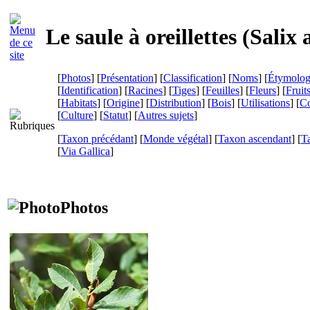
Le saule à oreillettes (
Salix 
[
Photos
] [
Présentation
] [
Classification
] [
Noms
] [
Étymolog
[
Identification
] [
Racines
] [
Tiges
] [
Feuilles
] [
Fleurs
] [
Fruit
[
Habitats
] [
Origine
] [
Distribution
] [
Bois
] [
Utilisations
] [
Co
[
Culture
] [
Statut
] [
Autres sujets
]
[
Taxon précédant
] [
Monde végétal
] [
Taxon ascendant
] [
T
[
Via Gallica
]
Photos