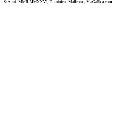
© Annis MMII-MMXXVI, Dominicus Malleotus, ViaGallica.com