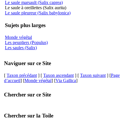
Le saule marsault (Salix caprea)
Le saule à oreillettes (Salix aurita)
Le saule pleureur (Salix babylonica)
Sujets plus larges
Monde végétal
Les peupliers (Populus)
Les saules (Salix)
Naviguer sur ce Site
[
Taxon précédant
] [
Taxon ascendant
] [
Taxon suivant
] [
Page
d’accueil
] [
Monde végétal
] [
Via Gallica
]
Chercher sur ce Site
Chercher sur la Toile