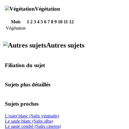
Végétation
Mois
1
2
3
4
5
6
7
8
9
10
11
12
Végétation
Autres sujets
Filiation du sujet
Sujets plus détaillés
Sujets proches
L'osier blanc (Salix viminalis)
Le saule blanc (Salix alba)
Le saule cendré (Salix cinerea)