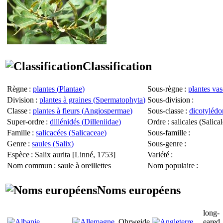
Classification
Règne
:
plantes (
Plantae
)
Sous-règne
:
plantes vas
Division
:
plantes à graines (
Spermatophyta
)
Sous-division
:
Classe
:
plantes à fleurs (
Angiospermae
)
Sous-classe
:
dicotylédo
Super-ordre
:
dillénidés (
Dilleniidae
)
Ordre
: salicales (
Salical
Famille
:
salicacées (
Salicaceae
)
Sous-famille
:
Genre
:
saules (
Salix
)
Sous-genre
:
Espèce
:
Salix aurita
[Linné, 1753]
Variété
:
Nom commun
: saule à oreillettes
Nom populaire
:
Noms européens
long-
Ohrweide
eared