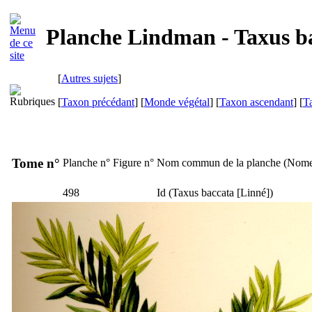
Planche Lindman - Taxus b
[
Autres sujets
]
[
Taxon précédant
] [
Monde végétal
] [
Taxon ascendant
] [
T
Tome n°
Planche n°
Figure n°
Nom commun de la planche (
Nome
498
Id
(
Taxus baccata
[Linné])