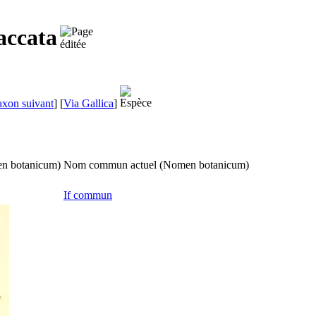
accata
axon suivant
]
[
Via Gallica
]
n botanicum
)
Nom commun actuel (
Nomen botanicum
)
If commun