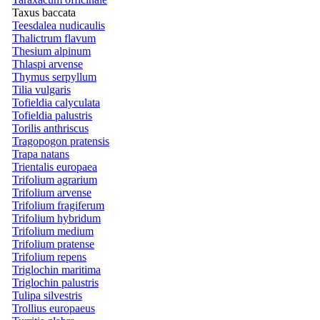
Taxus baccata
Teesdalea nudicaulis
Thalictrum flavum
Thesium alpinum
Thlaspi arvense
Thymus serpyllum
Tilia vulgaris
Tofieldia calyculata
Tofieldia palustris
Torilis anthriscus
Tragopogon pratensis
Trapa natans
Trientalis europaea
Trifolium agrarium
Trifolium arvense
Trifolium fragiferum
Trifolium hybridum
Trifolium medium
Trifolium pratense
Trifolium repens
Triglochin maritima
Triglochin palustris
Tulipa silvestris
Trollius europaeus