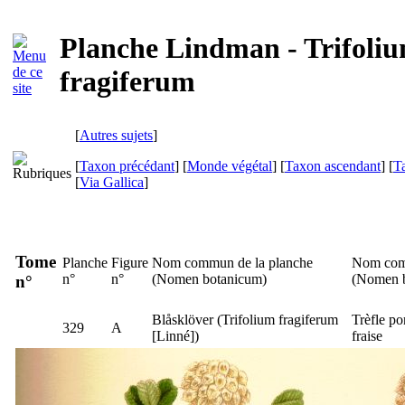
Planche Lindman - Trifoli
fragiferum
[
Autres sujets
]
[
Taxon précédant
] [
Monde végétal
] [
Taxon ascendant
] [
T
[
Via Gallica
]
Tome
Planche
Figure
Nom commun de la planche
Nom com
n°
n°
(
Nomen botanicum
)
(
Nomen 
n°
Blåsklöver
(
Trifolium fragiferum
Trèfle por
329
A
[Linné])
fraise