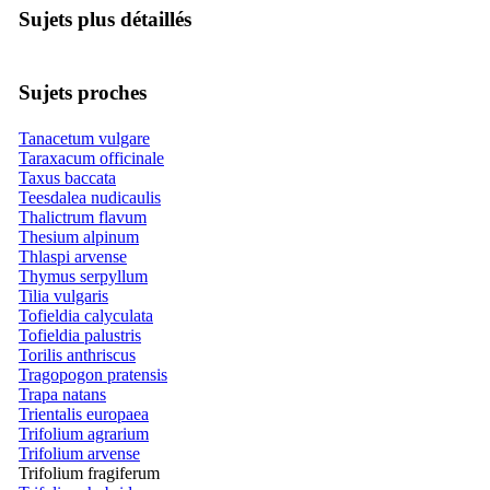
Sujets plus détaillés
Sujets proches
Tanacetum vulgare
Taraxacum officinale
Taxus baccata
Teesdalea nudicaulis
Thalictrum flavum
Thesium alpinum
Thlaspi arvense
Thymus serpyllum
Tilia vulgaris
Tofieldia calyculata
Tofieldia palustris
Torilis anthriscus
Tragopogon pratensis
Trapa natans
Trientalis europaea
Trifolium agrarium
Trifolium arvense
Trifolium fragiferum