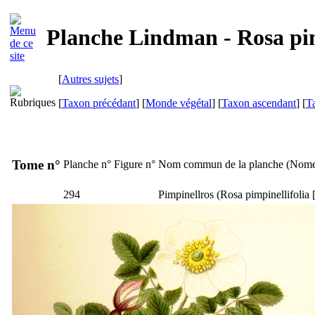
Planche Lindman - Rosa pim
[
Autres sujets
]
[
Taxon précédant
] [
Monde végétal
] [
Taxon ascendant
] [
T
Tome n°
Planche n°
Figure n°
Nom commun de la planche (
Nome
294
Pimpinellros
(
Rosa pimpinellifolia
[