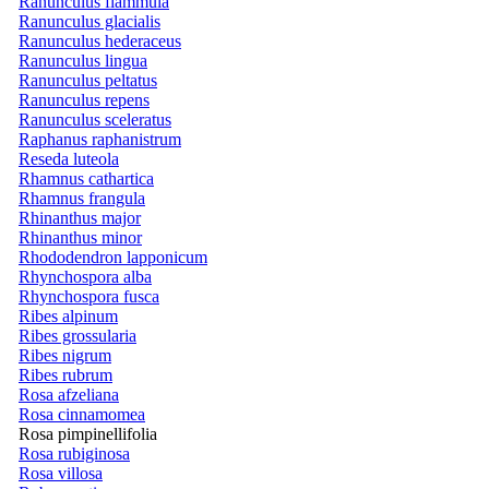
Ranunculus flammula
Ranunculus glacialis
Ranunculus hederaceus
Ranunculus lingua
Ranunculus peltatus
Ranunculus repens
Ranunculus sceleratus
Raphanus raphanistrum
Reseda luteola
Rhamnus cathartica
Rhamnus frangula
Rhinanthus major
Rhinanthus minor
Rhododendron lapponicum
Rhynchospora alba
Rhynchospora fusca
Ribes alpinum
Ribes grossularia
Ribes nigrum
Ribes rubrum
Rosa afzeliana
Rosa cinnamomea
Rosa pimpinellifolia
Rosa rubiginosa
Rosa villosa