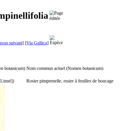
pinellifolia
axon suivant
]
[
Via Gallica
]
n botanicum
)
Nom commun actuel (
Nomen botanicum
)
Linné])
Rosier pimprenelle, rosier à feuilles de boucage