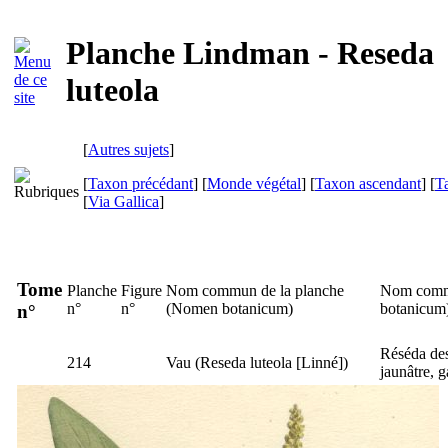
Planche Lindman - Reseda
luteola
[
Autres sujets
]
[
Taxon précédant
] [
Monde végétal
] [
Taxon ascendant
] [
T
[
Via Gallica
]
Tome
Planche
Figure
Nom commun de la planche
Nom commu
n°
n°
(
Nomen botanicum
)
botanicum
n°
Réséda des 
214
Vau
(
Reseda luteola
[Linné])
jaunâtre, 