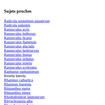
Sujets proches
Radicula nasturtium aquaticum
Radicula palustris
Ranunculus acris
Ranunculus bulbosus
Ranunculus ficaria
Ranunculus flammula
Ranunculus glacialis
Ranunculus hederaceus
Ranunculus lingua
Ranunculus peltatus
Ranunculus repens
Ranunculus sceleratus
Raphanus raphanistrum
Reseda luteola
Rhamnus cathartica
Rhamnus frangula
Rhinanthus major
Rhinanthus minor
Rhododendron lapponicum
Rhynchospora alba