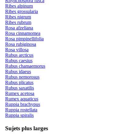
Rhynchospora fusca
Ribes alpinum
Ribes grossularia
Ribes nigrum
Ribes rubrum
Rosa afzeliana
Rosa cinnamomea
Rosa pimpinellifolia
Rosa rubiginosa
Rosa villosa
Rubus arcticus
Rubus caesius
Rubus chamaemorus
Rubus idaeus
Rubus nemorosus
Rubus plicatus
Rubus saxatilis
Rumex acetosa
Rumex aquaticus
Ruppia brachypus
Ruppia rostellata
Ruppia spiralis
Sujets plus larges