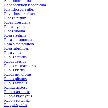
Rhinanthus minor
Rhododendron lapponicum
Rhynchospora alba
Rhynchospora fusca
Ribes alpinum
Ribes grossularia
Ribes nigrum
Ribes rubrum
Rosa afzeliana
Rosa cinnamomea
Rosa pimpinellifolia
Rosa rubiginosa
Rosa villosa
Rubus arcticus
Rubus caesius
Rubus chamaemorus
Rubus idaeus
Rubus nemorosus
Rubus plicatus
Rubus saxatilis
Rumex acetosa
Rumex aquaticus
Ruppia brachypus
Ruppia rostellata
Ruppia spiralis