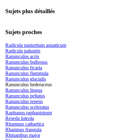
Sujets plus détaillés
Sujets proches
Radicula nasturtium aquaticum
Radicula palustris
Ranunculus acris
Ranunculus bulbosus
Ranunculus ficaria
Ranunculus flammula
Ranunculus glacialis
Ranunculus hederaceus
Ranunculus lingua
Ranunculus peltatus
Ranunculus repens
Ranunculus sceleratus
Raphanus raphanistrum
Reseda luteola
Rhamnus cathartica
Rhamnus frangula
Rhinanthus major