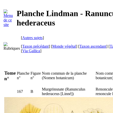
Planche Lindman - Ranunc
hederaceus
[
Autres sujets
]
[
Taxon précédant
] [
Monde végétal
] [
Taxon ascendant
] [
T
[
Via Gallica
]
Tome
Planche
Figure
Nom commun de la planche
Nom commu
n°
n°
(
Nomen botanicum
)
botanicum
n°
Murgrönsnate
(
Ranunculus
Renoncule à
167
B
hederaceus
[Linné])
renoncule l