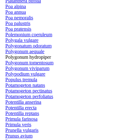
Platanthera bifolia
Poa alpina
Poa annua
Poa nemoralis
Poa palustris
Poa pratensis
Polemonium coeruleum
Polygala vulgare
Polygonatum odoratum
Polygonum aequale
Polygonum hydropiper
Polygonum tomentosum
Polygonum viviparum
Polypodium vulgare
Populus tremula
Potamogeton natans
Potamogeton pectinatus
Potamogeton perfoliatus
Potentilla anserina
Potentilla erecta
Potentilla reptans
Primula farinosa
Primula veris
Prunella vulgaris
Prunus avium