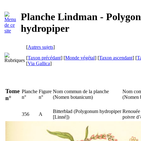
Planche Lindman - Polygo
hydropiper
[
Autres sujets
]
[
Taxon précédant
] [
Monde végétal
] [
Taxon ascendant
] [
T
[
Via Gallica
]
Tome
Planche
Figure
Nom commun de la planche
Nom com
n°
n°
(
Nomen botanicum
)
(
Nomen 
n°
Bitterblad
(
Polygonum hydropiper
Renouée 
356
A
[Linné])
poivre d