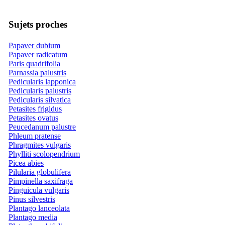
Sujets proches
Papaver dubium
Papaver radicatum
Paris quadrifolia
Parnassia palustris
Pedicularis lapponica
Pedicularis palustris
Pedicularis silvatica
Petasites frigidus
Petasites ovatus
Peucedanum palustre
Phleum pratense
Phragmites vulgaris
Phylliti scolopendrium
Picea abies
Pilularia globulifera
Pimpinella saxifraga
Pinguicula vulgaris
Pinus silvestris
Plantago lanceolata
Plantago media