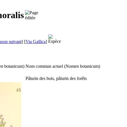
oralis
axon suivant
]
[
Via Gallica
]
n botanicum
)
Nom commun actuel (
Nomen botanicum
)
Pâturin des bois, pâturin des forêts