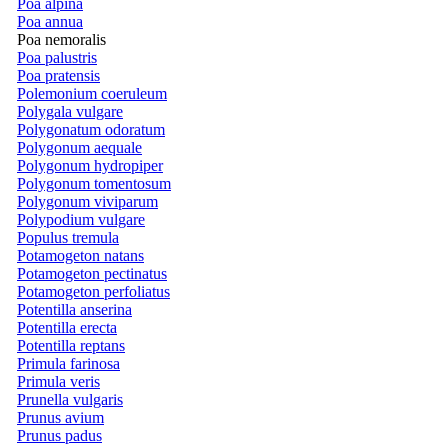
Poa alpina
Poa annua
Poa nemoralis
Poa palustris
Poa pratensis
Polemonium coeruleum
Polygala vulgare
Polygonatum odoratum
Polygonum aequale
Polygonum hydropiper
Polygonum tomentosum
Polygonum viviparum
Polypodium vulgare
Populus tremula
Potamogeton natans
Potamogeton pectinatus
Potamogeton perfoliatus
Potentilla anserina
Potentilla erecta
Potentilla reptans
Primula farinosa
Primula veris
Prunella vulgaris
Prunus avium
Prunus padus