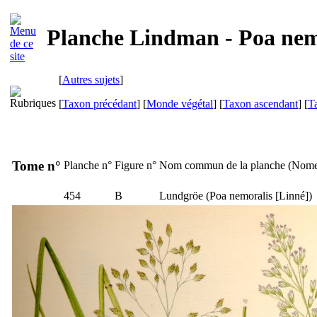
Planche Lindman - Poa nem
[
Autres sujets
]
[
Taxon précédant
] [
Monde végétal
] [
Taxon ascendant
] [
T
Tome n°
Planche n°
Figure n°
Nom commun de la planche (
Nome
454
B
Lundgröe
(
Poa nemoralis
[Linné])