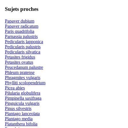
Sujets proches
Papaver dubium
Papaver radicatum
Paris quadrifolia
Parnassia palustris
Pedicularis lapponica
Pedicularis palustris
Pedicularis silvatica
Petasites frigidus
Petasites ovatus
Peucedanum palustre
Phleum pratense
Phragmites vulgaris
Phylliti scolopendrium
Picea abies
Pilularia globulifera
Pimpinella saxifraga
Pinguicula vulgaris
Pinus silvestris
Plantago lanceolata
Plantago media
Platanthera bifolia