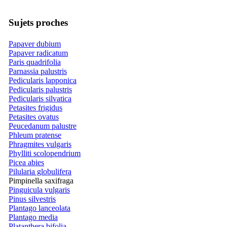
Sujets proches
Papaver dubium
Papaver radicatum
Paris quadrifolia
Parnassia palustris
Pedicularis lapponica
Pedicularis palustris
Pedicularis silvatica
Petasites frigidus
Petasites ovatus
Peucedanum palustre
Phleum pratense
Phragmites vulgaris
Phylliti scolopendrium
Picea abies
Pilularia globulifera
Pimpinella saxifraga
Pinguicula vulgaris
Pinus silvestris
Plantago lanceolata
Plantago media
Platanthera bifolia