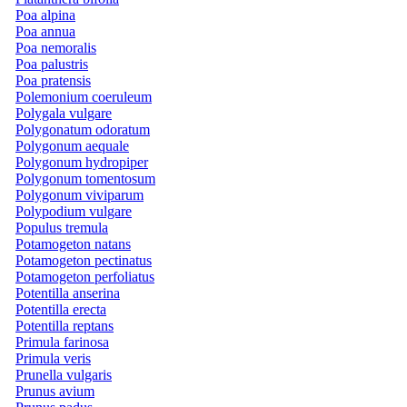
Poa alpina
Poa annua
Poa nemoralis
Poa palustris
Poa pratensis
Polemonium coeruleum
Polygala vulgare
Polygonatum odoratum
Polygonum aequale
Polygonum hydropiper
Polygonum tomentosum
Polygonum viviparum
Polypodium vulgare
Populus tremula
Potamogeton natans
Potamogeton pectinatus
Potamogeton perfoliatus
Potentilla anserina
Potentilla erecta
Potentilla reptans
Primula farinosa
Primula veris
Prunella vulgaris
Prunus avium