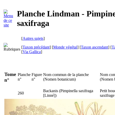
Planche Lindman - Pimpine
saxifraga
[
Autres sujets
]
[
Taxon précédant
] [
Monde végétal
] [
Taxon ascendant
] [
T
[
Via Gallica
]
Tome
Planche
Figure
Nom commun de la planche
Nom com
n°
n°
(
Nomen botanicum
)
(
Nomen 
n°
Backanis
(
Pimpinella saxifraga
Petit bo
260
[Linné])
saxifrage