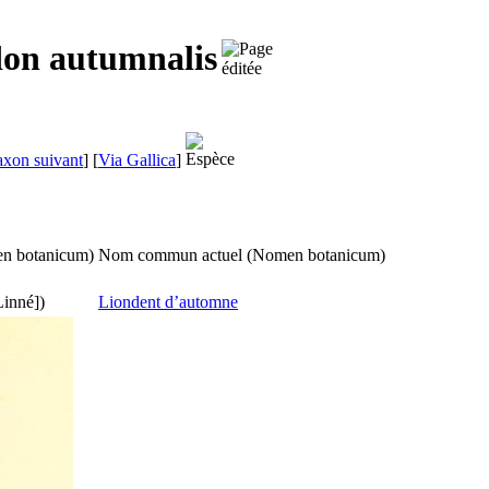
don autumnalis
axon suivant
]
[
Via Gallica
]
n botanicum
)
Nom commun actuel (
Nomen botanicum
)
inné])
Liondent d’automne