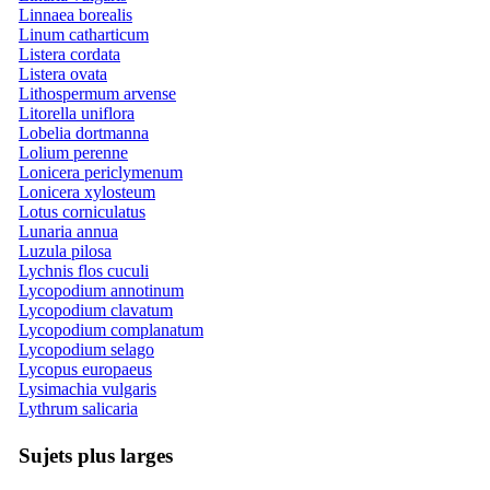
Linnaea borealis
Linum catharticum
Listera cordata
Listera ovata
Lithospermum arvense
Litorella uniflora
Lobelia dortmanna
Lolium perenne
Lonicera periclymenum
Lonicera xylosteum
Lotus corniculatus
Lunaria annua
Luzula pilosa
Lychnis flos cuculi
Lycopodium annotinum
Lycopodium clavatum
Lycopodium complanatum
Lycopodium selago
Lycopus europaeus
Lysimachia vulgaris
Lythrum salicaria
Sujets plus larges