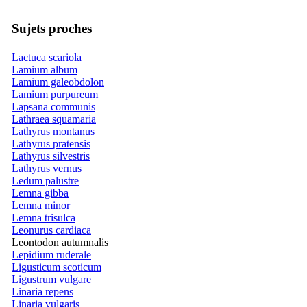
Sujets proches
Lactuca scariola
Lamium album
Lamium galeobdolon
Lamium purpureum
Lapsana communis
Lathraea squamaria
Lathyrus montanus
Lathyrus pratensis
Lathyrus silvestris
Lathyrus vernus
Ledum palustre
Lemna gibba
Lemna minor
Lemna trisulca
Leonurus cardiaca
Leontodon autumnalis
Lepidium ruderale
Ligusticum scoticum
Ligustrum vulgare
Linaria repens
Linaria vulgaris