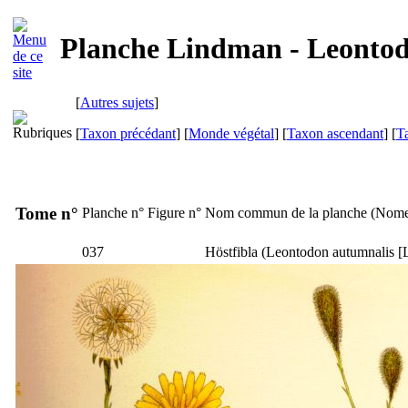
Planche Lindman - Leonto
[
Autres sujets
]
[
Taxon précédant
] [
Monde végétal
] [
Taxon ascendant
] [
T
Tome n°
Planche n°
Figure n°
Nom commun de la planche (
Nome
037
Höstfibla
(
Leontodon autumnalis
[L