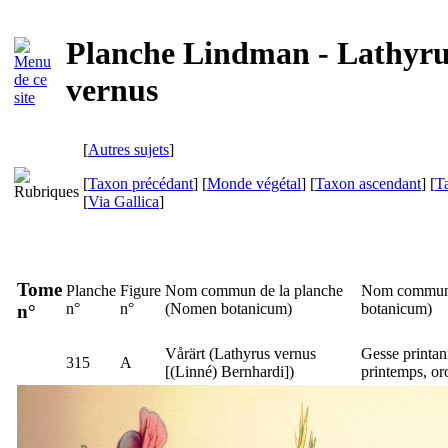
Planche Lindman - Lathyru
vernus
[
Autres sujets
]
[
Taxon précédant
] [
Monde végétal
] [
Taxon ascendant
] [
T
[
Via Gallica
]
Tome
Planche
Figure
Nom commun de la planche
Nom commun 
n°
n°
(
Nomen botanicum
)
botanicum
)
n°
Vårärt
(
Lathyrus vernus
Gesse printan
315
A
[(Linné) Bernhardi])
printemps, or