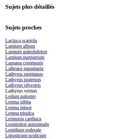
Sujets plus détaillés
Sujets proches
Lactuca scariola
Lamium album
Lamium galeobdolon
Lamium purpureum
Lapsana communis
Lathraea squamaria
Lathyrus montanus
Lathyrus pratensis
Lathyrus silvestris
Lathyrus vernus
Ledum palustre
Lemna gibba
Lemna minor
Lemna trisulca
Leonurus cardiaca
Leontodon autumnalis
Lepidium ruderale
Ligusticum scoticum