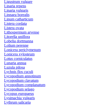
Ligustrum vulgare
Linaria repens
Linaria vulgaris
Linnaea borealis
Linum catharticum
Listera cordata
Listera ovata
Lithospermum arvense
Litorella uniflora
Lobelia dortmanna
Lolium perenne
Lonicera periclymenum
Lonicera xylosteum
Lotus corniculatus
Lunaria annua
Luzula pilosa
Lychnis flos cuculi
Lycopodium annotinum
Lycopodium clavatum
Lycopodium complanatum
Lycopodium selago
Lycopus europaeus
Lysimachia vulgaris
Lythrum salicaria