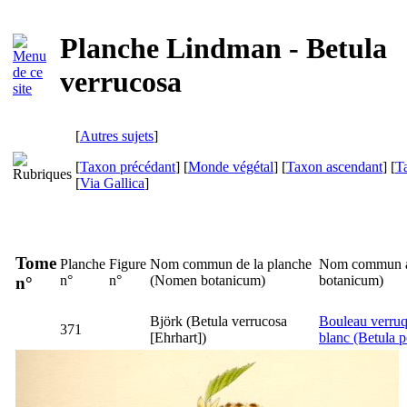
Planche Lindman - Betula
verrucosa
[
Autres sujets
]
[
Taxon précédant
] [
Monde végétal
] [
Taxon ascendant
] [
T
[
Via Gallica
]
Tome
Planche
Figure
Nom commun de la planche
Nom commun ac
n°
n°
(
Nomen botanicum
)
botanicum
)
n°
Björk
(
Betula verrucosa
Bouleau verruq
371
[Ehrhart])
blanc (Betula 