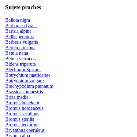
Sujets proches
Ballota nigra
Barbaraea lyrata
Bartsia alpina
Bellis perennis
Berberis vulgaris
Berteroa incana
Betula nana
Betula verrucosa
Bidens tripartita
Blechnum Spicant
Botrychium matricariae
Botrychium vulgare
Brachypodium pinnatum
Brassica campestris
Briza media
Bromus benekeni
Bromus hordeaceus
Bromus secalinus
Bromus sterilis
Bromus tectorum
Bryanthus coeruleus
Bryonia alba