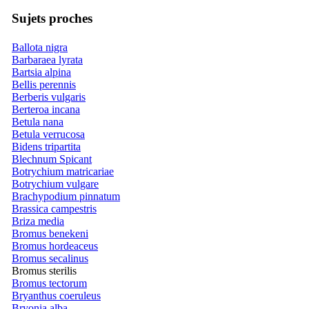
Sujets proches
Ballota nigra
Barbaraea lyrata
Bartsia alpina
Bellis perennis
Berberis vulgaris
Berteroa incana
Betula nana
Betula verrucosa
Bidens tripartita
Blechnum Spicant
Botrychium matricariae
Botrychium vulgare
Brachypodium pinnatum
Brassica campestris
Briza media
Bromus benekeni
Bromus hordeaceus
Bromus secalinus
Bromus sterilis
Bromus tectorum
Bryanthus coeruleus
Bryonia alba