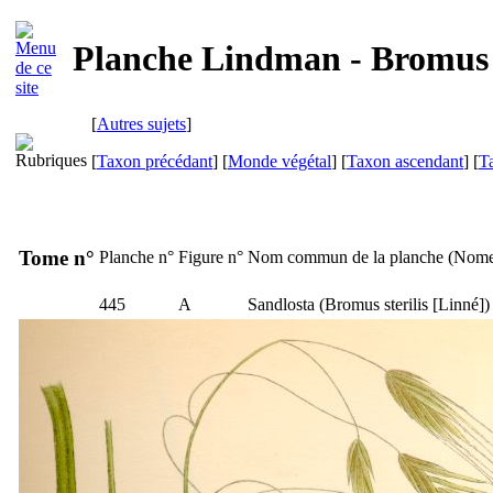
Planche Lindman - Bromus s
[
Autres sujets
]
[
Taxon précédant
] [
Monde végétal
] [
Taxon ascendant
] [
T
Tome n°
Planche n°
Figure n°
Nom commun de la planche (
Nome
445
A
Sandlosta
(
Bromus sterilis
[Linné])