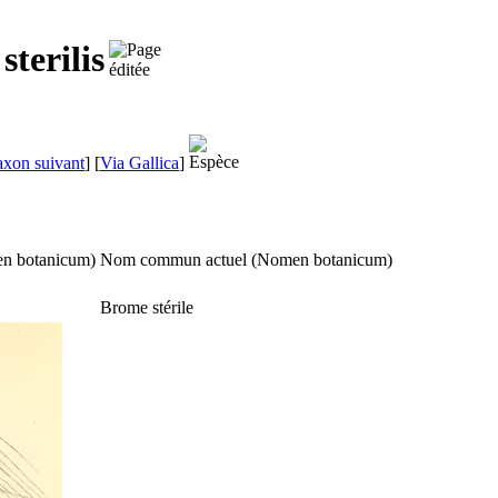
terilis
axon suivant
]
[
Via Gallica
]
n botanicum
)
Nom commun actuel (
Nomen botanicum
)
Brome stérile