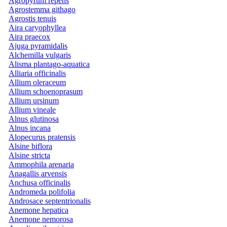
Agropyrum repens
Agrostemma githago
Agrostis tenuis
Aira caryophyllea
Aira praecox
Ajuga pyramidalis
Alchemilla vulgaris
Alisma plantago-aquatica
Alliaria officinalis
Allium oleraceum
Allium schoenoprasum
Allium ursinum
Allium vineale
Alnus glutinosa
Alnus incana
Alopecurus pratensis
Alsine biflora
Alsine stricta
Ammophila arenaria
Anagallis arvensis
Anchusa officinalis
Andromeda polifolia
Androsace septentrionalis
Anemone hepatica
Anemone nemorosa