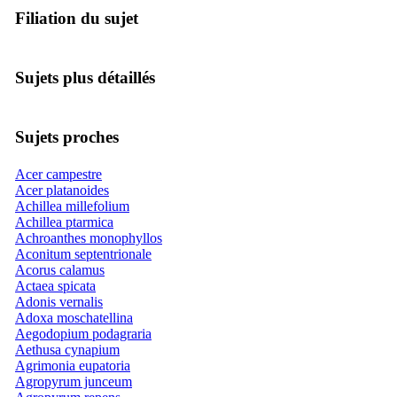
Filiation du sujet
Sujets plus détaillés
Sujets proches
Acer campestre
Acer platanoides
Achillea millefolium
Achillea ptarmica
Achroanthes monophyllos
Aconitum septentrionale
Acorus calamus
Actaea spicata
Adonis vernalis
Adoxa moschatellina
Aegodopium podagraria
Aethusa cynapium
Agrimonia eupatoria
Agropyrum junceum