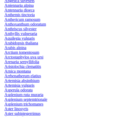
Angelica silvestris
Antennaria alpina
Antennaria dioeca
Anthemis tinctoria
Anthericum ramosum
Anthoxanthum odoratum
Anthriscus silvester
Anthyllis vulneraria
Aquilegia vulgaris
Arabidopsis thaliana
Arabis alpina
Arctium tomentosum
Arctostaphylos uva ursi
Arenaria serpyllifolia
Aristolochia clematitis
Arnica montana
Arrhenatherum elatius
Artemisia absinthium
Artemisia vulgaris
Asperula odorata
Asplenium ruta muraria
Asplenium septemtrionale
Asplenium trichomanes
Aster linosyris
Aster subintegerrimus