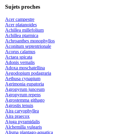
Sujets proches
Acer campestre
Acer platanoides
Achillea millefolium
Achillea ptarmica
Achroanthes monophyllos
Aconitum septentrionale
Acorus calamus
Actaea spicata
Adonis vernalis
Adoxa moschatellina
Aegodopium podagraria
Aethusa cynapium
Agrimonia eupatoria
Agropyrum junceum
Agropyrum repens
Agrostemma githago
Agrostis tenuis
Aira caryophyllea
Aira praecox
Ajuga pyramidalis
Alchemilla vulgaris
Alisma plantago-aquatica