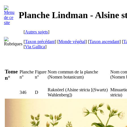
Planche Lindman - Alsine st
[
Autres sujets
]
[
Taxon précédant
] [
Monde végétal
] [
Taxon ascendant
] [
T
[
Via Gallica
]
Tome
Planche
Figure
Nom commun de la planche
Nom com
n°
n°
(
Nomen botanicum
)
(
Nomen 
n°
Raknörel
(
Alsine stricta
[(Swartz)
Minuartie
346
D
Wahlenberg])
stricta
)