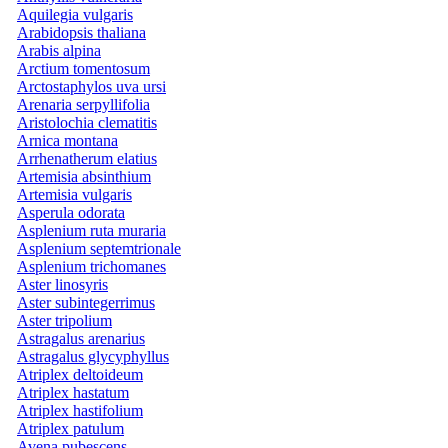
Aquilegia vulgaris
Arabidopsis thaliana
Arabis alpina
Arctium tomentosum
Arctostaphylos uva ursi
Arenaria serpyllifolia
Aristolochia clematitis
Arnica montana
Arrhenatherum elatius
Artemisia absinthium
Artemisia vulgaris
Asperula odorata
Asplenium ruta muraria
Asplenium septemtrionale
Asplenium trichomanes
Aster linosyris
Aster subintegerrimus
Aster tripolium
Astragalus arenarius
Astragalus glycyphyllus
Atriplex deltoideum
Atriplex hastatum
Atriplex hastifolium
Atriplex patulum
Avena pubescens