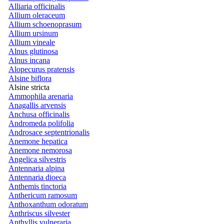
Alliaria officinalis
Allium oleraceum
Allium schoenoprasum
Allium ursinum
Allium vineale
Alnus glutinosa
Alnus incana
Alopecurus pratensis
Alsine biflora
Alsine stricta
Ammophila arenaria
Anagallis arvensis
Anchusa officinalis
Andromeda polifolia
Androsace septentrionalis
Anemone hepatica
Anemone nemorosa
Angelica silvestris
Antennaria alpina
Antennaria dioeca
Anthemis tinctoria
Anthericum ramosum
Anthoxanthum odoratum
Anthriscus silvester
Anthyllis vulneraria