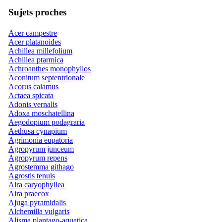
Sujets proches
Acer campestre
Acer platanoides
Achillea millefolium
Achillea ptarmica
Achroanthes monophyllos
Aconitum septentrionale
Acorus calamus
Actaea spicata
Adonis vernalis
Adoxa moschatellina
Aegodopium podagraria
Aethusa cynapium
Agrimonia eupatoria
Agropyrum junceum
Agropyrum repens
Agrostemma githago
Agrostis tenuis
Aira caryophyllea
Aira praecox
Ajuga pyramidalis
Alchemilla vulgaris
Alisma plantago-aquatica