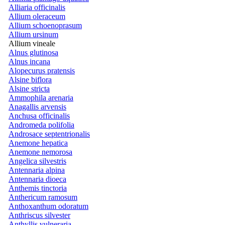
Alliaria officinalis
Allium oleraceum
Allium schoenoprasum
Allium ursinum
Allium vineale
Alnus glutinosa
Alnus incana
Alopecurus pratensis
Alsine biflora
Alsine stricta
Ammophila arenaria
Anagallis arvensis
Anchusa officinalis
Andromeda polifolia
Androsace septentrionalis
Anemone hepatica
Anemone nemorosa
Angelica silvestris
Antennaria alpina
Antennaria dioeca
Anthemis tinctoria
Anthericum ramosum
Anthoxanthum odoratum
Anthriscus silvester
Anthyllis vulneraria