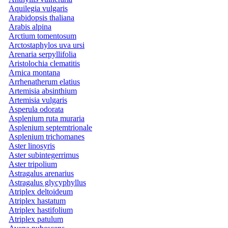
Aquilegia vulgaris
Arabidopsis thaliana
Arabis alpina
Arctium tomentosum
Arctostaphylos uva ursi
Arenaria serpyllifolia
Aristolochia clematitis
Arnica montana
Arrhenatherum elatius
Artemisia absinthium
Artemisia vulgaris
Asperula odorata
Asplenium ruta muraria
Asplenium septemtrionale
Asplenium trichomanes
Aster linosyris
Aster subintegerrimus
Aster tripolium
Astragalus arenarius
Astragalus glycyphyllus
Atriplex deltoideum
Atriplex hastatum
Atriplex hastifolium
Atriplex patulum