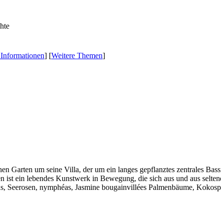
 Informationen
] [
Weitere Themen
]
hen Garten um seine Villa, der um ein langes gepflanztes zentrales Ba
en ist ein lebendes Kunstwerk in Bewegung, die sich aus und aus selte
kkas, Seerosen, nymphéas, Jasmine bougainvillées Palmenbäume, Kok
…