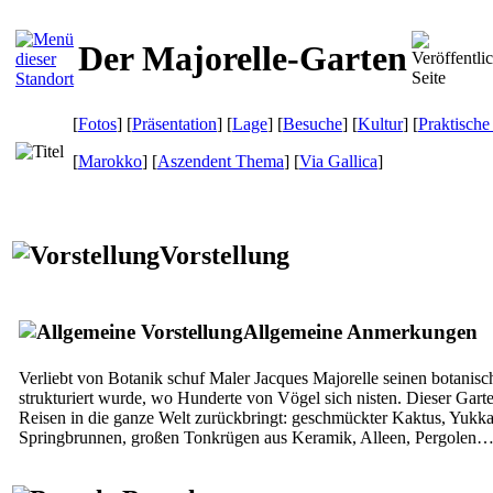
Der Majorelle-Garten
[
Fotos
] [
Präsentation
] [
Lage
] [
Besuche
] [
Kultur
] [
Praktische
[
Marokko
] [
Aszendent Thema
]
[
Via Gallica
]
Vorstellung
Allgemeine Anmerkungen
Verliebt von Botanik schuf Maler Jacques Majorelle seinen botanisc
strukturiert wurde, wo Hunderte von Vögel sich nisten. Dieser Gart
Reisen in die ganze Welt zurückbringt: geschmückter Kaktus, Yu
Springbrunnen, großen Tonkrügen aus Keramik, Alleen, Pergolen