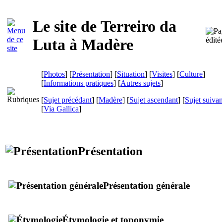
Le site de
Terreiro da
Luta
à Madère
[
Photos
] [
Présentation
] [
Situation
] [
Visites
] [
Culture
]
[
Informations pratiques
] [
Autres sujets
]
[
Sujet précédant
] [
Madère
] [
Sujet ascendant
] [
Sujet suivan
[
Via Gallica
]
Présentation
Présentation générale
Étymologie et toponymie