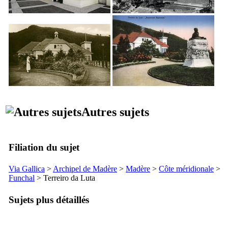
Autres sujets
Filiation du sujet
Via Gallica
>
Archipel de Madère
>
Madère
>
Côte méridionale
>
Funchal
>
Terreiro da Luta
Sujets plus détaillés