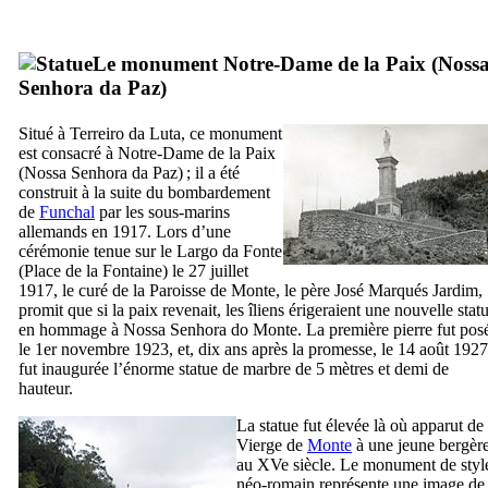
Le monument Notre-Dame de la Paix (
Noss
Senhora da Paz
)
Situé à
Terreiro da Luta
, ce monument
est consacré à Notre-Dame de la Paix
(
Nossa Senhora da Paz
) ; il a été
construit à la suite du bombardement
de
Funchal
par les sous-marins
allemands en 1917. Lors d’une
cérémonie tenue sur le
Largo da Fonte
(Place de la Fontaine) le 27 juillet
1917, le curé de la Paroisse de Monte, le père
José Marqués Jardim
,
promit que si la paix revenait, les îliens érigeraient une nouvelle stat
en hommage à
Nossa Senhora do Monte
. La première pierre fut pos
le 1er novembre 1923, et, dix ans après la promesse, le 14 août 1927
fut inaugurée l’énorme statue de marbre de 5 mètres et demi de
hauteur.
La statue fut élevée là où apparut de 
Vierge de
Monte
à une jeune bergèr
au
XVe
siècle. Le monument de styl
néo-romain représente une image de 