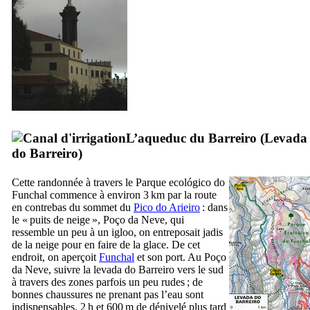
L’aqueduc du Barreiro (
Levada
do Barreiro
)
Cette randonnée à travers le
Parque ecológico do
Funchal
commence à environ 3 km par la route
en contrebas du sommet du
Pico do Arieiro
: dans
le « puits de neige »,
Poço da Neve
, qui
ressemble un peu à un igloo, on entreposait jadis
de la neige pour en faire de la glace. De cet
endroit, on aperçoit
Funchal
et son port. Au
Poço
da Neve
, suivre la
levada do Barreiro
vers le sud
à travers des zones parfois un peu rudes ; de
bonnes chaussures ne prenant pas l’eau sont
indispensables. 2 h et 600 m de dénivelé plus tard