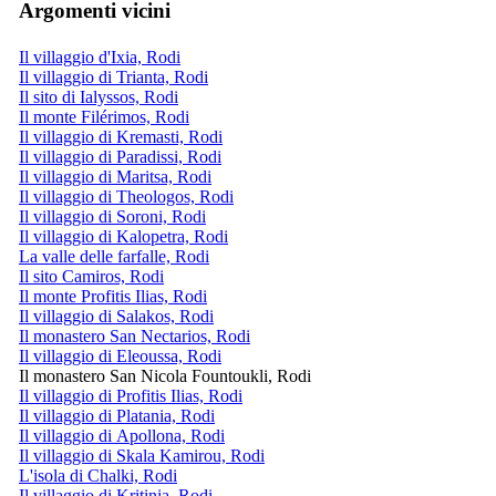
Argomenti vicini
Il villaggio d'Ixia, Rodi
Il villaggio di Trianta, Rodi
Il sito di Ialyssos, Rodi
Il monte Filérimos, Rodi
Il villaggio di Kremasti, Rodi
Il villaggio di Paradissi, Rodi
Il villaggio di Maritsa, Rodi
Il villaggio di Theologos, Rodi
Il villaggio di Soroni, Rodi
Il villaggio di Kalopetra, Rodi
La valle delle farfalle, Rodi
Il sito Camiros, Rodi
Il monte Profitis Ilias, Rodi
Il villaggio di Salakos, Rodi
Il monastero San Nectarios, Rodi
Il villaggio di Eleoussa, Rodi
Il monastero San Nicola Fountoukli, Rodi
Il villaggio di Profitis Ilias, Rodi
Il villaggio di Platania, Rodi
Il villaggio di Apollona, Rodi
Il villaggio di Skala Kamirou, Rodi
L'isola di Chalki, Rodi
Il villaggio di Kritinia, Rodi