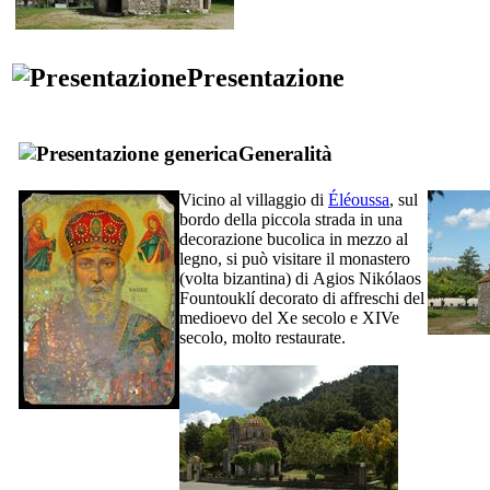
Presentazione
Generalità
Vicino al villaggio di
Éléoussa
, sul
bordo della piccola strada in una
decorazione bucolica in mezzo al
legno, si può visitare il monastero
(volta bizantina) di
Agios Nikólaos
Fountouklí
decorato di affreschi del
medioevo del
Xe
secolo e
XIVe
secolo, molto restaurate.