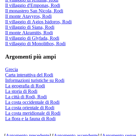
Il villaggio d'Emponas, Rodi
Il monastero San Nicola, Rodi
Il monte Atavyros, Rodi
Il villaggio di Agios Isidoros, Rodi
Il villaggio di Siana, Rodi
Il monte Akramitis, Rodi
Il villaggio di Glyfada, Rodi
Il villaggio di Monolithos, Rodi
Argomenti più ampi
Grecia
Carta interattiva del Rodi
Informazioni turistiche su Rodi
La geografia di Rodi
La storia di Rodi
La città di Rodi, Rodi
La costa occidentale di Rodi
La costa orientale di Rodi
La costa meridionale di Rodi
La flora e la fauna di Rodi
[
Argomento precedente
] [
Argomento ascendente
] [
Argomento segue