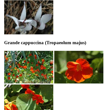
Grande cappuccina (
Tropaeolum majus
)