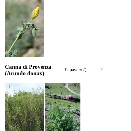
Canna di Provenza
Papavero ()
?
(
Arundo donax
)