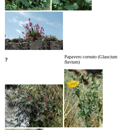
Papavero cornuto (
Glaucium
?
flavium
)