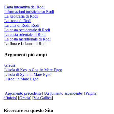
Carta interattiva del Rodi
Informazioni turistiche su Rodi
La geografia di Rodi
La storia di Rodi
La città di Rodi, Rodi
La costa occidentale di Rodi
La costa orientale di Rodi
La costa meridionale di Rodi
La flora e la fauna di Rodi
Argomenti più ampi
Grecia
L'isola di Kos, o Cos, in Mare Egeo
L'isola di Symi in Mare Egeo
Il Rodi in Mare Egeo
[
Argomento precedente
] [
Argomento ascendente
] [
Pagina
d’inizio
] [
Grecia
] [
Via Gallica
]
Ricercare su questo Sito