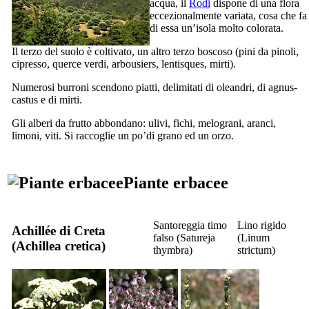
acqua, il
Rodi
dispone di una flora
eccezionalmente variata, cosa che fa
di essa un’isola molto colorata.
Il terzo del suolo è coltivato, un altro terzo boscoso (pini da pinoli,
cipresso, querce verdi, arbousiers, lentisques, mirti).
Numerosi burroni scendono piatti, delimitati di oleandri, di agnus-
castus e di mirti.
Gli alberi da frutto abbondano: ulivi, fichi, melograni, aranci,
limoni, viti. Si raccoglie un po’di grano ed un orzo.
Piante erbacee
Santoreggia timo
Lino rigido
Achillée di Creta
falso (
Satureja
(
Linum
(
Achillea cretica
)
thymbra
)
strictum
)