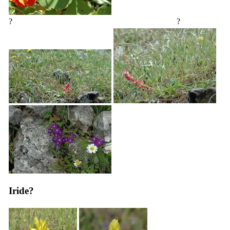
?
?
Iride?