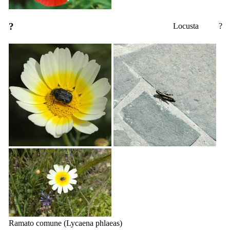
?
Locusta
?
Ramato comune (
Lycaena phlaeas
)