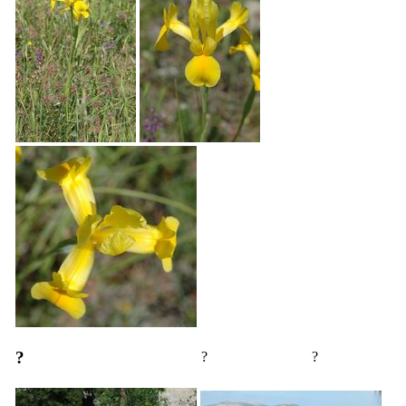
?
?
?