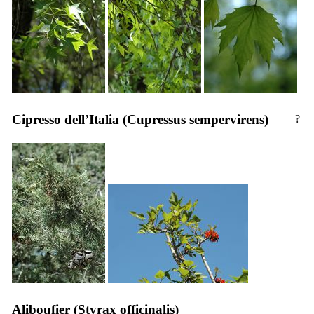
Cipresso dell’Italia (
Cupressus sempervirens
)
?
Aliboufier (
Styrax officinalis
)