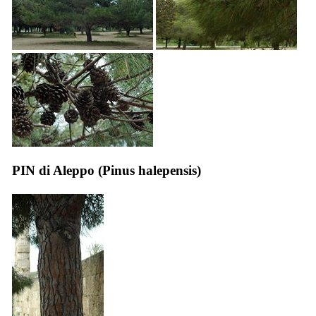
PIN di Aleppo (
Pinus halepensis
)