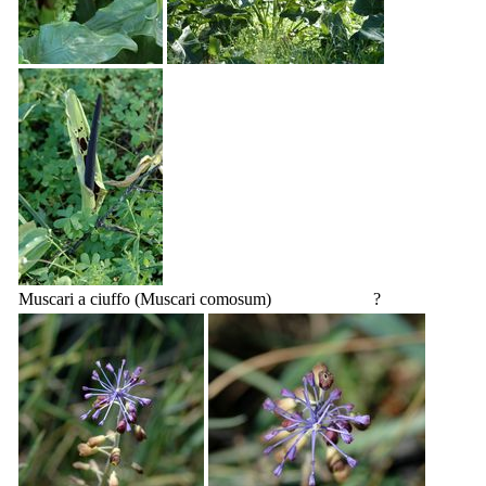
Muscari a ciuffo (
Muscari comosum
)
?