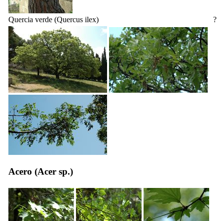
Quercia verde (
Quercus ilex
)
?
Acero (
Acer sp.
)