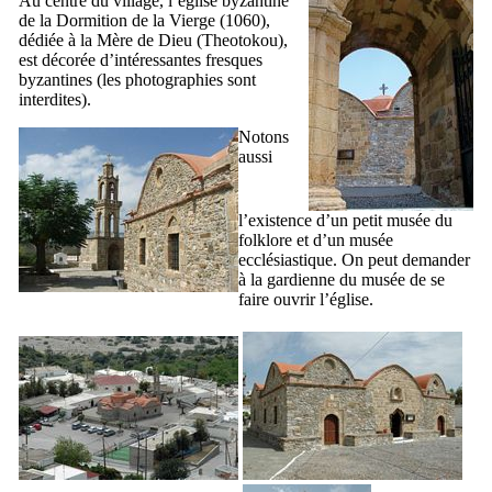
Au centre du village, l’église byzantine
de la Dormition de la Vierge (1060),
dédiée à la Mère de Dieu (
Theotokou
),
est décorée d’intéressantes fresques
byzantines (les photographies sont
interdites).
Notons
aussi
l’existence d’un petit musée du
folklore et d’un musée
ecclésiastique. On peut demander
à la gardienne du musée de se
faire ouvrir l’église.