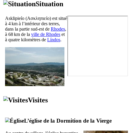
Situation
Asklipieío
(
Ασκληπιείο
) est situé
à 4 km à l’intérieur des terres,
dans la partie sud-est de
Rhodes
,
à 68 km de la
ville de Rhodes
et
à quatre kilomètres de
Líndos
.
Visites
L’église de la Dormition de la Vierge