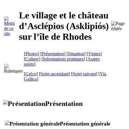
Le village et le château
d’Asclépios (
Asklipiós
)
sur l’île de Rhodes
[
Photos
] [
Présentation
] [
Situation
] [
Visites
]
[
Culture
] [
Informations pratiques
] [
Autres
sujets
]
[
Grèce
] [
Sujet ascendant
] [
Sujet suivant
]
[
Via
Gallica
]
Présentation
Présentation générale