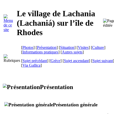
Le village de Lachania
(
Lachaniá
) sur l’île de
Rhodes
[
Photos
] [
Présentation
] [
Situation
] [
Visites
] [
Culture
]
[
Informations pratiques
] [
Autres sujets
]
[
Sujet précédant
] [
Grèce
] [
Sujet ascendant
] [
Sujet suivant
[
Via Gallica
]
Présentation
Présentation générale