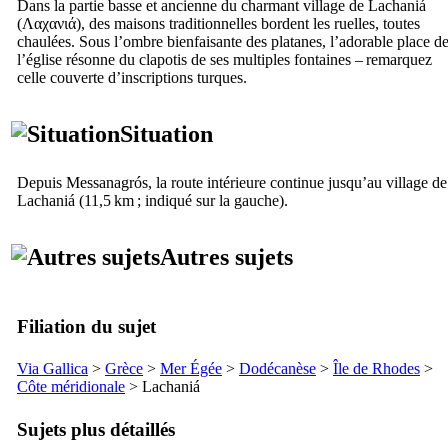
Dans la partie basse et ancienne du charmant village de
Lachaniá
(
Λαχανιά
), des maisons traditionnelles bordent les ruelles, toutes
chaulées. Sous l’ombre bienfaisante des platanes, l’adorable place d
l’église résonne du clapotis de ses multiples fontaines – remarquez
celle couverte d’inscriptions turques.
Situation
Depuis
Messanagrós
, la route intérieure continue jusqu’au village de
Lachaniá
(11,5 km ; indiqué sur la gauche).
Autres sujets
Filiation du sujet
Via Gallica
>
Grèce
>
Mer Égée
>
Dodécanèse
>
Île de Rhodes
>
Côte méridionale
>
Lachaniá
Sujets plus détaillés