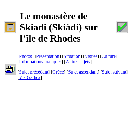
Le monastère de
Skiadi (
Skiádi
) sur
l’île de Rhodes
[
Photos
] [
Présentation
] [
Situation
] [
Visites
] [
Culture
]
[
Informations pratiques
] [
Autres sujets
]
[
Sujet précédant
] [
Grèce
] [
Sujet ascendant
] [
Sujet suivant
]
[
Via Gallica
]