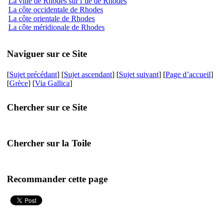
La ville de Rhodes sur l’île de Rhodes
La côte occidentale de Rhodes
La côte orientale de Rhodes
La côte méridionale de Rhodes
Naviguer sur ce Site
[
Sujet précédant
] [
Sujet ascendant
] [
Sujet suivant
] [
Page d’accueil
]
[
Grèce
] [
Via Gallica
]
Chercher sur ce Site
Chercher sur la Toile
Recommander cette page