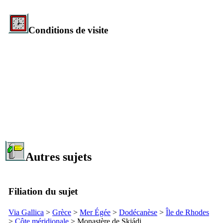
Conditions de visite
Autres sujets
Filiation du sujet
Via Gallica
>
Grèce
>
Mer Égée
>
Dodécanèse
>
Île de Rhodes
>
Côte méridionale
> Monastère de
Skiádi