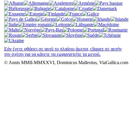
Εάν έχετε φθάσει σε αυτό το πλαίσιο άμεσα, cliquez σε αυτήν
την σχέση για να κάνετε να εμφανιστείτε τα μενού.
© Annis MMII-MMXXVI, Dominicus Malleotus, ViaGallica.com