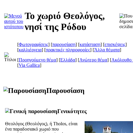
Το χωριό Θεολόγος,
νησί της Ρόδου
[
Φωτογραφίσεις
] [
παρουσίαση
] [
κατάσταση
] [
επισκέψεις
]
[
καλλιέργεια
] [
πρακτικές πληροφορίες
] [
Άλλα θέματα
]
[
Προηγούμενο θέμα
] [
Ελλάδα
] [
Ανώτερο θέμα
] [
Ακόλουθο 
[
Via Gallica
]
Παρουσίαση
Γενικότητες
Θεολόγος (
Θεολόγος
), ή Tholos, είναι
ένα παραδοσιακό χωριό που