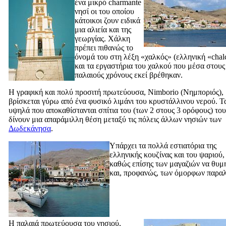
ένα μικρό charmante
νησί οι του οποίου
κάτοικοι ζουν ειδικά
μια αλιεία και της
γεωργίας. Χάλκη
πρέπει πιθανώς το
όνομά του στη λέξη «χαλκός» (ελληνική «
chal
και τα εργαστήρια του χαλκού που μέσα στους
παλαιούς χρόνους εκεί βρέθηκαν.
Η γραφική και πολύ προσιτή πρωτεύουσα, Nimborio (
Νημποριός
),
βρίσκεται γύρω από ένα φυσικό λιμάνι του κρυστάλλινου νερού. Τ
υψηλά που αποκαθίστανται σπίτια του (των 2 στους 3 ορόφους) του
δίνουν μια απαράμιλλη θέση μεταξύ τις πόλεις άλλων νησιών των
Δωδεκάνησα
.
Υπάρχει τα πολλά εστιατόρια της
ελληνικής κουζίνας και του ψαριού,
καθώς επίσης των μαγαζιών να θυμ
και, προφανώς, των όμορφων παραλ
Η παλαιά πρωτεύουσα του νησιού,