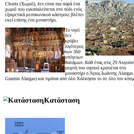
Chorio (
Χωριό
), δεν είναι πια παρά ένα
χωριό που εγκαταλείπεται στο πόδι ενός
εξαιρετικά μεσαιωνικού κάστρου; βλέπει
εκεί επίσης ένα μοναστήρι.
Το νησί
δεν
κρύβει
λιγότερος
των 360
υπόγειων
θαλάμων. Κάθ ένας στις 29 Αυγούσ
γιορτή του νησιού κρατιέται στο
μοναστήρι ο Άγιος Ιωάννης Alargas 
Giannis Alargas
) και τιμάται από όλο Χάλκηens το σε όλο τον κόσ
Κατάσταση