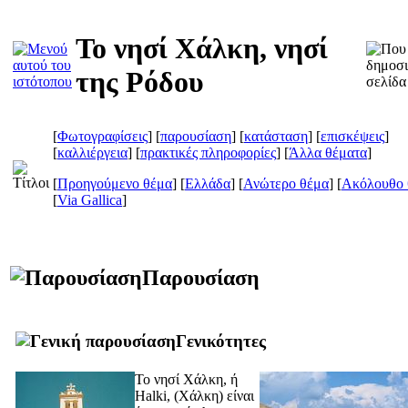
Το νησί Χάλκη, νησί
της Ρόδου
[
Φωτογραφίσεις
] [
παρουσίαση
] [
κατάσταση
] [
επισκέψεις
]
[
καλλιέργεια
] [
πρακτικές πληροφορίες
] [
Άλλα θέματα
]
[
Προηγούμενο θέμα
] [
Ελλάδα
] [
Ανώτερο θέμα
] [
Ακόλουθο 
[
Via Gallica
]
Παρουσίαση
Γενικότητες
Το νησί Χάλκη, ή
Halki, (
Χάλκη
) είναι