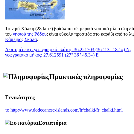
Το νησί Χάλκη (28 km ²) βρίσκεται σε μερικά ναυτικά μίλια στη δ
του
νησιού της Ρόδου
; είναι εύκολα προσιτός στο καράβι από το λι
Κάμειρος Σκάλα
.
Λεπτομέρειες: γεωγραφικό πλάτος: 36.221703 (36° 13 ' 18.1») Ν;
γεωγραφικό μήκος: 27.612591 (27° 36 ' 45.3») Ε
Πρακτικές πληροφορίες
Γενικότητες
το http://www.dodecanese-islands.com/fr/chalki/fr_chalki.html
Εστιατόρια