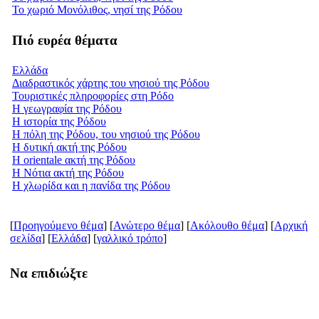
Το χωριό Μονόλιθος, νησί της Ρόδου
Πιό ευρέα θέματα
Ελλάδα
Διαδραστικός χάρτης του νησιού της Ρόδου
Τουριστικές πληροφορίες στη Ρόδο
Η γεωγραφία της Ρόδου
Η ιστορία της Ρόδου
Η πόλη της Ρόδου, του νησιού της Ρόδου
Η δυτική ακτή της Ρόδου
Η orientale ακτή της Ρόδου
Η Νότια ακτή της Ρόδου
Η χλωρίδα και η πανίδα της Ρόδου
[
Προηγούμενο θέμα
] [
Ανώτερο θέμα
] [
Ακόλουθο θέμα
] [
Aρχική
σελίδα
] [
Ελλάδα
] [
γαλλικό τρόπο
]
Να επιδιώξτε