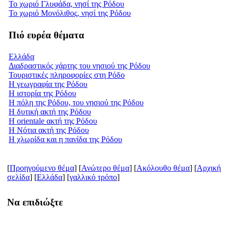
Το χωριό Γλυφάδα, νησί της Ρόδου
Το χωριό Μονόλιθος, νησί της Ρόδου
Πιό ευρέα θέματα
Ελλάδα
Διαδραστικός χάρτης του νησιού της Ρόδου
Τουριστικές πληροφορίες στη Ρόδο
Η γεωγραφία της Ρόδου
Η ιστορία της Ρόδου
Η πόλη της Ρόδου, του νησιού της Ρόδου
Η δυτική ακτή της Ρόδου
Η orientale ακτή της Ρόδου
Η Νότια ακτή της Ρόδου
Η χλωρίδα και η πανίδα της Ρόδου
[
Προηγούμενο θέμα
] [
Ανώτερο θέμα
] [
Ακόλουθο θέμα
] [
Aρχική
σελίδα
] [
Ελλάδα
] [
γαλλικό τρόπο
]
Να επιδιώξτε