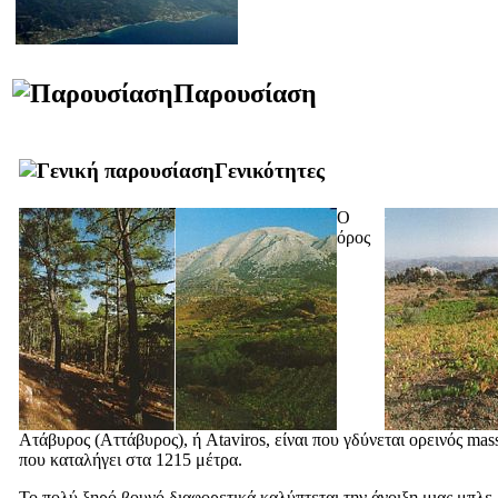
Παρουσίαση
Γενικότητες
Ο
όρος
Ατάβυρος (
Αττάβυρος
), ή Ataviros, είναι που γδύνεται ορεινός mass
που καταλήγει στα 1215 μέτρα.
Το πολύ ξηρό βουνό διαφορετικά καλύπτεται την άνοιξη μιας μπλε