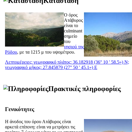
Κατάσταση
Ο όρος
Ατάβυρος
είναι το
culminant
σημείο
του
νησιού της
Ρόδου
, με τα 1215 μ του υψομέτρου.
Λεπτομέρειες: γεωγραφικό πλάτος: 36.182918 (36° 10 ' 58.5») Ν;
γεωγραφικό μήκος: 27.845879 (27° 50 ' 45.1») Ε
Πρακτικές πληροφορίες
Γενικότητες
Η άνοδος του όρου Ατάβυρος είναι
αρκετά επίπονη: είναι να μετρήσει τις