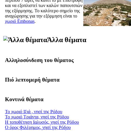
περίπου 7 ώρες να κάνει το με επιστροφή
και να εξοπλιστεί των καλών παπουτσιών
της εξόρμησης. Το καλύτερο σημείο της
αναχώρησης για την εξόρμηση είναι το
χωριό Émbonas
.
Άλλα θέματα
Αλληλοσύνδεση του θέματος
Πιό λεπτομερή θέματα
Κοντινά θέματα
Το χωριό Ιξιά , νησί της Ρόδου
Το χωριό Τριάντα, νησί της Ρόδου
Η τοποθέτηση Ιαλυσός, νησί της Ρόδου
Ο όρος Φιλέρημος, νησί της Ρόδου