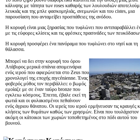
κάλυψης με τάπητα των roses καθαρής των λουλουδιών αποτελούμ
λευκιάς και της μπλε φασκομηλιάς, ανεμωνών και του cistes, μια
παρουσίαση που ανταμείβει προσπάθειες της ανόδου.
Η κορυφή είναι μιας ξηρασίας που τυφλώνει που αντιπαραβάλλει έ
με τις εύφορες κλίσεις και τις φρέσκες πρασινάδες των πευκόδασω
Η κορυφή προσφέρει ένα πανόραμα που τυφλώνει στο νησί και τη
θάλασσα.
Μπορεί να δει στην κορυφή του όρου
Ατάβυρος μερικά σπάνια απομεινάρια
ενός ιερού που αφιερώνεται στο Zeus που
χρονολογεί της εποχής mycénienne. Ένας
φοβερός μύθος τον περιβάλλει: ο βωμός
εμοίαζε με σε έναν ταύρο bronze που
εγκλειω κόσμους. Έπειτα, έβαλε εκεί τη
φωτιά και οι φυλακισμένοι πεθαίνουν
ενός άγριου θάνατου. Οι ιερείς του ιερού ερμήνευσαν τις κραυγές κα
κλήσεις των θυμάτων καθώς των χρησμών. Είναι που τουλάχιστον
ακόμη οι κάτοικοι των χωριών τοποθετημένος στο πόδι αυτού του
βουνού.