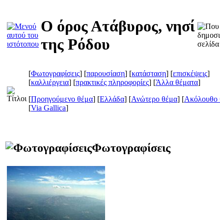
Ο όρος Ατάβυρος, νησί
της Ρόδου
[
Φωτογραφίσεις
] [
παρουσίαση
] [
κατάσταση
] [
επισκέψεις
]
[
καλλιέργεια
] [
πρακτικές πληροφορίες
] [
Άλλα θέματα
]
[
Προηγούμενο θέμα
] [
Ελλάδα
] [
Ανώτερο θέμα
] [
Ακόλουθο 
[
Via Gallica
]
Φωτογραφίσεις