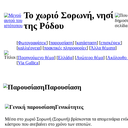
Το χωριό Σορωνή, νησί
της Ρόδου
[
Φωτογραφίσεις
] [
παρουσίαση
] [
κατάσταση
] [
επισκέψεις
]
[
καλλιέργεια
] [
πρακτικές πληροφορίες
] [
Άλλα θέματα
]
[
Προηγούμενο θέμα
] [
Ελλάδα
] [
Ανώτερο θέμα
] [
Ακόλουθο 
[
Via Gallica
]
Παρουσίαση
Γενικότητες
Μέσα στο χωριό Σορωνή (
Σορωνή
) βρίσκονται τα απομεινάρια ενό
κάστρου που ανεβαίνει στο χρόνο των ιπποτών.