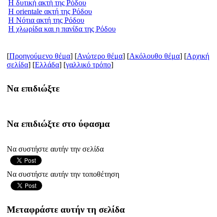
Η δυτική ακτή της Ρόδου
Η orientale ακτή της Ρόδου
Η Νότια ακτή της Ρόδου
Η χλωρίδα και η πανίδα της Ρόδου
[
Προηγούμενο θέμα
] [
Ανώτερο θέμα
] [
Ακόλουθο θέμα
] [
Aρχική
σελίδα
] [
Ελλάδα
] [
γαλλικό τρόπο
]
Να επιδιώξτε
Να επιδιώξτε στο ύφασμα
Να συστήστε αυτήν την σελίδα
Να συστήστε αυτήν την τοποθέτηση
Μεταφράστε αυτήν τη σελίδα