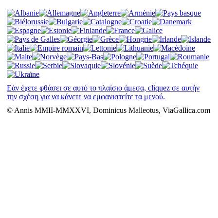
Εάν έχετε φθάσει σε αυτό το πλαίσιο άμεσα, cliquez σε αυτήν
την σχέση για να κάνετε να εμφανιστείτε τα μενού.
© Annis MMII-MMXXVI, Dominicus Malleotus, ViaGallica.com