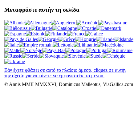
Μεταφράστε αυτήν τη σελίδα
Εάν έχετε φθάσει σε αυτό το πλαίσιο άμεσα, cliquez σε αυτήν
την σχέση για να κάνετε να εμφανιστείτε τα μενού.
© Annis MMII-MMXXVI, Dominicus Malleotus, ViaGallica.com