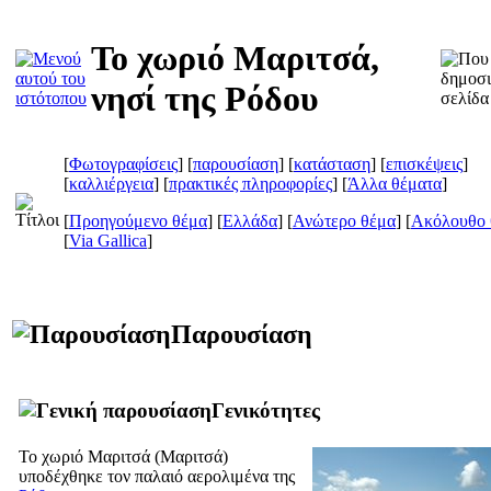
Το χωριό Μαριτσά,
νησί της Ρόδου
[
Φωτογραφίσεις
] [
παρουσίαση
] [
κατάσταση
] [
επισκέψεις
]
[
καλλιέργεια
] [
πρακτικές πληροφορίες
] [
Άλλα θέματα
]
[
Προηγούμενο θέμα
] [
Ελλάδα
] [
Ανώτερο θέμα
] [
Ακόλουθο 
[
Via Gallica
]
Παρουσίαση
Γενικότητες
Το χωριό Μαριτσά (
Μαριτσά
)
υποδέχθηκε τον παλαιό αερολιμένα της