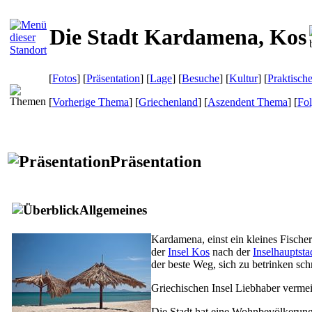
Die Stadt Kardamena, Kos
[
Fotos
] [
Präsentation
] [
Lage
] [
Besuche
] [
Kultur
] [
Praktisch
[
Vorherige Thema
] [
Griechenland
] [
Aszendent Thema
] [
Fo
Präsentation
Allgemeines
Kardamena, einst ein kleines Fischer
der
Insel Kos
nach der
Inselhauptsta
der beste Weg, sich zu betrinken sch
Griechischen Insel Liebhaber vermei
Die Stadt hat eine Wohnbevölkerung