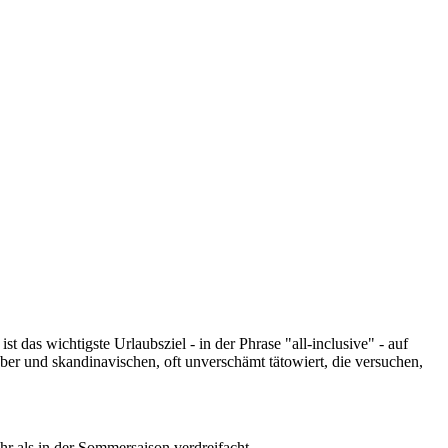
ist das wichtigste Urlaubsziel - in der Phrase
"all-inclusive"
- auf
ber und skandinavischen, oft unverschämt tätowiert, die versuchen,
 als in der Sommersaison verdreifacht.