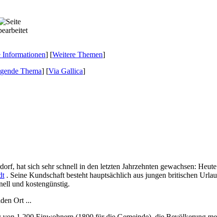
e Informationen
] [
Weitere Themen
]
lgende Thema
]
[
Via Gallica
]
dorf, hat sich sehr schnell in den letzten Jahrzehnten gewachsen: Heute 
dt
. Seine Kundschaft besteht hauptsächlich aus jungen britischen Urlau
nell und kostengünstig.
den Ort ...
 von 1.200 Einwohnern (1800 für die Gemeinde), die Bevölkerung mehr