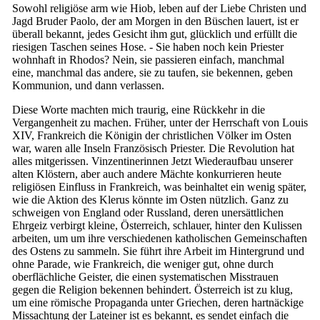
Sowohl religiöse arm wie Hiob, leben auf der Liebe Christen und
Jagd Bruder Paolo, der am Morgen in den Büschen lauert, ist er
überall bekannt, jedes Gesicht ihm gut, glücklich und erfüllt die
riesigen Taschen seines Hose. - Sie haben noch kein Priester
wohnhaft in Rhodos? Nein, sie passieren einfach, manchmal
eine, manchmal das andere, sie zu taufen, sie bekennen, geben
Kommunion, und dann verlassen.
Diese Worte machten mich traurig, eine Rückkehr in die
Vergangenheit zu machen. Früher, unter der Herrschaft von Louis
XIV, Frankreich die Königin der christlichen Völker im Osten
war, waren alle Inseln Französisch Priester. Die Revolution hat
alles mitgerissen. Vinzentinerinnen Jetzt Wiederaufbau unserer
alten Klöstern, aber auch andere Mächte konkurrieren heute
religiösen Einfluss in Frankreich, was beinhaltet ein wenig später,
wie die Aktion des Klerus könnte im Osten nützlich. Ganz zu
schweigen von England oder Russland, deren unersättlichen
Ehrgeiz verbirgt kleine, Österreich, schlauer, hinter den Kulissen
arbeiten, um um ihre verschiedenen katholischen Gemeinschaften
des Ostens zu sammeln. Sie führt ihre Arbeit im Hintergrund und
ohne Parade, wie Frankreich, die weniger gut, ohne durch
oberflächliche Geister, die einen systematischen Misstrauen
gegen die Religion bekennen behindert. Österreich ist zu klug,
um eine römische Propaganda unter Griechen, deren hartnäckige
Missachtung der Lateiner ist es bekannt, es sendet einfach die