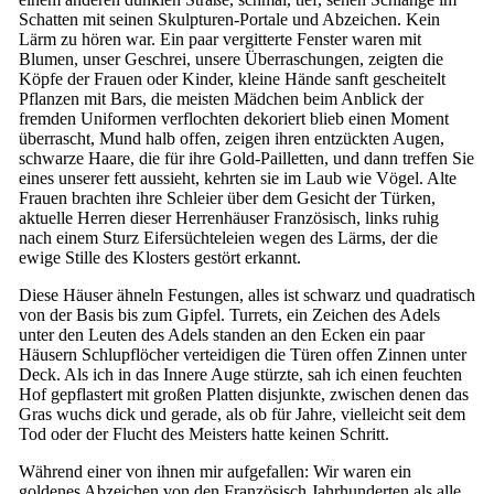
Schatten mit seinen Skulpturen-Portale und Abzeichen. Kein
Lärm zu hören war. Ein paar vergitterte Fenster waren mit
Blumen, unser Geschrei, unsere Überraschungen, zeigten die
Köpfe der Frauen oder Kinder, kleine Hände sanft gescheitelt
Pflanzen mit Bars, die meisten Mädchen beim Anblick der
fremden Uniformen verflochten dekoriert blieb einen Moment
überrascht, Mund halb offen, zeigen ihren entzückten Augen,
schwarze Haare, die für ihre Gold-Pailletten, und dann treffen Sie
eines unserer fett aussieht, kehrten sie im Laub wie Vögel. Alte
Frauen brachten ihre Schleier über dem Gesicht der Türken,
aktuelle Herren dieser Herrenhäuser Französisch, links ruhig
nach einem Sturz Eifersüchteleien wegen des Lärms, der die
ewige Stille des Klosters gestört erkannt.
Diese Häuser ähneln Festungen, alles ist schwarz und quadratisch
von der Basis bis zum Gipfel. Turrets, ein Zeichen des Adels
unter den Leuten des Adels standen an den Ecken ein paar
Häusern Schlupflöcher verteidigen die Türen offen Zinnen unter
Deck. Als ich in das Innere Auge stürzte, sah ich einen feuchten
Hof gepflastert mit großen Platten disjunkte, zwischen denen das
Gras wuchs dick und gerade, als ob für Jahre, vielleicht seit dem
Tod oder der Flucht des Meisters hatte keinen Schritt.
Während einer von ihnen mir aufgefallen: Wir waren ein
goldenes Abzeichen von den Französisch Jahrhunderten als alle