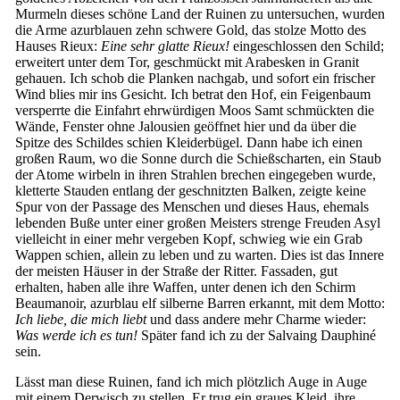
Murmeln dieses schöne Land der Ruinen zu untersuchen, wurden
die Arme azurblauen zehn schwere Gold, das stolze Motto des
Hauses Rieux:
Eine sehr glatte Rieux!
eingeschlossen den Schild;
erweitert unter dem Tor, geschmückt mit Arabesken in Granit
gehauen. Ich schob die Planken nachgab, und sofort ein frischer
Wind blies mir ins Gesicht. Ich betrat den Hof, ein Feigenbaum
versperrte die Einfahrt ehrwürdigen Moos Samt schmückten die
Wände, Fenster ohne Jalousien geöffnet hier und da über die
Spitze des Schildes schien Kleiderbügel. Dann habe ich einen
großen Raum, wo die Sonne durch die Schießscharten, ein Staub
der Atome wirbeln in ihren Strahlen brechen eingegeben wurde,
kletterte Stauden entlang der geschnitzten Balken, zeigte keine
Spur von der Passage des Menschen und dieses Haus, ehemals
lebenden Buße unter einer großen Meisters strenge Freuden Asyl
vielleicht in einer mehr vergeben Kopf, schwieg wie ein Grab
Wappen schien, allein zu leben und zu warten. Dies ist das Innere
der meisten Häuser in der Straße der Ritter. Fassaden, gut
erhalten, haben alle ihre Waffen, unter denen ich den Schirm
Beaumanoir, azurblau elf silberne Barren erkannt, mit dem Motto:
Ich liebe, die mich liebt
und dass andere mehr Charme wieder:
Was werde ich es tun!
Später fand ich zu der Salvaing Dauphiné
sein.
Lässt man diese Ruinen, fand ich mich plötzlich Auge in Auge
mit einem Derwisch zu stellen. Er trug ein graues Kleid, ihre