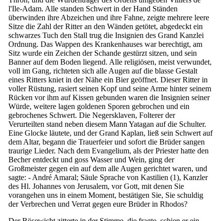
l'Ile-Adam. Alle standen Schwert in der Hand Ständen
überwinden ihre Abzeichen und ihre Fahne, zeigte mehrere leere
Sitze die Zahl der Ritter an den Wänden getötet, abgedeckt ein
schwarzes Tuch den Stall trug die Insignien des Grand Kanzlei
Ordnung. Das Wappen des Krankenhauses war berechtigt, am
Sitz wurde ein Zeichen der Schande gestürzt sitzen, und sein
Banner auf dem Boden liegend. Alle religiösen, meist verwundet,
voll im Gang, richteten sich alle Augen auf die blasse Gestalt
eines Ritters kniet in der Nähe ein Bier geöffnet. Dieser Ritter in
voller Rüstung, rasiert seinen Kopf und seine Arme hinter seinem
Rücken vor ihm auf Kissen gebunden waren die Insignien seiner
Würde, weitere lagen goldenen Sporen gebrochen und ein
gebrochenes Schwert. Die Negersklaven, Folterer der
Verurteilten stand neben diesem Mann Yatagan auf die Schulter.
Eine Glocke läutete, und der Grand Kaplan, ließ sein Schwert auf
dem Altar, begann die Trauerfeier und sofort die Brüder sangen
traurige Lieder. Nach dem Evangelium, als der Priester hatte den
Becher entdeckt und goss Wasser und Wein, ging der
Großmeister gegen ein auf dem alle Augen gerichtet waren, und
sagte: - André Amaral; Säule Sprache von Kastilien (1), Kanzler
des Hl. Johannes von Jerusalem, vor Gott, mit denen Sie
vorangehen uns in einem Moment, bestätigen Sie, Sie schuldig
der Verbrechen und Verrat gegen eure Brüder in Rhodos?
Der Bösewicht zitterte in der Stimme, die fragte, schien er ein