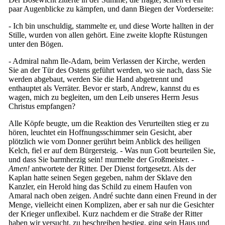
paar Augenblicke zu kämpfen, und dann Biegen der Vorderseite:
- Ich bin unschuldig, stammelte er, und diese Worte hallten in der
Stille, wurden von allen gehört. Eine zweite klopfte Rüstungen
unter den Bögen.
- Admiral nahm Ile-Adam, beim Verlassen der Kirche, werden
Sie an der Tür des Ostens geführt werden, wo sie nach, dass Sie
werden abgebaut, werden Sie die Hand abgetrennt und
enthauptet als Verräter. Bevor er starb, Andrew, kannst du es
wagen, mich zu begleiten, um den Leib unseres Herrn Jesus
Christus empfangen?
Alle Köpfe beugte, um die Reaktion des Verurteilten stieg er zu
hören, leuchtet ein Hoffnungsschimmer sein Gesicht, aber
plötzlich wie vom Donner gerührt beim Anblick des heiligen
Kelch, fiel er auf dem Bürgersteig. - Was nun Gott beurteilen Sie,
und dass Sie barmherzig sein! murmelte der Großmeister. -
Amen!
antwortete der Ritter. Der Dienst fortgesetzt. Als der
Kaplan hatte seinen Segen gegeben, nahm der Sklave den
Kanzler, ein Herold hing das Schild zu einem Haufen von
Amaral nach oben zeigen. André suchte dann einen Freund in der
Menge, vielleicht einen Komplizen, aber er sah nur die Gesichter
der Krieger unflexibel. Kurz nachdem er die Straße der Ritter
haben wir versucht, zu beschreiben bestieg, ging sein Haus und