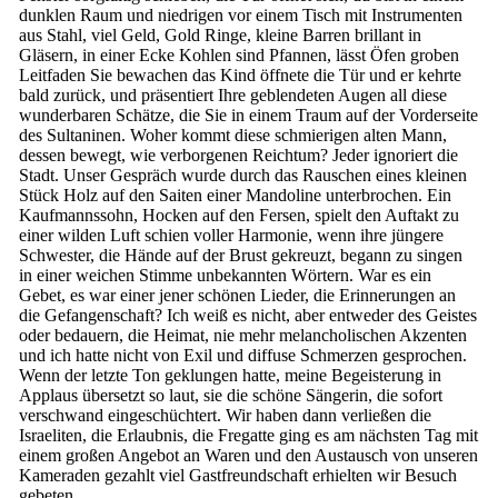
dunklen Raum und niedrigen vor einem Tisch mit Instrumenten
aus Stahl, viel Geld, Gold Ringe, kleine Barren brillant in
Gläsern, in einer Ecke Kohlen sind Pfannen, lässt Öfen groben
Leitfaden Sie bewachen das Kind öffnete die Tür und er kehrte
bald zurück, und präsentiert Ihre geblendeten Augen all diese
wunderbaren Schätze, die Sie in einem Traum auf der Vorderseite
des Sultaninen. Woher kommt diese schmierigen alten Mann,
dessen bewegt, wie verborgenen Reichtum? Jeder ignoriert die
Stadt. Unser Gespräch wurde durch das Rauschen eines kleinen
Stück Holz auf den Saiten einer Mandoline unterbrochen. Ein
Kaufmannssohn, Hocken auf den Fersen, spielt den Auftakt zu
einer wilden Luft schien voller Harmonie, wenn ihre jüngere
Schwester, die Hände auf der Brust gekreuzt, begann zu singen
in einer weichen Stimme unbekannten Wörtern. War es ein
Gebet, es war einer jener schönen Lieder, die Erinnerungen an
die Gefangenschaft? Ich weiß es nicht, aber entweder des Geistes
oder bedauern, die Heimat, nie mehr melancholischen Akzenten
und ich hatte nicht von Exil und diffuse Schmerzen gesprochen.
Wenn der letzte Ton geklungen hatte, meine Begeisterung in
Applaus übersetzt so laut, sie die schöne Sängerin, die sofort
verschwand eingeschüchtert. Wir haben dann verließen die
Israeliten, die Erlaubnis, die Fregatte ging es am nächsten Tag mit
einem großen Angebot an Waren und den Austausch von unseren
Kameraden gezahlt viel Gastfreundschaft erhielten wir Besuch
gebeten.