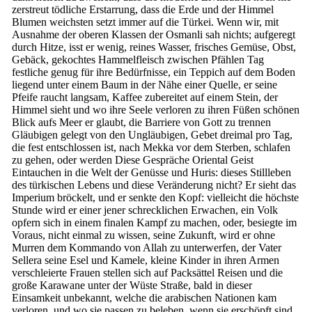
zerstreut tödliche Erstarrung, dass die Erde und der Himmel
Blumen weichsten setzt immer auf die Türkei. Wenn wir, mit
Ausnahme der oberen Klassen der Osmanli sah nichts; aufgeregt
durch Hitze, isst er wenig, reines Wasser, frisches Gemüse, Obst,
Gebäck, gekochtes Hammelfleisch zwischen Pfählen Tag
festliche genug für ihre Bedürfnisse, ein Teppich auf dem Boden
liegend unter einem Baum in der Nähe einer Quelle, er seine
Pfeife raucht langsam, Kaffee zubereitet auf einem Stein, der
Himmel sieht und wo ihre Seele verloren zu ihren Füßen schönen
Blick aufs Meer er glaubt, die Barriere von Gott zu trennen
Gläubigen gelegt von den Ungläubigen, Gebet dreimal pro Tag,
die fest entschlossen ist, nach Mekka vor dem Sterben, schlafen
zu gehen, oder werden Diese Gespräche Oriental Geist
Eintauchen in die Welt der Genüsse und Huris: dieses Stillleben
des türkischen Lebens und diese Veränderung nicht? Er sieht das
Imperium bröckelt, und er senkte den Kopf: vielleicht die höchste
Stunde wird er einer jener schrecklichen Erwachen, ein Volk
opfern sich in einem finalen Kampf zu machen, oder, besiegte im
Voraus, nicht einmal zu wissen, seine Zukunft, wird er ohne
Murren dem Kommando von Allah zu unterwerfen, der Vater
Sellera seine Esel und Kamele, kleine Kinder in ihren Armen
verschleierte Frauen stellen sich auf Packsättel Reisen und die
große Karawane unter der Wüste Straße, bald in dieser
Einsamkeit unbekannt, welche die arabischen Nationen kam
verloren, und wo sie passen zu beleben, wenn sie erschöpft sind.