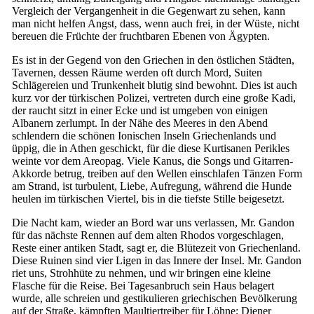
Vergleich der Vergangenheit in die Gegenwart zu sehen, kann
man nicht helfen Angst, dass, wenn auch frei, in der Wüste, nicht
bereuen die Früchte der fruchtbaren Ebenen von Ägypten.
Es ist in der Gegend von den Griechen in den östlichen Städten,
Tavernen, dessen Räume werden oft durch Mord, Suiten
Schlägereien und Trunkenheit blutig sind bewohnt. Dies ist auch
kurz vor der türkischen Polizei, vertreten durch eine große Kadi,
der raucht sitzt in einer Ecke und ist umgeben von einigen
Albanern zerlumpt. In der Nähe des Meeres in den Abend
schlendern die schönen Ionischen Inseln Griechenlands und
üppig, die in Athen geschickt, für die diese Kurtisanen Perikles
weinte vor dem Areopag. Viele Kanus, die Songs und Gitarren-
Akkorde betrug, treiben auf den Wellen einschlafen Tänzen Form
am Strand, ist turbulent, Liebe, Aufregung, während die Hunde
heulen im türkischen Viertel, bis in die tiefste Stille beigesetzt.
Die Nacht kam, wieder an Bord war uns verlassen, Mr. Gandon
für das nächste Rennen auf dem alten Rhodos vorgeschlagen,
Reste einer antiken Stadt, sagt er, die Blütezeit von Griechenland.
Diese Ruinen sind vier Ligen in das Innere der Insel. Mr. Gandon
riet uns, Strohhüte zu nehmen, und wir bringen eine kleine
Flasche für die Reise. Bei Tagesanbruch sein Haus belagert
wurde, alle schreien und gestikulieren griechischen Bevölkerung
auf der Straße, kämpften Maultiertreiber für Löhne; Diener