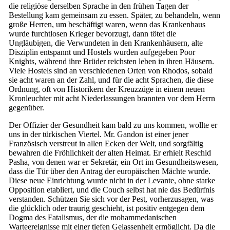
die religiöse derselben Sprache in den frühen Tagen der
Bestellung kam gemeinsam zu essen. Später, zu behandeln, wenn
große Herren, um beschäftigt waren, wenn das Krankenhaus
wurde furchtlosen Krieger bevorzugt, dann tötet die
Ungläubigen, die Verwundeten in den Krankenhäusern, alte
Disziplin entspannt und Hostels wurden aufgegeben Poor
Knights, während ihre Brüder reichsten leben in ihren Häusern.
Viele Hostels sind an verschiedenen Orten von Rhodos, sobald
sie acht waren an der Zahl, und für die acht Sprachen, die diese
Ordnung, oft von Historikern der Kreuzzüge in einem neuen
Kronleuchter mit acht Niederlassungen brannten vor dem Herrn
gegenüber.
Der Offizier der Gesundheit kam bald zu uns kommen, wollte er
uns in der türkischen Viertel. Mr. Gandon ist einer jener
Französisch verstreut in allen Ecken der Welt, und sorgfältig
bewahren die Fröhlichkeit der alten Heimat. Er erhielt Reschid
Pasha, von denen war er Sekretär, ein Ort im Gesundheitswesen,
dass die Tür über den Antrag der europäischen Mächte wurde.
Diese neue Einrichtung wurde nicht in der Levante, ohne starke
Opposition etabliert, und die Couch selbst hat nie das Bedürfnis
verstanden. Schützen Sie sich vor der Pest, vorherzusagen, was
die glücklich oder traurig geschieht, ist positiv entgegen dem
Dogma des Fatalismus, der die mohammedanischen
Warteereignisse mit einer tiefen Gelassenheit ermöglicht. Da die