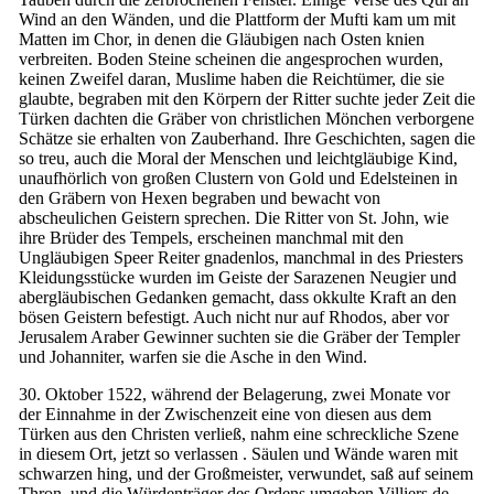
Wind an den Wänden, und die Plattform der Mufti kam um mit
Matten im Chor, in denen die Gläubigen nach Osten knien
verbreiten. Boden Steine ​​scheinen die angesprochen wurden,
keinen Zweifel daran, Muslime haben die Reichtümer, die sie
glaubte, begraben mit den Körpern der Ritter suchte jeder Zeit die
Türken dachten die Gräber von christlichen Mönchen verborgene
Schätze sie erhalten von Zauberhand. Ihre Geschichten, sagen die
so treu, auch die Moral der Menschen und leichtgläubige Kind,
unaufhörlich von großen Clustern von Gold und Edelsteinen in
den Gräbern von Hexen begraben und bewacht von
abscheulichen Geistern sprechen. Die Ritter von St. John, wie
ihre Brüder des Tempels, erscheinen manchmal mit den
Ungläubigen Speer Reiter gnadenlos, manchmal in des Priesters
Kleidungsstücke wurden im Geiste der Sarazenen Neugier und
abergläubischen Gedanken gemacht, dass okkulte Kraft an den
bösen Geistern befestigt. Auch nicht nur auf Rhodos, aber vor
Jerusalem Araber Gewinner suchten sie die Gräber der Templer
und Johanniter, warfen sie die Asche in den Wind.
30. Oktober 1522, während der Belagerung, zwei Monate vor
der Einnahme in der Zwischenzeit eine von diesen aus dem
Türken aus den Christen verließ, nahm eine schreckliche Szene
in diesem Ort, jetzt so verlassen . Säulen und Wände waren mit
schwarzen hing, und der Großmeister, verwundet, saß auf seinem
Thron, und die Würdenträger des Ordens umgeben Villiers de