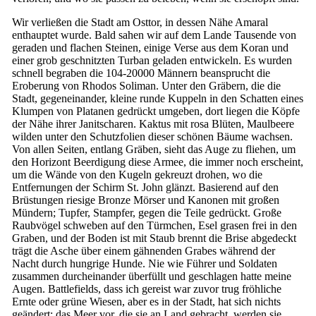
Wir verließen die Stadt am Osttor, in dessen Nähe Amaral
enthauptet wurde. Bald sahen wir auf dem Lande Tausende von
geraden und flachen Steinen, einige Verse aus dem Koran und
einer grob geschnitzten Turban geladen entwickeln. Es wurden
schnell begraben die 104-20000 Männern beansprucht die
Eroberung von Rhodos Soliman. Unter den Gräbern, die die
Stadt, gegeneinander, kleine runde Kuppeln in den Schatten eines
Klumpen von Platanen gedrückt umgeben, dort liegen die Köpfe
der Nähe ihrer Janitscharen. Kaktus mit rosa Blüten, Maulbeere
wilden unter den Schutzfolien dieser schönen Bäume wachsen.
Von allen Seiten, entlang Gräben, sieht das Auge zu fliehen, um
den Horizont Beerdigung diese Armee, die immer noch erscheint,
um die Wände von den Kugeln gekreuzt drohen, wo die
Entfernungen der Schirm St. John glänzt. Basierend auf den
Brüstungen riesige Bronze Mörser und Kanonen mit großen
Mündern; Tupfer, Stampfer, gegen die Teile gedrückt. Große
Raubvögel schweben auf den Türmchen, Esel grasen frei in den
Graben, und der Boden ist mit Staub brennt die Brise abgedeckt
trägt die Asche über einem gähnenden Grabes während der
Nacht durch hungrige Hunde. Nie wie Führer und Soldaten
zusammen durcheinander überfüllt und geschlagen hatte meine
Augen. Battlefields, dass ich gereist war zuvor trug fröhliche
Ernte oder grüne Wiesen, aber es in der Stadt, hat sich nichts
geändert: das Meer vor, die sie an Land gebracht, werden sie