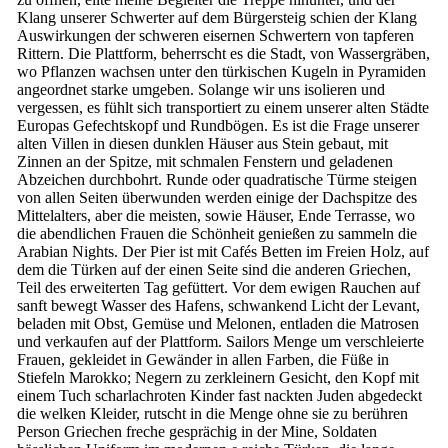
Klang unserer Schwerter auf dem Bürgersteig schien der Klang
Auswirkungen der schweren eisernen Schwertern von tapferen
Rittern. Die Plattform, beherrscht es die Stadt, von Wassergräben,
wo Pflanzen wachsen unter den türkischen Kugeln in Pyramiden
angeordnet starke umgeben. Solange wir uns isolieren und
vergessen, es fühlt sich transportiert zu einem unserer alten Städte
Europas Gefechtskopf und Rundbögen. Es ist die Frage unserer
alten Villen in diesen dunklen Häuser aus Stein gebaut, mit
Zinnen an der Spitze, mit schmalen Fenstern und geladenen
Abzeichen durchbohrt. Runde oder quadratische Türme steigen
von allen Seiten überwunden werden einige der Dachspitze des
Mittelalters, aber die meisten, sowie Häuser, Ende Terrasse, wo
die abendlichen Frauen die Schönheit genießen zu sammeln die
Arabian Nights. Der Pier ist mit Cafés Betten im Freien Holz, auf
dem die Türken auf der einen Seite sind die anderen Griechen,
Teil des erweiterten Tag gefüttert. Vor dem ewigen Rauchen auf
sanft bewegt Wasser des Hafens, schwankend Licht der Levant,
beladen mit Obst, Gemüse und Melonen, entladen die Matrosen
und verkaufen auf der Plattform. Sailors Menge um verschleierte
Frauen, gekleidet in Gewänder in allen Farben, die Füße in
Stiefeln Marokko; Negern zu zerkleinern Gesicht, den Kopf mit
einem Tuch scharlachroten Kinder fast nackten Juden abgedeckt
die welken Kleider, rutscht in die Menge ohne sie zu berühren
Person Griechen freche gesprächig in der Mine, Soldaten