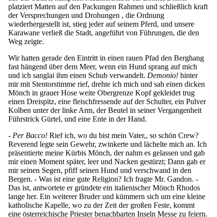
platziert Matten auf den Packungen Rahmen und schließlich kraft
der Versprechungen und Drohungen , die Ordnung
wiederhergestellt ist, stieg jeder auf seinem Pferd, und unsere
Karawane verließ die Stadt, angeführt von Führungen, die den
Weg zeigte.
Wir hatten gerade den Eintritt in einen rauen Pfad den Berghang
fast hängend über dem Meer, wenn ein Hund sprang auf mich
und ich sanglai ihm einen Schub verwandelt.
Demonio!
hinter
mir mit Stentorstimme rief, drehte ich mich und sah einen dicken
Mönch in grauer Hose weite Obergrenze Kopf gekleidet trug
einen Dreispitz, eine fleischfressende auf der Schulter, ein Pulver
Kolben unter der linke Arm, der Beutel in seiner Vergangenheit
Führstrick Gürtel, und eine Ente in der Hand.
-
Per Bacco!
Rief ich, wo du bist mein Vater,, so schön Crew?
Reverend legte sein Gewehr, zwinkerte und lächelte mich an. Ich
präsentierte meine Kürbis Mönch, der nahm es gelassen und gab
mir einen Moment später, leer und Nacken gestürzt; Dann gab er
mir seinen Segen, pfiff seinen Hund und verschwand in den
Bergen. - Was ist eine gute Religion? Ich fragte Mr. Gandon. -
Das ist, antwortete er gründete ein italienischer Mönch Rhodos
lange her. Ein weiterer Bruder und kümmern sich um eine kleine
katholische Kapelle, wo zu der Zeit der großen Feste, kommt
eine österreichische Priester benachbarten Inseln Messe zu feiern.