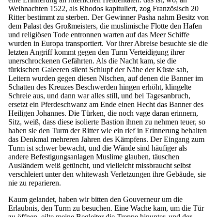
Weihnachten 1522, als Rhodos kapituliert, zog Französisch 20
Ritter bestimmt zu sterben. Der Gewinner Pasha nahm Besitz von
dem Palast des Großmeisters, die muslimische Flotte den Hafen
und religiösen Tode entronnen warten auf das Meer Schiffe
wurden in Europa transportiert. Vor ihrer Abreise besuchte sie die
letzten Angriff kommt gegen den Turm Verteidigung ihrer
unerschrockenen Gefährten. Als die Nacht kam, sie die
türkischen Galeeren silent Schlupf der Nähe der Küste sah,
Leitern wurden gegen diesen Nischen, auf denen die Banner im
Schatten des Kreuzes Beschwerden hingen erhöht, klingelte
Schreie aus, und dann war alles still, und bei Tagesanbruch,
ersetzt ein Pferdeschwanz am Ende einen Hecht das Banner des
Heiligen Johannes. Die Türken, die noch vage daran erinnern,
Sitz, weiß, dass diese isolierte Bastion ihnen zu nehmen teuer, so
haben sie den Turm der Ritter wie ein rief in Erinnerung behalten
das Denkmal mehreren Jahren des Kämpfens. Der Eingang zum
Turm ist schwer bewacht, und die Wände sind häufiger als
andere Befestigungsanlagen Muslime glauben, täuschen
Ausländern weiß getüncht, und vielleicht missbraucht selbst
verschleiert unter den whitewash Verletzungen ihre Gebäude, sie
nie zu reparieren.
Kaum gelandet, haben wir bitten den Gouverneur um die
Erlaubnis, den Turm zu besuchen. Eine Wache kam, um die Tür
zu öffnen, eilte meine Begleiter die Treppe hinunter, und der