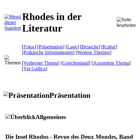
Rhodes in der
Literatur
[
Fotos
] [
Präsentation
] [
Lage
] [
Besuche
] [
Kultur
]
[
Praktische Informationen
] [
Weitere Themen
]
[
Vorherige Thema
] [
Griechenland
] [
Aszendent Thema
]
[
Via Gallica
]
Präsentation
Allgemeines
Die Insel Rhodos - Revue des Deux Mondes, Band