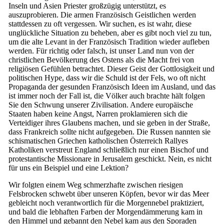
Inseln und Asien Priester großzügig unterstützt, es
auszuprobieren. Die armen Französisch Geistlichen werden
stattdessen zu oft vergessen. Wir suchen, es ist wahr, diese
unglückliche Situation zu beheben, aber es gibt noch viel zu tun,
um die alte Levant in der Französisch Tradition wieder aufleben
werden. Für richtig oder falsch, ist unser Land nun von der
christlichen Bevölkerung des Ostens als die Macht frei von
religiösen Gefühlen betrachtet. Dieser Geist der Gottlosigkeit und
politischen Hype, dass wir die Schuld ist der Fels, wo oft nicht
Propaganda der gesunden Französisch Ideen im Ausland, und das
ist immer noch der Fall ist, die Völker auch brachte hält folgen
Sie den Schwung unserer Zivilisation. Andere europäische
Staaten haben keine Angst, Narren proklamieren sich die
Verteidiger ihres Glaubens machen, und sie geben in der Straße,
dass Frankreich sollte nicht aufgegeben. Die Russen nannten sie
schismatischen Griechen katholischen Österreich Rallyes
Katholiken verstreut England schließlich nur einen Bischof und
protestantische Missionare in Jerusalem geschickt. Nein, es nicht
für uns ein Beispiel und eine Lektion?
Wir folgten einem Weg schmerzhafte zwischen riesigen
Felsbrocken schwebt über unseren Köpfen, bevor wir das Meer
gebleicht noch verantwortlich für die Morgennebel praktiziert,
und bald die lebhaften Farben der Morgendämmerung kam in
den Himmel und gebannt den Nebel kam aus den Sporaden