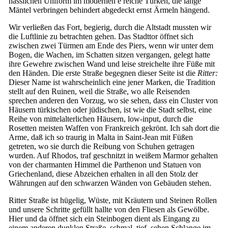
hässlichen Uniform im modernen e reiche Türken, die lange
Mäntel verbringen behindert abgedeckt ernst Ärmeln hängend.
Wir verließen das Fort, begierig, durch die Altstadt mussten wir
die Luftlinie zu betrachten gehen. Das Stadttor öffnet sich
zwischen zwei Türmen am Ende des Piers, wenn wir unter dem
Bogen, die Wachen, im Schatten sitzen vergangen, gelegt hatte
ihre Gewehre zwischen Wand und leise streichelte ihre Füße mit
den Händen. Die erste Straße begegnen dieser Seite ist die
Ritter:
Dieser Name ist wahrscheinlich eine jener Marken, die Tradition
stellt auf den Ruinen, weil die Straße, wo alle Reisenden
sprechen anderen den Vorzug, wo sie sehen, dass ein Cluster von
Häusern türkischen oder jüdischen, ist wie die Stadt selbst, eine
Reihe von mittelalterlichen Häusern, low-input, durch die
Rosetten meisten Waffen von Frankreich gekrönt. Ich sah dort die
Arme, daß ich so traurig in Malta in Saint-Jean mit Füßen
getreten, wo sie durch die Reibung von Schuhen getragen
wurden. Auf Rhodos, traf geschnitzt in weißem Marmor gehalten
von der charmanten Himmel die Parthenon und Statuen von
Griechenland, diese Abzeichen erhalten in all den Stolz der
Währungen auf den schwarzen Wänden von Gebäuden stehen.
Ritter Straße ist hügelig, Wüste, mit Kräutern und Steinen Rollen
und unsere Schritte gefüllt hallte von den Fliesen als Gewölbe.
Hier und da öffnet sich ein Steinbogen dient als Eingang zu
einem anderen dunklen Straße, schmal, tief, sehen Schlange im