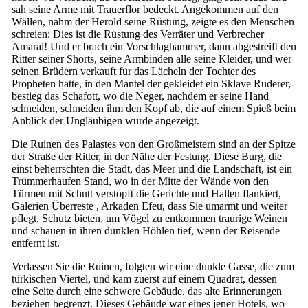
sah seine Arme mit Trauerflor bedeckt. Angekommen auf den
Wällen, nahm der Herold seine Rüstung, zeigte es den Menschen
schreien: Dies ist die Rüstung des Verräter und Verbrecher
Amaral! Und er brach ein Vorschlaghammer, dann abgestreift den
Ritter seiner Shorts, seine Armbinden alle seine Kleider, und wer
seinen Brüdern verkauft für das Lächeln der Tochter des
Propheten hatte, in den Mantel der gekleidet ein Sklave Ruderer,
bestieg das Schafott, wo die Neger, nachdem er seine Hand
schneiden, schneiden ihm den Kopf ab, die auf einem Spieß beim
Anblick der Ungläubigen wurde angezeigt.
Die Ruinen des Palastes von den Großmeistern sind an der Spitze
der Straße der Ritter, in der Nähe der Festung. Diese Burg, die
einst beherrschten die Stadt, das Meer und die Landschaft, ist ein
Trümmerhaufen Stand, wo in der Mitte der Wände von den
Türmen mit Schutt verstopft die Gerichte und Hallen flankiert,
Galerien Überreste , Arkaden Efeu, dass Sie umarmt und weiter
pflegt, Schutz bieten, um Vögel zu entkommen traurige Weinen
und schauen in ihren dunklen Höhlen tief, wenn der Reisende
entfernt ist.
Verlassen Sie die Ruinen, folgten wir eine dunkle Gasse, die zum
türkischen Viertel, und kam zuerst auf einem Quadrat, dessen
eine Seite durch eine schwere Gebäude, das alte Erinnerungen
beziehen begrenzt. Dieses Gebäude war eines jener Hotels, wo