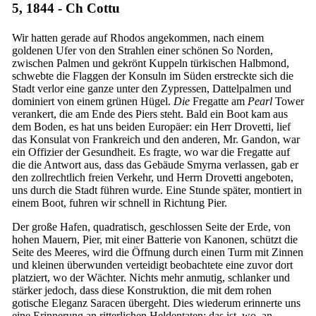
5, 1844 - Ch Cottu
Wir hatten gerade auf Rhodos angekommen, nach einem
goldenen Ufer von den Strahlen einer schönen So Norden,
zwischen Palmen und gekrönt Kuppeln türkischen Halbmond,
schwebte die Flaggen der Konsuln im Süden erstreckte sich die
Stadt verlor eine ganze unter den Zypressen, Dattelpalmen und
dominiert von einem grünen Hügel.
Die
Fregatte am
Pearl
Tower
verankert, die am Ende des Piers steht. Bald ein Boot kam aus
dem Boden, es hat uns beiden Europäer: ein Herr Drovetti, lief
das Konsulat von Frankreich und den anderen, Mr. Gandon, war
ein Offizier der Gesundheit. Es fragte, wo war die Fregatte auf
die die Antwort aus, dass das Gebäude Smyrna verlassen, gab er
den zollrechtlich freien Verkehr, und Herrn Drovetti angeboten,
uns durch die Stadt führen wurde. Eine Stunde später, montiert in
einem Boot, fuhren wir schnell in Richtung Pier.
Der große Hafen, quadratisch, geschlossen Seite der Erde, von
hohen Mauern, Pier, mit einer Batterie von Kanonen, schützt die
Seite des Meeres, wird die Öffnung durch einen Turm mit Zinnen
und kleinen überwunden verteidigt beobachtete eine zuvor dort
platziert, wo der Wächter. Nichts mehr anmutig, schlanker und
stärker jedoch, dass diese Konstruktion, die mit dem rohen
gotische Eleganz Saracen übergeht. Dies wiederum erinnerte uns
eine Erinnerung an ritterlichen Heldentaten: das ist, wo, an