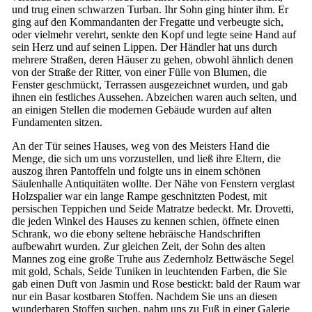
und trug einen schwarzen Turban. Ihr Sohn ging hinter ihm. Er
ging auf den Kommandanten der Fregatte und verbeugte sich,
oder vielmehr verehrt, senkte den Kopf und legte seine Hand auf
sein Herz und auf seinen Lippen. Der Händler hat uns durch
mehrere Straßen, deren Häuser zu gehen, obwohl ähnlich denen
von der Straße der Ritter, von einer Fülle von Blumen, die
Fenster geschmückt, Terrassen ausgezeichnet wurden, und gab
ihnen ein festliches Aussehen. Abzeichen waren auch selten, und
an einigen Stellen die modernen Gebäude wurden auf alten
Fundamenten sitzen.
An der Tür seines Hauses, weg von des Meisters Hand die
Menge, die sich um uns vorzustellen, und ließ ihre Eltern, die
auszog ihren Pantoffeln und folgte uns in einem schönen
Säulenhalle Antiquitäten wollte. Der Nähe von Fenstern verglast
Holzspalier war ein lange Rampe geschnitzten Podest, mit
persischen Teppichen und Seide Matratze bedeckt. Mr. Drovetti,
die jeden Winkel des Hauses zu kennen schien, öffnete einen
Schrank, wo die ebony seltene hebräische Handschriften
aufbewahrt wurden. Zur gleichen Zeit, der Sohn des alten
Mannes zog eine große Truhe aus Zedernholz Bettwäsche Segel
mit gold, Schals, Seide Tuniken in leuchtenden Farben, die Sie
gab einen Duft von Jasmin und Rose bestickt: bald der Raum war
nur ein Basar kostbaren Stoffen. Nachdem Sie uns an diesen
wunderbaren Stoffen suchen, nahm uns zu Fuß in einer Galerie