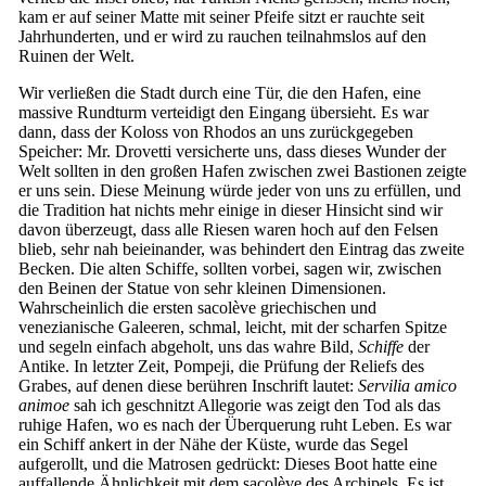
kam er auf seiner Matte mit seiner Pfeife sitzt er rauchte seit
Jahrhunderten, und er wird zu rauchen teilnahmslos auf den
Ruinen der Welt.
Wir verließen die Stadt durch eine Tür, die den Hafen, eine
massive Rundturm verteidigt den Eingang übersieht. Es war
dann, dass der Koloss von Rhodos an uns zurückgegeben
Speicher: Mr. Drovetti versicherte uns, dass dieses Wunder der
Welt sollten in den großen Hafen zwischen zwei Bastionen zeigte
er uns sein. Diese Meinung würde jeder von uns zu erfüllen, und
die Tradition hat nichts mehr einige in dieser Hinsicht sind wir
davon überzeugt, dass alle Riesen waren hoch auf den Felsen
blieb, sehr nah beieinander, was behindert den Eintrag das zweite
Becken. Die alten Schiffe, sollten vorbei, sagen wir, zwischen
den Beinen der Statue von sehr kleinen Dimensionen.
Wahrscheinlich die ersten sacolève griechischen und
venezianische Galeeren, schmal, leicht, mit der scharfen Spitze
und segeln einfach abgeholt, uns das wahre Bild,
Schiffe
der
Antike. In letzter Zeit, Pompeji, die Prüfung der Reliefs des
Grabes, auf denen diese berühren Inschrift lautet:
Servilia amico
animoe
sah ich geschnitzt Allegorie was zeigt den Tod als das
ruhige Hafen, wo es nach der Überquerung ruht Leben. Es war
ein Schiff ankert in der Nähe der Küste, wurde das Segel
aufgerollt, und die Matrosen gedrückt: Dieses Boot hatte eine
auffallende Ähnlichkeit mit dem sacolève des Archipels. Es ist