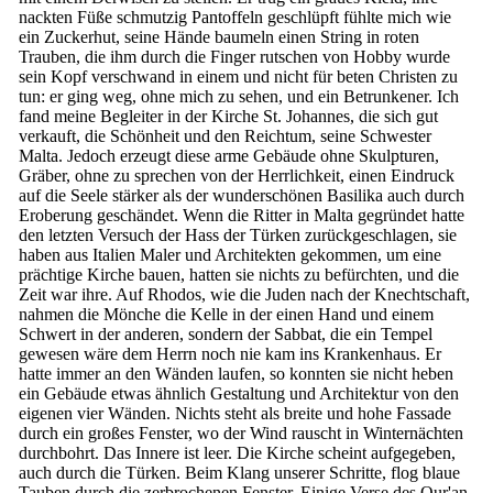
nackten Füße schmutzig Pantoffeln geschlüpft fühlte mich wie
ein Zuckerhut, seine Hände baumeln einen String in roten
Trauben, die ihm durch die Finger rutschen von Hobby wurde
sein Kopf verschwand in einem und nicht für beten Christen zu
tun: er ging weg, ohne mich zu sehen, und ein Betrunkener. Ich
fand meine Begleiter in der Kirche St. Johannes, die sich gut
verkauft, die Schönheit und den Reichtum, seine Schwester
Malta. Jedoch erzeugt diese arme Gebäude ohne Skulpturen,
Gräber, ohne zu sprechen von der Herrlichkeit, einen Eindruck
auf die Seele stärker als der wunderschönen Basilika auch durch
Eroberung geschändet. Wenn die Ritter in Malta gegründet hatte
den letzten Versuch der Hass der Türken zurückgeschlagen, sie
haben aus Italien Maler und Architekten gekommen, um eine
prächtige Kirche bauen, hatten sie nichts zu befürchten, und die
Zeit war ihre. Auf Rhodos, wie die Juden nach der Knechtschaft,
nahmen die Mönche die Kelle in der einen Hand und einem
Schwert in der anderen, sondern der Sabbat, die ein Tempel
gewesen wäre dem Herrn noch nie kam ins Krankenhaus. Er
hatte immer an den Wänden laufen, so konnten sie nicht heben
ein Gebäude etwas ähnlich Gestaltung und Architektur von den
eigenen vier Wänden. Nichts steht als breite und hohe Fassade
durch ein großes Fenster, wo der Wind rauscht in Winternächten
durchbohrt. Das Innere ist leer. Die Kirche scheint aufgegeben,
auch durch die Türken. Beim Klang unserer Schritte, flog blaue
Tauben durch die zerbrochenen Fenster. Einige Verse des Qur'an