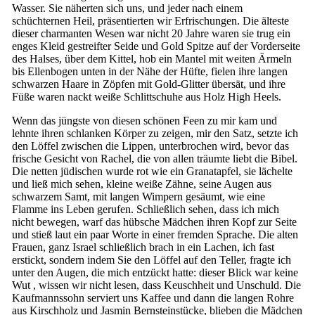
Wasser. Sie näherten sich uns, und jeder nach einem
schüchternen Heil, präsentierten wir Erfrischungen. Die älteste
dieser charmanten Wesen war nicht 20 Jahre waren sie trug ein
enges Kleid gestreifter Seide und Gold Spitze auf der Vorderseite
des Halses, über dem Kittel, hob ein Mantel mit weiten Ärmeln
bis Ellenbogen unten in der Nähe der Hüfte, fielen ihre langen
schwarzen Haare in Zöpfen mit Gold-Glitter übersät, und ihre
Füße waren nackt weiße Schlittschuhe aus Holz High Heels.
Wenn das jüngste von diesen schönen Feen zu mir kam und
lehnte ihren schlanken Körper zu zeigen, mir den Satz, setzte ich
den Löffel zwischen die Lippen, unterbrochen wird, bevor das
frische Gesicht von Rachel, die von allen träumte liebt die Bibel.
Die netten jüdischen wurde rot wie ein Granatapfel, sie lächelte
und ließ mich sehen, kleine weiße Zähne, seine Augen aus
schwarzem Samt, mit langen Wimpern gesäumt, wie eine
Flamme ins Leben gerufen. Schließlich sehen, dass ich mich
nicht bewegen, warf das hübsche Mädchen ihren Kopf zur Seite
und stieß laut ein paar Worte in einer fremden Sprache. Die alten
Frauen, ganz Israel schließlich brach in ein Lachen, ich fast
erstickt, sondern indem Sie den Löffel auf den Teller, fragte ich
unter den Augen, die mich entzückt hatte: dieser Blick war keine
Wut , wissen wir nicht lesen, dass Keuschheit und Unschuld. Die
Kaufmannssohn serviert uns Kaffee und dann die langen Rohre
aus Kirschholz und Jasmin Bernsteinstücke, blieben die Mädchen