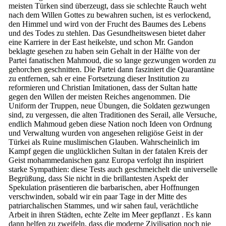
meisten Türken sind überzeugt, dass sie schlechte Rauch weht
nach dem Willen Gottes zu bewahren suchen, ist es verlockend,
den Himmel und wird von der Frucht des Baumes des Lebens
und des Todes zu stehlen. Das Gesundheitswesen bietet daher
eine Karriere in der East heikelste, und schon Mr. Gandon
beklagte gesehen zu haben sein Gehalt in der Hälfte von der
Partei fanatischen Mahmoud, die so lange gezwungen worden zu
gehorchen geschnitten. Die Partei dann fasziniert die Quarantäne
zu entfernen, sah er eine Fortsetzung dieser Institution zu
reformieren und Christian Imitationen, dass der Sultan hatte
gegen den Willen der meisten Reiches angenommen. Die
Uniform der Truppen, neue Übungen, die Soldaten gezwungen
sind, zu vergessen, die alten Traditionen des Serail, alle Versuche,
endlich Mahmoud geben diese Nation noch Ideen von Ordnung
und Verwaltung wurden von angesehen religiöse Geist in der
Türkei als Ruine muslimischen Glauben. Wahrscheinlich im
Kampf gegen die unglücklichen Sultan in der fatalen Kreis der
Geist mohammedanischen ganz Europa verfolgt ihn inspiriert
starke Sympathien: diese Tests auch geschmeichelt die universelle
Begrüßung, dass Sie nicht in die brillantesten Aspekt der
Spekulation präsentieren die barbarischen, aber Hoffnungen
verschwinden, sobald wir ein paar Tage in der Mitte des
patriarchalischen Stammes, und wir sahen faul, verächtliche
Arbeit in ihren Städten, echte Zelte im Meer gepflanzt . Es kann
dann helfen zu zweifeln, dass die moderne Zivilisation noch nie