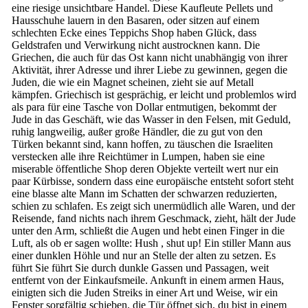
eine riesige unsichtbare Handel. Diese Kaufleute Pellets und
Hausschuhe lauern in den Basaren, oder sitzen auf einem
schlechten Ecke eines Teppichs Shop haben Glück, dass
Geldstrafen und Verwirkung nicht austrocknen kann. Die
Griechen, die auch für das Ost kann nicht unabhängig von ihrer
Aktivität, ihrer Adresse und ihrer Liebe zu gewinnen, gegen die
Juden, die wie ein Magnet scheinen, zieht sie auf Metall
kämpfen. Griechisch ist gesprächig, er leicht und problemlos wird
als para für eine Tasche von Dollar entmutigen, bekommt der
Jude in das Geschäft, wie das Wasser in den Felsen, mit Geduld,
ruhig langweilig, außer große Händler, die zu gut von den
Türken bekannt sind, kann hoffen, zu täuschen die Israeliten
verstecken alle ihre Reichtümer in Lumpen, haben sie eine
miserable öffentliche Shop deren Objekte verteilt wert nur ein
paar Kürbisse, sondern dass eine europäische entsteht sofort steht
eine blasse alte Mann im Schatten der schwarzen reduzierten,
schien zu schlafen. Es zeigt sich unermüdlich alle Waren, und der
Reisende, fand nichts nach ihrem Geschmack, zieht, hält der Jude
unter den Arm, schließt die Augen und hebt einen Finger in die
Luft, als ob er sagen wollte: Hush , shut up! Ein stiller Mann aus
einer dunklen Höhle und nur an Stelle der alten zu setzen. Es
führt Sie führt Sie durch dunkle Gassen und Passagen, weit
entfernt von der Einkaufsmeile. Ankunft in einem armen Haus,
einigten sich die Juden Streiks in einer Art und Weise, wir ein
Fenster sorgfältig schieben, die Tür öffnet sich, du bist in einem