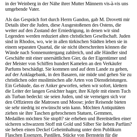
in der Weinberg in der Nähe ihrer Mutter Männern vis-à-vis uns
umgebende Vater.
Als das Gespräch fort durch Herrn Gandon, gab M. Drovetti mir
Details über die Juden, diese Ausgestoßenen des Ostens, die
weiter auf den Zustand der Erniedrigung, in denen wir sind
Legenden werden reduziert alten christlichen Gesellschaft. Juden
sind in Rhodos, wo, wie in allen türkischen Städten leben sie in
einem separaten Quartal, die sie nicht überschreiten können die
Wände nach Sonnenuntergang zahlreich, und alle Händler sind
Geschäfte mit einer unersättlichen Gier, da der Eigentümer und
der Meister von Schiffen hundert Kamelen an den Verkäufer
Parfums beschädigt. Sie kommen und auf dem Lande zu gehen,
auf der Anklagebank, in den Basaren, nie müde und gehen Sie zu
christlichen oder muslimischen alle Arten von Dienstleistungen.
Ein Gebäude, das er Anker geworfen, sehen wir sofort, klettern
die Leiter der langen Gesichter hager, ihre Köpfe mit einem Tuch
als Turban bedeckt: sie seien Juden, und sie verneigen sich vor
den Offizieren die Matrosen und Moose; jeder Reisende bieten
sie sehr niedrig ist erwünscht sein kann. Möchten Antiquitäten
ziehen sie ihre Taschen gebrochenen Statuen, Gemmen,
Medaillen möchten Sie stopft? sie erheben und Bereitstellen einer
sicheren schwarzem Stoff mit Gold und Silber Sie lieben Parfüm?
sie heben einen Deckel Geheimhaltung unter dem Publikum
Flaschen Essenzen, Pastillen, Stücke von Bernstein für die