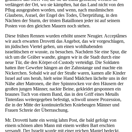
verlängert der Ort, wo sie kämpften, hat das Land nicht von den
Pflug ausgegraben worden, und wenn, nach muslimischen
Glaubens, Asrael, der Engel des Todes, Überprüfung, in den
Nächten der Sturm, der tristen Bataillonen jeder ist auf seinem
Posten von den gleichen Mauern noch stehen.
Diese frühen Rennen wurden erhöht unsere Neugier. Acceptâmes
wir auch erwarten Drovetti das Angebot, das wir vorgeschlagen,
im jüdischen Viertel gehen, um einen wohlhabenden
israelitischen er wusste, zu besuchen. Nachdem Sie eine Spur, die
sich um die Gräber wandte, gingen wir in die Stadt durch eine
neue Tür, die den Körper-of-Custody verteidigt. Die Soldaten
hatten ihre Gewehre hängen an der Zahnstange und machte ein
Nickerchen. Sobald wir auf der Straße waren, kamen alle Kinder
Israel auf uns herab, hielt seine Hand Mädchen lächelte uns in der
Nähe alter Matronen, die ihre Spinnrocken vor den Häusern der
großen jungen Männer, nackte Beine, gekleidet gesponnen ein
braunes Tuch von einem Band, das in den Griff eines Metalls
Tintenfass weitergegeben befestigt, schwoll unsere Prozession,
die in der Mitte der kontinuierlichen Kniebeugen Männer und
Frauen Schreie der Überraschung.
Mr. Drovetti hatte ein wenig lahm Post, die bald gefolgt von
einem schönen alten Mann mit einem weißen Bart erschien
versandt. Der Israelit wurde mit einer reichen Mantel bedeckt,