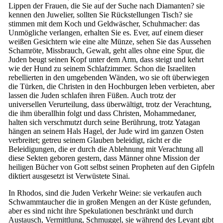
Lippen der Frauen, die Sie auf der Suche nach Diamanten? sie
kennen den Juwelier, sollten Sie Rückstellungen Tisch? sie
stimmen mit dem Koch und Geldwäscher, Schuhmacher: das
Unmögliche verlangen, erhalten Sie es. Ever, auf einem dieser
weißen Gesichtern wie eine alte Münze, sehen Sie das Aussehen
Schamröte, Missbrauch, Gewalt, geht alles ohne eine Spur, die
Juden beugt seinen Kopf unter dem Arm, dass steigt und kehrt
wie der Hund zu seinem Schlafzimmer. Schon die Israeliten
rebellierten in den umgebenden Wänden, wo sie oft überwiegen
die Türken, die Christen in den Hochburgen leben verbieten, aber
lassen die Juden schlafen ihren Füßen. Auch trotz der
universellen Verurteilung, dass überwältigt, trotz der Verachtung,
die ihm überallhin folgt und dass Christen, Mohammedaner,
halten sich verschmutzt durch seine Berührung, trotz Yatagan
hängen an seinem Hals Hagel, der Jude wird im ganzen Osten
verbreitet; getreu seinem Glauben beleidigt, rächt er die
Beleidigungen, die er durch die Ablehnung mit Verachtung all
diese Sekten geboren gestern, dass Männer ohne Mission der
heiligen Bücher von Gott selbst seinen Propheten auf den Gipfeln
diktiert ausgesetzt ist Verwüstete Sinai.
In Rhodos, sind die Juden Verkehr Weine: sie verkaufen auch
Schwammtaucher die in großen Mengen an der Küste gefunden,
aber es sind nicht ihre Spekulationen beschränkt und durch
Austausch, Vermittlung, Schmuggel, sie während des Levant gibt