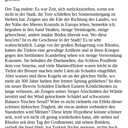
Der Tag endete: Es war Zeit, sich zurückzuziehen, wenn wir
nicht in der Stadt, die Tore schließen bei Sonnenuntergang zu
bleiben hat. Zeigten uns die Eile der Richtung des Landes, wo
der Nähe des Meeres Konsuln in Europa leben, bemerkte ich,
begraben in den Sand Straßen, riesige Steinkugeln, einige
gebrochene, andere intakte Böden übersät war. Wo diese
bou1ets? Ist es die Geschosse in der Stadt? Es ist sehr
wahrscheinlich. Lange vor der großen Belagerung von Rhodos,
hatten die Türken eine gewaltige Artillerie und in ihren Kriegen
gegen den berühmten Scanderbeg sehen wir riesige Verwendung
Kanonen. Sie behalten die Dardanellen, das Schloss Pouillerie
dem von Smyrna, und viele Marineoffiziere waren leicht in die
Tiefen der Bronze machen mehr Lärm als Schaden eingeführt.
Aber warum sind diese Kugeln sie an der gleichen Stelle, wo
mehr als 300 Jahre hielten ihre letzten Sprung geblieben? Ist dies
ein neuer Beweis Schulden Eitelkeit Eastern Köstlichkeiten zu
lange verlassen, als Zeugen seines Sieges Abschnitten der Wände
zerstört und der Wind getrocknete Schädel auf schwarzem
Balance Nischen Serail? Wäre es nicht vielmehr ein Effekt dieser
schönen türkischen Trägheit, die etwas ändern verhindert den
Standorten wird Meister? Diese letzte Hypothese könnte schöner
sein, weil wir nicht oft genug wiederholen kann, alle stehen auf
Rhodos seit dem Tag der Großmeister, mit seinen Brüdern,
verließ die Insel blieb, hat Turkish Nichts gerissen, nichts hoch,