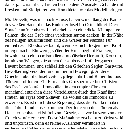
daher ganz natürlich, Trieren bescheidene Ausmaße Gebäude mit
Fresken und Skulpturen von Rom bieten wir das Modell bringen.
Mr. Drovetti, was uns nach Hause, haben wir entlang der Kante
des weißen Sand, die das Ende der Insel im Osten bildet. Diese
Sprache unfruchtbares Land erhebt sich eine dicke Klumpen von
Palmen, die das Grab eines verehrten santon decken. In der Nähe
des heiligen muslimischen sind die Gräber der Paschas Tür
einmal nach Rhodos verbannt, wenn sie nicht fragen ihren Kopf
untergebracht. Ein wenig später der Kreis beginnt Franken,
bewohnt von ein paar Familien europäischer Herkunft, Konsuln,
krank von Waagen, die atmen die sauberste Luft der ganzen
Levant kommen, und schließlich den Griechen Segler, Gastwirte,
Bevölkerung verändert und immer in Bewegung. Andere
Griechen über die Insel verteilt, pflegen ihr Land Bauernhof aus
Türken und Juden. Ein Firman des Großherrn verbot Christen
das Recht zu kaufen Immobilien in den empire Christen
manchmal entziehen diese Verteidigung durch den Kauf ihrer
Frauen, als rayas oder Sklaven, sie wollen die Immobilie zu
erwerben. Es ist durch diese Regelung, dass die Franken haben
die Türkei Landhäuser kommen. Der Jude von den Türken als
Haustier beobachtet ist frei vom Gesetz, das vor kurzem von der
Couch wurde erneuert. Diese Maßnahme erscheint zunächst wild
und unpolitisch, denn es reiche Ausländer verhindert in
verlassenen Feldern würden sie wiederbeleben zu regeln, jedoch,