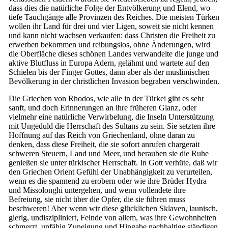
dass dies die natürliche Folge der Entvölkerung und Elend, wo
tiefe Tauchgänge alle Provinzen des Reiches. Die meisten Türken
wollen ihr Land für drei und vier Ligen, soweit sie nicht kennen
und kann nicht wachsen verkaufen: dass Christen die Freiheit zu
erwerben bekommen und reibungslos, ohne Änderungen, wird
die Oberfläche dieses schönen Landes verwandelte die junge und
aktive Blutfluss in Europa Adern, gelähmt und wartete auf den
Schielen bis der Finger Gottes, dann aber als der muslimischen
Bevölkerung in der christlichen Invasion begraben verschwinden.
Die Griechen von Rhodos, wie alle in der Türkei gibt es sehr
sanft, und doch Erinnerungen an ihre früheren Glanz, oder
vielmehr eine natürliche Verwirbelung, die Inseln Unterstützung
mit Ungeduld die Herrschaft des Sultans zu sein. Sie setzten ihre
Hoffnung auf das Reich von Griechenland, ohne daran zu
denken, dass diese Freiheit, die sie sofort anrufen chargerait
schweren Steuern, Land und Meer, und berauben sie die Ruhe
genießen sie unter türkischer Herrschaft. In Gott verhüte, daß wir
den Griechen Orient Gefühl der Unabhängigkeit zu verurteilen,
wenn es die spannend zu erobern oder wie ihre Brüder Hydra
und Missolonghi untergehen, und wenn vollendete ihre
Befreiung, sie nicht über die Opfer, die sie führen muss
beschweren! Aber wenn wir diese glücklichen Sklaven, launisch,
gierig, undiszipliniert, Feinde von allem, was ihre Gewohnheiten
schmerzt, unfähig Zuneigung und Hingabe nachhaltige ständigen