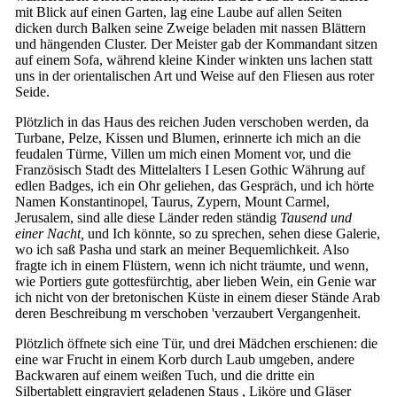
mit Blick auf einen Garten, lag eine Laube auf allen Seiten
dicken durch Balken seine Zweige beladen mit nassen Blättern
und hängenden Cluster. Der Meister gab der Kommandant sitzen
auf einem Sofa, während kleine Kinder winkten uns lachen statt
uns in der orientalischen Art und Weise auf den Fliesen aus roter
Seide.
Plötzlich in das Haus des reichen Juden verschoben werden, da
Turbane, Pelze, Kissen und Blumen, erinnerte ich mich an die
feudalen Türme, Villen um mich einen Moment vor, und die
Französisch Stadt des Mittelalters I Lesen Gothic Währung auf
edlen Badges, ich ein Ohr geliehen, das Gespräch, und ich hörte
Namen Konstantinopel, Taurus, Zypern, Mount Carmel,
Jerusalem, sind alle diese Länder reden ständig
Tausend und
einer Nacht,
und Ich könnte, so zu sprechen, sehen diese Galerie,
wo ich saß Pasha und stark an meiner Bequemlichkeit. Also
fragte ich in einem Flüstern, wenn ich nicht träumte, und wenn,
wie Portiers gute gottesfürchtig, aber lieben Wein, ein Genie war
ich nicht von der bretonischen Küste in einem dieser Stände Arab
deren Beschreibung m verschoben 'verzaubert Vergangenheit.
Plötzlich öffnete sich eine Tür, und drei Mädchen erschienen: die
eine war Frucht in einem Korb durch Laub umgeben, andere
Backwaren auf einem weißen Tuch, und die dritte ein
Silbertablett eingraviert geladenen Staus , Liköre und Gläser